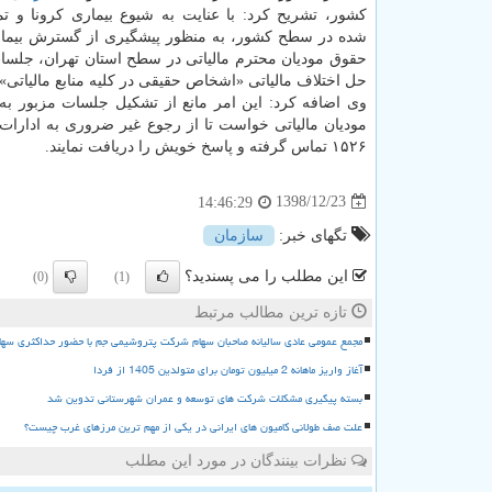
كشور، تشریح كرد: با عنایت به شیوع بیماری كرونا و تمه
شده در سطح كشور، به منظور پیشگیری از گسترش بیما
حقوق مودیان محترم مالیاتی در سطح استان تهران، جلسا
حل اختلاف مالیاتی «اشخاص حقیقی در كلیه منابع مالیاتی» به سال ۱۳۹۹ 
وی اضافه كرد: این امر مانع از تشكیل جلسات مزبور به
مودیان مالیاتی خواست تا از رجوع غیر ضروری به ادارات 
۱۵۲۶ تماس گرفته و پاسخ خویش را دریافت نمایند.
1398/12/23
14:46:29
تگهای خبر:
سازمان
این مطلب را می پسندید؟
(0)
(1)
تازه ترین مطالب مرتبط
مجمع عمومی عادی سالیانه صاحبان سهام شرکت پتروشیمی جم با حضور حداکثری سها
آغاز واریز ماهانه 2 میلیون تومان برای متولدین 1405 از فردا
بسته پیگیری مشکلات شرکت های توسعه و عمران شهرستانی تدوین شد
علت صف طولانی کامیون های ایرانی در یکی از مهم ترین مرزهای غرب چیست؟
نظرات بینندگان در مورد این مطلب