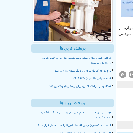
ران، از
ط مردمی
پربیننده ترین ها
فراهم شدن امکان اعطای مجوز کسب وکار برای اتباع خارجه از
درگاه ملی مجوزها
نرخ تورم آمریکا درحال نزدیک شدن به ۴ درصد
قیمت جهانی طلا امروز 1405، 3، 5
تعدادی از الزامات اداری برای بیمه بیکاری تعلیق شد
پربحث ترین ها
مهلت ارسال مستندات طرح ملی یاوران پیشرفت2 تا 20 مرداد
تمدید گردید
انسداد تنگه هرمز چطور اقتصاد آمریکا را تحت فشار قرار داد؟
افزایش قیمت جهانی طلا با کاهش تنش ها در خاورمیانه