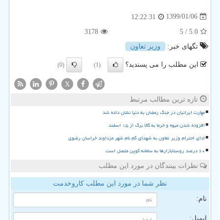
1399/01/06
12:22:31
3178
/ 5
5.0
تگهای خبر:
وزیر تعاون
این مطلب را می پسندید؟
(0)
(1)
X
تازه ترین مطالب مرتبط
مهارت ایرانیان در جنگ رمضان به دنیا نشان داده شد
افزوده شدن میوه و خرما به کالا برگ از ۱۵ اسفند
ادای احترام وزیر تعاون به شهدای گم نام شهر مزداوند خراسان رضوی
۶۰ درصد روستابازارها به سامانه کوپن متصل است
نظرات بینندگان در مورد این مطلب
نظر شما در مورد این مطلب کاروخدمت
نام:
ایمیل: