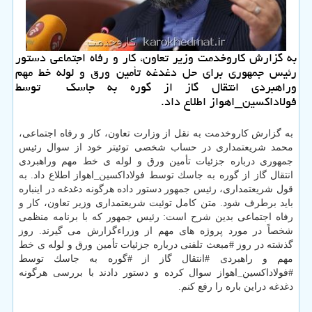
به گزارش كاروخدمت وزیر تعاون، كار و رفاه اجتماعی دستور
رئیس جمهوری برای حل دغدغه تأمین ورق و لوله خط مهم
وراهبردی انتقال گاز‬ از ‫گوره به جاسك ‬ توسط
‫فولاداكسین_اهواز‬ اطلاع داد.
به گزارش كاروخدمت به نقل از وزارت تعاون، كار و رفاه اجتماعی،
محمد شریعتمداری در حساب شخصی توئیتر خود از سوال رئیس
جمهوری درباره جزئیات تأمین ورق و لوله ی خط مهم وراهبردی
انتقال گاز‬ از ‫گوره به جاسك توسط ‫فولاداكسین_اهواز‬ اطلاع داد. به
قول شریعتمداری، رئیس جمهور دستور داده هرگونه دغدغه در اینباره
باید برطرف شود. متن كامل توئیت شریعتمداری وزیر تعاون، كار و
رفاه اجتماعی بدین شرح است: رئیس جمهور كه با برنامه منظمی
شخصاً در مورد پروژه های مهم از وزراءگزارش می گیرند. روز
گذشته در روز #مبعث تلفنی درباره جزئیات تأمین ورق و لوله ی خط
مهم و راهبردی #انتقال گاز از #گوره به جاسك توسط
#فولاداكسین_اهواز سوال كرده و دستور دادند با بررسی هرگونه
دغدغه دراین باره را رفع كنم.