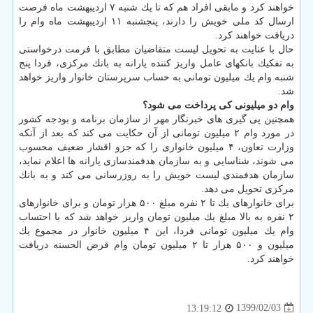
خواهند كرد و مابقی افراد هم كه تا یك شنبه ۷ اردیبهشت ماه فرصت
ارسال كد ملی خویش را دارند، پنجشنبه ۱۱ اردیبهشت ماه وام را
دریافت خواهند كرد.
حال با عنایت به تحویل لیست متقاضیان مطابق با فرمت درخواستی
به تفكیك بانكهای عامل واریز كننده یارانه به بانك مركزی، فردا پنج
شنبه وام یك میلیون تومانی به حساب سرپرستان خانوار واریز خواهد
شد.
وام دو میلیونی كی پرداخت می شود؟
همچنین پی گیری های خبرنگار مهر از سازمان برنامه و بودجه كشور
در مورد وام ۲ میلیون تومانی از آن حكایت می كند كه بعد از آنكه
وزارت تعاون، ۴ میلیون خانواری را كه جزو اقشار ضعیف محسوب
می شوند، شناسایی و به سازمان هدفمندسازی یارانه ها اعلام نماید،
سازمان هدفمندی لیست خویش را به روزرسانی می كند و به بانك
مركزی تحویل می دهد.
برای خانوارهای یك تا ۲ نفره مبلغ ۵۰۰ هزار تومان و برای خانوارهای
۲ نفره به بالا مبلغ یك میلیون تومان واریز خواهد شد كه با احتساب
وام یك میلیون تومانی فردا، این ۴ میلیون خانوار در مجموع یك
میلیون و ۵۰۰ هزار تا ۲ میلیون تومان وام قرض الحسنه دریافت
خواهند كرد.
1399/02/03
13:19:12