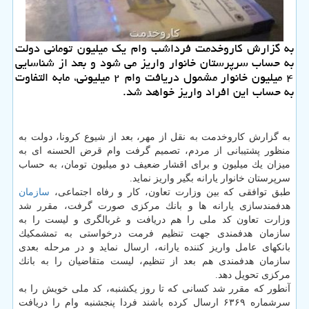
به گزارش كاروخدمت فرداشب وام یك میلیون تومانی دولت
به حساب سرپرستان خانوار واریز می شود و بعد از شناسایی
۴ میلیون خانوار مشمول دریافت وام ۲ میلیونی، مابه التفاوت
به حساب این افراد واریز خواهد شد.
به گزارش كاروخدمت به نقل از مهر، بعد از شیوع كرونا، دولت به
منظور پشتیبانی از مردم، تصمیم گرفت وام قرض الحسنه ای به
میزان یك میلیون و برای اقشار ضعیف دو میلیون تومان، به حساب
سرپرستان خانوار یارانه بگیر واریز نماید.
طبق توافقی كه بین وزارت تعاون، كار و رفاه اجتماعی،
سازمان
هدفمندسازی یارانه ها و بانك مركزی صورت گرفت، مقرر شد
وزارت تعاون كد ملی را هم دریافت و غربالگری و لیست را به
سازمان هدفمندی جهت تنظیم فرمت درخواستی به تمشمكیك
بانكهای عامل واریز كننده یارانه، ارسال نماید و در مرحله بعدی
سازمان هدفمندی هم بعد از تنظیم، لیست متقاضیان را به بانك
مركزی تحویل دهد.
آنطور كه مقرر شد كسانی كه تا روز یكشنبه، كد ملی خویش را به
سرشماره ۶۳۶۹ ارسال كرده باشند فردا پنجشنبه وام را دریافت