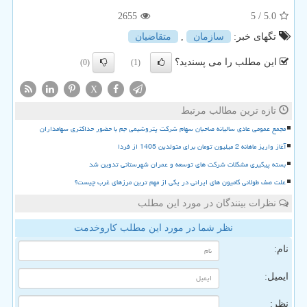
2655
/ 5
5.0
تگهای خبر:
سازمان
,
متقاضیان
این مطلب را می پسندید؟
(0)
(1)
X
تازه ترین مطالب مرتبط
مجمع عمومی عادی سالیانه صاحبان سهام شرکت پتروشیمی جم با حضور حداکثری سهامداران
آغاز واریز ماهانه 2 میلیون تومان برای متولدین 1405 از فردا
بسته پیگیری مشکلات شرکت های توسعه و عمران شهرستانی تدوین شد
علت صف طولانی کامیون های ایرانی در یکی از مهم ترین مرزهای غرب چیست؟
نظرات بینندگان در مورد این مطلب
نظر شما در مورد این مطلب کاروخدمت
نام:
ایمیل:
نظر: