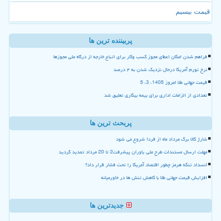
قیمت بیسیم
پربیننده ترین ها
فراهم شدن امکان اعطای مجوز کسب وکار برای اتباع خارجه از درگاه ملی مجوزها
نرخ تورم آمریکا درحال نزدیک شدن به ۴ درصد
قیمت جهانی طلا امروز 1405، 3، 5
تعدادی از الزامات اداری برای بیمه بیکاری تعلیق شد
پربحث ترین ها
شارژ کالا برگ مرداد ماه از فردا شروع می شود
مهلت ارسال مستندات طرح ملی یاوران پیشرفت2 تا 20 مرداد تمدید گردید
انسداد تنگه هرمز چطور اقتصاد آمریکا را تحت فشار قرار داد؟
افزایش قیمت جهانی طلا با کاهش تنش ها در خاورمیانه
جدیدترین ها