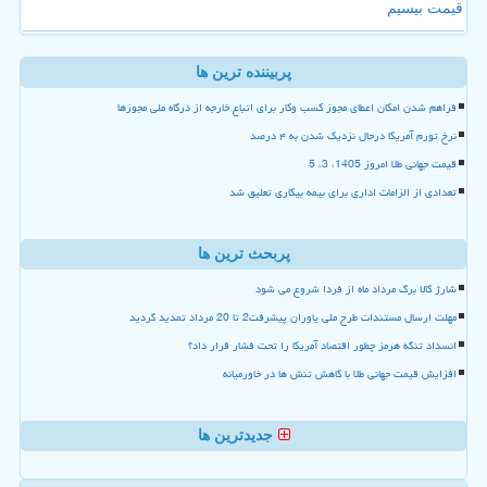
قیمت بیسیم
پربیننده ترین ها
فراهم شدن امکان اعطای مجوز کسب وکار برای اتباع خارجه از درگاه ملی مجوزها
نرخ تورم آمریکا درحال نزدیک شدن به ۴ درصد
قیمت جهانی طلا امروز 1405، 3، 5
تعدادی از الزامات اداری برای بیمه بیکاری تعلیق شد
پربحث ترین ها
شارژ کالا برگ مرداد ماه از فردا شروع می شود
مهلت ارسال مستندات طرح ملی یاوران پیشرفت2 تا 20 مرداد تمدید گردید
انسداد تنگه هرمز چطور اقتصاد آمریکا را تحت فشار قرار داد؟
افزایش قیمت جهانی طلا با کاهش تنش ها در خاورمیانه
جدیدترین ها