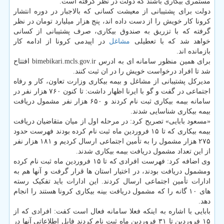
مستمری بیکاری باشند که دولت در نظر گرفته است.
دولت برای پشتیبانی از معیشت کسانی که بالاجبار در دوره انتشار
کرونا کار خویش را از دست داده اند، پنج هزار میلیارد تومان در نظر
گرفته که با تزریق به صندوق بیکاری، صرف پشتیبانی از کسانی
خواهد شد که با تعطیلی
مشاغل
در اپیدمی کرونا از ادامه کار
بازمانده اند.
برای همین منظور سامانه ای به ادرس bimebikari.mcls.gov.ir افتتاح
شد تا افراد درخواست خویش را در ان ثبت کنند.
مدیرکل پشتیبانی از مشاغل و بیمه بیکاری وزارت تعاون، کار و رفاه
اجتماعی در گفت و گو با ایرنا اظهار داشت: تا کنون ۷۶۰ هزار نفر در
سامانه بیمه بیکاری ثبت نام کردند و ۶۵۰ هزار نفر مشمول دریافت
بیمه بیکاری شناسایی شدند.
«مسعود بابایی» تصریح کرد: در مرحله اول از میان متقاضیان دریافت
بیمه بیکاری که تا ۱۵ فروردین ماه ثبت نام کرده بودند فهرست حدود
۲۷۵ هزار مشمول را به تأمین اجتماعی ارسال کردیم و ۱۸۱ هزار نفر
از این تعداد مشمول دریافت بیمه بیکاری شدند.
وی اضافه کرد: فهرست افرادی که تا ۱۵ فروردین ماه ثبت نام کرده
ومشمول دریافت بودند، در اختیار استان ها قرار گرفت و آنها هم به
ادارات تأمین اجتماعی ارسال کردند. این ادارات باید تفکیک رسته
های ۱۰ گانه را که مشمول دریافت بینه بیکاری کرونا هستند را انجام
دهد.
بابایی با اشاره به اینکه فعلا سامانه فعال است کفت: افرادی که از
۱۵ فروردین تا ۳۱ فروردین ماه ثبت نام کردند فایل اطلاعاتی آنها در