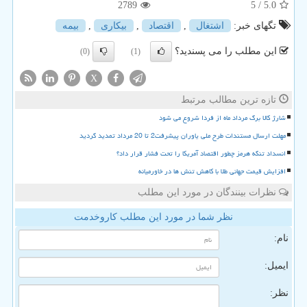
2789
/ 5
5.0
تگهای خبر:
اشتغال
,
اقتصاد
,
بیكاری
,
بیمه
این مطلب را می پسندید؟
(0)
(1)
X
تازه ترین مطالب مرتبط
شارژ کالا برگ مرداد ماه از فردا شروع می شود
مهلت ارسال مستندات طرح ملی یاوران پیشرفت2 تا 20 مرداد تمدید گردید
انسداد تنگه هرمز چطور اقتصاد آمریکا را تحت فشار قرار داد؟
افزایش قیمت جهانی طلا با کاهش تنش ها در خاورمیانه
نظرات بینندگان در مورد این مطلب
نظر شما در مورد این مطلب کاروخدمت
نام:
ایمیل:
نظر: