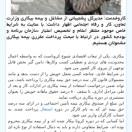
كاروخدمت: مدیركل پشتیبانی از مشاغل و بیمه بیكاری وزارت
تعاون، كار و رفاه اجتماعی اظهار داشت: با عنایت به شرایط
خاص موجود منتظر اعلام و تخصیص اعتبار سازمان برنامه و
بودجه كشور در ارتباط با مبحث پرداخت مقرری بیمه بیكاری
مشمولان هستیم.
بیکاری، یکی از تبعات اقتصادی شیوع کروناست که به واسطه اعمال
محدودیت های ترددی و تعطیلی کسب وکارها، دامن گیر بخش قابل
توجهی از نیروی کار کشور می شود.
در شرایط عادی، چنانچه کسی شغل خویش را از دست بدهد و مانند
مشمولان قانون کار، سه درصد حق بیمه بیکاری را پرداخته باشد، می
تواند ضمن درخواست استفاده از بیمه بیکاری در ادارات کار و بعد از
طی مراحل اداری، تا سقف ۸۰ درصد حقوق ماهانه خویش را بعنوان
مستمری در دوره بیکاری دریافت نمایند.
این مبلغ از صندوق بیکاری بیمه تأمین اجتماعی و در ازای سه درصد
حق بیمه ای که به نام کارگر در دوره
اشتغال
پرداخت شده، به
حساب کارگران واریز می شود.
اما کسانی که در دوره کرونا بیکار شده اند و از بیمه بیکاری محروم
بوده اند، شرایط متفاوتی دارند و باید به دنبال استفاده از نوع تازه ای