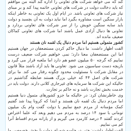
کند که می خواهد شرکت های تعاونی را اداره کند البته من موافقم
که باید دخالت دولت در شرکت های تعاونی خاتمه پیدا کند و بر مبنای
نیاز شرکت های تعاونی باشد. در ایام اول یک تعاونی به خاطر اینکه
بازار سنگین است مشاوره بگیرد اما نباید دولت به آن بچسبد و دولت
باید سایه سنگین خویش را از سر شرکت های تعاونی بردارد و
تعاونی ها دنبال آزادی عمل باشند اما شرکت های تعاونی کماکان
ضعیف مانده اند.
کشور متمولی هستیم اما مردم دنبال یک لقمه نان هستند
الفت اظهار داشت: ما دنبال حاکم کردن مستضعفان در جهان هستیم
اما این مستضعفان معنا دارد؛ نمی خواهیم شرکت ضعیف درست
نماییم که گرچه ۵۰ میلیون عضو هم دارد اما ملعبه قرار می گیرد و
بازیچه دست سیاسیون می شود. تعاونی ها باید آزاد باشند مثلاً قانون
در مقابل شرکت با مسئولیت محدود چگونه رفتار می کند. ما برای
شرکت های اصل ۴۴ که خیلی بزرگ هستند ضابطه گذاشتیم در
حالیکه این شرکت ها سرمایه های غیرجاری کلانی دارند. دولت باید در
خدمت بخش تجارت باشد و نه حاکم بر تجارت.
وی خاطرنشان کرد: در حالیکه ما جزو کشورهای متمول دنیا هستیم
اما مردم دنبال یک لقمه نان هستند و ابتدا که کرونا پیدا شد گفتیم
کمک مؤمنانه از مردم جمع نماییم یا دولت گفت وام یک میلیون
تومانی با سود ۱۴ درصد به مردم می دهیم وبعد که علما اعتراض
کردند گفتند ۴ درصد کارمزد می گیریم و از یارانه مردم اقساط آنرا
کم می نماییم.
الفت اظهار داشت: حتی در جلسه شورای دولت با بخش خصوصی ما