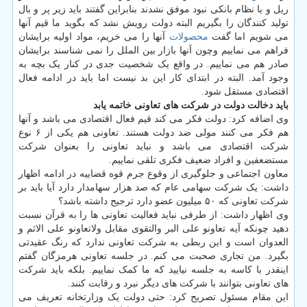
ریل و یا نظام بانکی نبود موفق نشدند بنابراین گفتند باید زیر پر و بال
تولید کنندگان را بگیریم البته دولت رویش نشد که بگوید ما قیم آنها
می شویم اما گفت
محصولات
آنها را می خریم، مواد اولیه برایشان
فراهم می نماییم وچون آنها بازار بین الملل را نمی شناسند برایشان
صادر هم می نماییم. در واقع یک شخصیت جدی در کنار یک بچه به
وجود آمد. البته در ابتدای کار این بد نیست اما باید در ادامه فعال
اقتصادی مستقل شود.
باید دخالت دولت در شرکت های تعاونی خاتمه یابد
وی اضافه کرد: دولت فکر می کند قیم فعال اقتصادی می باشد و آنها
هم فکر می کنند مولی ضد دولت هستند. تعاونی هم یکی از ۶ نوع
شرکت اقتصادی می باشد و نباید تعاونی را بعنوان شرکت
مستضعفین و افراد ضعیف فکری تلقی نماییم.
معاون اجتماعی و جلوگیری از وقوع جرم قوه قضاییه در ادامه اظهار
داشت: یک شرکت سهامی عام که صد هزار سهامدار دارد آیا باید بر
شرکت تعاونی که ۵۰ میلیون عضو دارد ترجیح داشته باشد؟
وی اظهار داشت: از طرفی نباید فعالیت تعاونی ها را به قرآن نسبت
دهید چونکه آیه تعاونو علی البر والتقوی مقابل ولاتعاونو علی الاثم و
العدوان است و این ربطی به شرکت تعاونی ندارد که رنگ عقیدتی
بگیرد. من تجاری صحبت می کنم. در جلسه تعاونی هرمزگان گفتم
اینقدر با کاسه به جلسه نیایید که ما کمک نماییم. بلکه باید شرکت
های تعاونی بتوانند با شرکت های دیگر نبرد و رقابت کنند.
این مقام مسئول تصریح کرد: حتی دولت یک وزارتخانه تعریف می