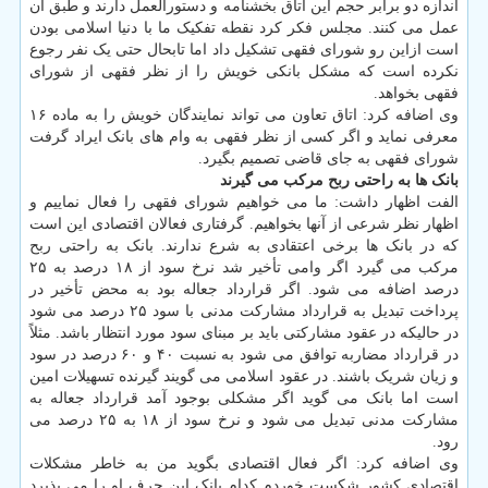
اندازه دو برابر حجم این اتاق بخشنامه و دستورالعمل دارند و طبق آن
عمل می کنند. مجلس فکر کرد نقطه تفکیک ما با دنیا اسلامی بودن
است ازاین رو شورای فقهی تشکیل داد اما تابحال حتی یک نفر رجوع
نکرده است که مشکل بانکی خویش را از نظر فقهی از شورای
فقهی بخواهد.
وی اضافه کرد: اتاق تعاون می تواند نمایندگان خویش را به ماده ۱۶
معرفی نماید و اگر کسی از نظر فقهی به وام های بانک ایراد گرفت
شورای فقهی به جای قاضی تصمیم بگیرد.
بانک ها به راحتی ربح مرکب می گیرند
الفت اظهار داشت: ما می خواهیم شورای فقهی را فعال نماییم و
اظهار نظر شرعی از آنها بخواهیم. گرفتاری فعالان اقتصادی این است
که در بانک ها برخی اعتقادی به شرع ندارند. بانک به راحتی ربح
مرکب می گیرد اگر وامی تأخیر شد نرخ سود از ۱۸ درصد به ۲۵
درصد اضافه می شود. اگر قرارداد جعاله بود به محض تأخیر در
پرداخت تبدیل به قرارداد مشارکت مدنی با سود ۲۵ درصد می شود
در حالیکه در عقود مشارکتی باید بر مبنای سود مورد انتظار باشد. مثلاً
در قرارداد مضاربه توافق می شود به نسبت ۴۰ و ۶۰ درصد در سود
و زیان شریک باشند. در عقود اسلامی می گویند گیرنده تسهیلات امین
است اما بانک می گوید اگر مشکلی بوجود آمد قرارداد جعاله به
مشارکت مدنی تبدیل می شود و نرخ سود از ۱۸ به ۲۵ درصد می
رود.
وی اضافه کرد: اگر فعال اقتصادی بگوید من به خاطر مشکلات
اقتصادی کشور شکست خوردم کدام بانک این حرف او را می پذیرد