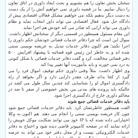
سخنان بخش تعاون را هم بشنویم و بحث ایجاد داوری در اتاق تعاون
را دنبال نماییم. ما در قضیه داوری نمی خواهیم آتش را از یک دست
به دست دیگر بدهیم بلکه می خواهیم مشکل فعالان اقتصادی پیش از
دادگاه حل شود. فعال اقتصادی می تواند داور انتخاب نماید و نظام
داوری می تواند آرایی که صادر می کند خودش هم اجرا نماید.
این مقام مسئول همینطور در قسمتی دیگر از سخنانش اظهار داشت:
سوال این است که چرا دفاتر خدمات قضائی خودشان حکم داوری را
اجرا نکنند؛ هم اکنون دفاتر خدمات تبدیل به عریضه نویسی سنتی
شده اند و به خاطر این رئیس قوه قضائیه با پیشنهاد افزایش ۵۰۰
دفتر قضائی مخالفت کرد و گفت دفاتر خدمات قضائی با شکل کنونی
به درد نمی خورند و باید مأموریت آنها تغییر پیدا کند.
وی اظهار داشت: مثلاً وقتی داوری حکم توقیف اموال فرد را می
گیرد از کجا بداند طرف چقدر دارایی دارد و اگر بخواهد از راه
دادگستری اموال او را شناسایی کند چندین سال طول می کشد در
حالیکه باید پرونده های مدنی بین بخش خصوصی از صفر تا صد در
محاکم داوری خارج از دادگستری اجرا شود.
باید دفاتر خدمات قضائی جمع شوند
الفت همینطور خاطرنشان کرد: باید دفاتر خدمات قضائی جمع شود
چون کار عریضه نویسی سنتی را انجام می دهند. هم اکنون به وکلا
اختیاراتی داده شده که با IP خود می توانند شکایت موکل خویش را
ارائه نمایند که در صفحه کامپیوتر قاضی دیده شود و احتیاج به دفاتر
خدمات الکترونیکی نیست و از محل دفتر خود می تواند به عرضه