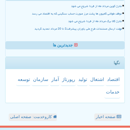
شارژ کوپن مرداد ماه از فردا شروع می شود
توقف طولانی کامیون ها پشت مرز صورت حساب سنگینی که به اقتصاد می رسد
شارژ کالا برگ مرداد ماه از فردا شروع می شود
مهلت ارسال مستندات طرح ملی یاوران پیشرفت2 تا 20 مرداد تمدید گردید
جدیدترین ها
تگها
اقتصاد
اشتغال
تولید
رپورتاژ
آمار
سازمان
توسعه
خدمات
صفحه اخبار
کاروخدمت: صفحه اصلی