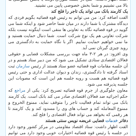
بالا می نشینیم و شما بخش خصوصی پایین می نشینید.
یک کارمند بانک می تواند یک تاجر را فلج کند
الفت اضافه کرد: من می توانم به رئیس قوه قضائیه بگویم فردی که
دیدگاه مشترک با شما دارند در میان شما حاضر شود و اینکه شما می
گویید در قوه قضائیه نگاه به تعاونی ها منفی است اینگونه نیست بلکه
شرکت تعاونی هم یک نوع شرکت است. شما دنبال حمایت هستید و
ما نمی خواهیم حمایت نماییم. اگر با نگاه حمایت به دادگستری می
روید چیزی گیرتان نمی آید.
وی افزود: در هر ۲-۳ ماه جهت بررسی مشکلات قضایی و حقوقی
فعالان اقتصادی ستادی تشکیل می شود که من دبیر ستاد هستم و در
آن جلسه مقامات قوه قضائیه عضو ستاد هستند از رئیس
سازمان
ثبت
اسناد گرفته تا دادگستری، زندان و دیوان عدالت اداری و حتی رئیس
قوه قضائیه هم هست و رویه جلسه هم این است که مصوبات این
جلسه پذیرفته می شود.
معاون جلوگیری از جرم قوه قضائیه تصریح کرد: یکی از
مراجع
که
حکم اجرائیه ضد فعالان اقتصادی صادر می کند بانک است. یک کارمند
بانک می تواند تمام فعالیت تاجر را متوقف نماید، ممنوع الخروج و
ممنوع المعامله کند و حساب های وی را مسدود کند و یک کارمند تا
هر رقمی که بخواهد می تواند فعال اقتصادی را فلج کند.
دفاتر
خدمات
قضایی عریضه نویس سنتی هستند
الفت اظهار داشت: ستاد اقتصاد مقاومتی در مرکز کشور وجود دارد
در جلسه با رئیس قوه قضائیه اختیارات خوبی وجود دارد می توانیم