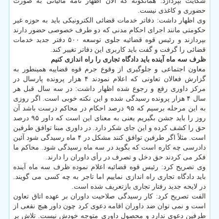
شکایت بپردازد. همانگونه که الان اظهار نامه مالیاتی به صورت
حضوری و کاغذی نیست.
وی اظهار داشت: دفاتر خدمات قضائی الکترونیکی باید به حوزه غیر
حکومتی مانند اجرای احکام مدنی که دو طرف خصوصی حضور دارند
بپردازند و رئیس قوه قضائیه جلوی توسعه ۵۰۰ دفتر جدید خدمات
قضائی را گرفت و گفت باید کاربری این دفاتر تغییر کند.
ظرف سه ماه آینده باید دادگاه تجاری را راه اندازی کنیم
معاون اجتماعی و جلوگیری از وقوع جرم قوه قضاییه همینطور به
گزارش فعالان تعاونی که اعلام نمودند ۴ هزار پرونده پارسال در
مرکز داوری رفع و رجوع شده اظهار داشت: در سه سال قبل هر
سال ۴ هزار پرونده رسیدگی شده و این نکته خوبی است. اگر روزی
به این مرحله برسیم که ۹۵ درصد احکام در محاکم درست باشد آن
روز را باید جشن بگیریم یعنی به معنای این است که داور ۹۵ درصد
حق را کشف کرده و این جای شکر دارد. در داوری مبنا توافق طرفین
است. مثلاً اگر طرفین توافق کنند مشکل در ۴ ماه رسیدگی شود آئین
دادرسی چه کاره است که بگوید در سه ماه رسیدگی شود. محاکم ما
فکر می کردند حق دخل و تصرف در رأی داوران را دارند.
وی تصریح کرد: رئیس قوه قضائیه اعلام نموده ظرف سه ماه آینده
باید دادگاه تجاری راه اندازی نماییم اما تاجر به چه کسی می گویند.
در لایحه جدید رفتار تجاری بازتعریف شده است.
الفت تصریح کرد: کار رسیدگی صلاحیت داوران بر عهده اتاق تعاون
است و نمی توان ضد داوران اقامه دعوی کرد چون داور هیچ نفعی از
طرفین دعوی ندارد و محصول داوری متوجه خودش نیست. تلاش بر