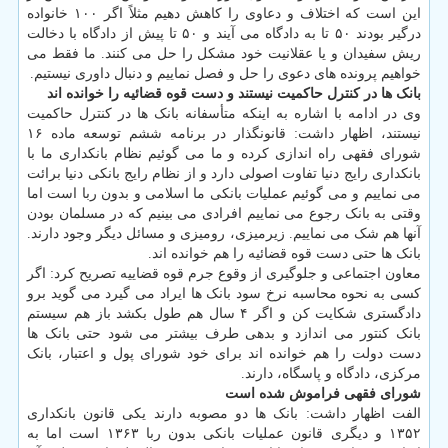
این است که اختلاف و دعاوی را کاهش دهیم مثلاً اگر ۱۰۰ خانواده
درگیر بودند ۵۰ تا به دادگاه می آیند و ۵۰ تا پیش از دادگاه با دخالت
ریش سفیدان و یا عقلانیت خود مشکل را حل می کنند. ما فقط می
خواهیم پرونده های دعوی را حل و فصل نماییم و دنبال داوری نیستیم.
بانک ها در کنترل حاکمیت نیستند و دست قوه قضائیه را خوانده اند
وی در ادامه با اشاره به اینکه متأسفانه بانک ها در کنترل حاکمیت
نیستند، اظهار داشت: قانونگذار در برنامه ششم توسعه ماده ۱۶
شورای فقهی راه اندازی کرده و ما می گوئیم نظام بانکداری ما با
بانکداری رایج دنیا تفاوت اصولی دارد و از نظام رایج بانکی دنیا برائت
می نماییم و می گوئیم عملیات بانکی ما اسلامی و بدون ربا است اما
وقتی به بانک رجوع می نماییم افرادی می بینیم که در مسلمان بودن
آنها هم شک می نماییم. زیرمیزی، رومیزی و مسائل دیگر وجود دارند.
بانک ها حتی دست قوه قضائیه را هم خوانده اند.
معاون اجتماعی و جلوگیری از وقوع جرم قوه قضاییه تصریح کرد: اگر
کسی به نحوه محاسبه نرخ سود بانک ها ایراد می گیرد می گوید برو
دادگستری شکایت کن و اگر ۴ سال هم طول بکشد باز هم سیستم
بانک کنتور می اندازد و بدهی طرف بیشتر می شود حتی بانک ها
دست دولت را هم خوانده اند برای خود شورای پول و اعتبار، بانک
مرکزی، دادگاه و پاسگاه، دارند.
شورای فقهی فراموش شده است
الفت اظهار داشت: بانک ها دو مصوبه دارند یکی قانون بانکداری
۱۳۵۲ و دیگری قانون عملیات بانکی بدون ربا ۱۳۶۳ است اما به