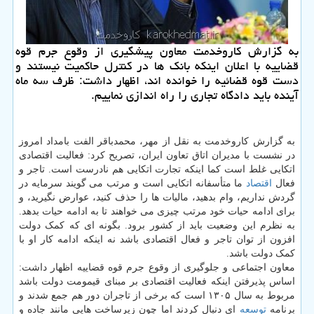
به گزارش كاروخدمت معاون پیشگیری از وقوع جرم قوه
قضاییه با اعلان اینكه بانك ها در كنترل حاكمیت نیستند و
دست قوه قضائیه را خوانده اند، اظهار داشت: ظرف سه ماه
آینده باید دادگاه تجاری را راه اندازی نماییم.
به گزارش کاروخدمت به نقل از مهر، محمدباقر الفت بامداد امروز
در نشست با مدیران اتاق تعاون ایران، تصریح کرد: فعالیت اقتصادی
اتکایی غلط است کما اینکه تجارت اتکایی هم نادرست است. تاجر و
فعال
اقتصاد
ما متأسفانه اتکایی است و مرتب می گویند سرمایه در
گردش نداریم، وام بدهید، مالیات ها را حذف کنید، عوارض نگیرید، و
برای ادامه حیات خود مرتب چیزی می خواهند تا به ادامه حیات بدهد.
به نظرم این وضعیت باید از کشور برود. بگونه ای که کمک دولت
افزون از توان تاجر و فعال اقتصادی باشد نه اینکه ادامه کار او با
کمک دولت باشد.
معاون اجتماعی و جلوگیری از وقوع جرم قوه قضاییه اظهار داشت:
اساس پذیرفتن اینکه فعالیت اقتصادی بر مبنای قیمومت دولت باشد
مربوط به سال ۱۳۰۵ است که برخی از تاجران دور هم جمع شدند و
برنامه
توسعه
ای دنبال کردند اما چون زیرساخت هایی مانند جاده و