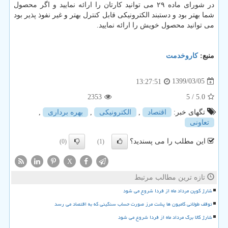
در شورای ماده ۲۹ می توانید کارتان را ارائه نمایید و اگر محصول
شما بهتر بود و دستبند الکترونیکی قابل کنترل بهتر و غیر نفوذ پذیر بود
می توانید محصول خویش را ارائه نمایید.
منبع:
كاروخدمت
1399/03/05
13:27:51
2353
/ 5
5.0
تگهای خبر:
اقتصاد
,
الكترونیكی
,
بهره برداری
,
تعاونی
این مطلب را می پسندید؟
(0)
(1)
X
تازه ترین مطالب مرتبط
شارژ کوپن مرداد ماه از فردا شروع می شود
توقف طولانی کامیون ها پشت مرز صورت حساب سنگینی که به اقتصاد می رسد
شارژ کالا برگ مرداد ماه از فردا شروع می شود