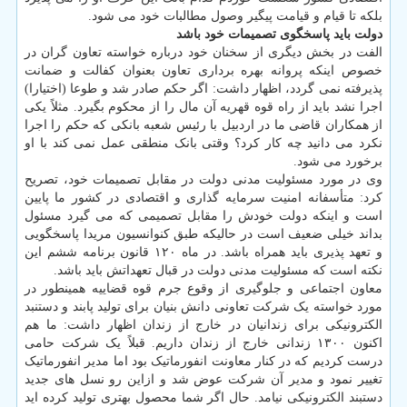
بلکه تا قیام و قیامت پیگیر وصول مطالبات خود می شود.
دولت باید پاسخگوی تصمیمات خود باشد
الفت در بخش دیگری از سخنان خود درباره خواسته تعاون گران در
خصوص اینکه پروانه بهره برداری تعاون بعنوان کفالت و ضمانت
پذیرفته نمی گردد، اظهار داشت: اگر حکم صادر شد و طوعا (اختیارا)
اجرا نشد باید از راه قوه قهریه آن مال را از محکوم بگیرد. مثلاً یکی
از همکاران قاضی ما در اردبیل با رئیس شعبه بانکی که حکم را اجرا
نکرد می دانید چه کار کرد؟ وقتی بانک منطقی عمل نمی کند با او
برخورد می شود.
وی در مورد مسئولیت مدنی دولت در مقابل تصمیمات خود، تصریح
کرد: متأسفانه امنیت سرمایه گذاری و اقتصادی در کشور ما پایین
است و اینکه دولت خودش را مقابل تصمیمی که می گیرد مسئول
بداند خیلی ضعیف است در حالیکه طبق کنوانسیون مریدا پاسخگویی
و تعهد پذیری باید همراه باشد. در ماه ۱۲۰ قانون برنامه ششم این
نکته است که مسئولیت مدنی دولت در قبال تعهداتش باید باشد.
معاون اجتماعی و جلوگیری از وقوع جرم قوه قضاییه همینطور در
مورد خواسته یک شرکت تعاونی دانش بنیان برای تولید پابند و دستنبد
الکترونیکی برای زندانیان در خارج از زندان اظهار داشت: ما هم
اکنون ۱۳۰۰ زندانی خارج از زندان داریم. قبلاً یک شرکت حامی
درست کردیم که در کنار معاونت انفورماتیک بود اما مدیر انفورماتیک
تغییر نمود و مدیر آن شرکت عوض شد و ازاین رو نسل های جدید
دستبند الکترونیکی نیامد. حال اگر شما محصول بهتری تولید کرده اید