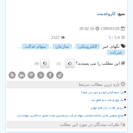
منبع:
كاروخدمت
1399/03/20
20:42:16
2322
/ 5
5.0
تگهای خبر:
الكترونیكی
,
سازمان
,
سهام عدالت
,
شركت
این مطلب را می پسندید؟
(0)
(1)
X
تازه ترین مطالب مرتبط
چرا سیم کشی خودرو ذوب می شود؟
یک چهارم نفت دنیا قطع شد
ریزش طلا در بازارهای جهانی
مجمع عمومی عادی سالیانه صاحبان سهام شرکت پتروشیمی جم با حضور حداکثری سهامداران
نظرات بینندگان در مورد این مطلب