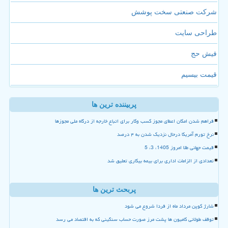
شرکت صنعتی سخت پوشش
طراحی سایت
فیش حج
قیمت بیسیم
پربیننده ترین ها
فراهم شدن امکان اعطای مجوز کسب وکار برای اتباع خارجه از درگاه ملی مجوزها
نرخ تورم آمریکا درحال نزدیک شدن به ۴ درصد
قیمت جهانی طلا امروز 1405، 3، 5
تعدادی از الزامات اداری برای بیمه بیکاری تعلیق شد
پربحث ترین ها
شارژ کوپن مرداد ماه از فردا شروع می شود
توقف طولانی کامیون ها پشت مرز صورت حساب سنگینی که به اقتصاد می رسد