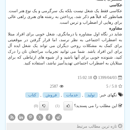
عکاسی
عکاسی فقط یک شغل نیست بلکه یک سرگرمی و یک نوع هنر است.
همانطور که قبلاً هم ذکر شد، پرداختن به رشته های هنری راهی عالی
برای رهایی از اضطراب و ترس است.
مشاوره
شاید در نگاه اول مشاوره یا درمانگری، شغل خوبی برای افراد مبتلا
به اضطراب اجتماعی به نظر نرسد، اما قرار گرفتن در موقعیتی
برای کمک به مشکلات روحی دیگران می تواند یک شغل ایده آل
برای این افراد باشد. شما می توانید تجربیات مراجعان تان را درک
کنید، شنونده خوبی برای آنها باشید و از شیوه های ارتباطی که برای
مبتلایان به اضطراب اجتماعی تهدیدآمیز نباشد، استفاده کنید.
1399/04/03
15:02:18
2587
/ 5
5.0
تگهای خبر:
تولید
,
خدمات
,
فروش
,
كتاب
این مطلب را می پسندید؟
(0)
(1)
X
تازه ترین مطالب مرتبط