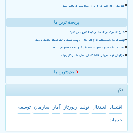
تعدادی از الزامات اداری برای بیمه بیکاری تعلیق شد
پربحث ترین ها
شارژ کالا برگ مرداد ماه از فردا شروع می شود
مهلت ارسال مستندات طرح ملی یاوران پیشرفت2 تا 20 مرداد تمدید گردید
انسداد تنگه هرمز چطور اقتصاد آمریکا را تحت فشار قرار داد؟
افزایش قیمت جهانی طلا با کاهش تنش ها در خاورمیانه
جدیدترین ها
تگها
اقتصاد
اشتغال
تولید
رپورتاژ
آمار
سازمان
توسعه
خدمات