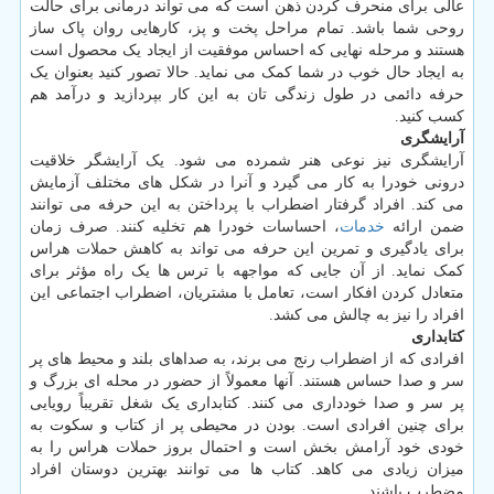
عالی برای منحرف کردن ذهن است که می تواند درمانی برای حالت
روحی شما باشد. تمام مراحل پخت و پز، کارهایی روان پاک ساز
هستند و مرحله نهایی که احساس موفقیت از ایجاد یک محصول است
به ایجاد حال خوب در شما کمک می نماید. حالا تصور کنید بعنوان یک
حرفه دائمی در طول زندگی تان به این کار بپردازید و درآمد هم
کسب کنید.
آرایشگری
آرایشگری نیز نوعی هنر شمرده می شود. یک آرایشگر خلاقیت
درونی خودرا به کار می گیرد و آنرا در شکل های مختلف آزمایش
می کند. افراد گرفتار اضطراب با پرداختن به این حرفه می توانند
ضمن ارائه
خدمات
، احساسات خودرا هم تخلیه کنند. صرف زمان
برای یادگیری و تمرین این حرفه می تواند به کاهش حملات هراس
کمک نماید. از آن جایی که مواجهه با ترس ها یک راه مؤثر برای
متعادل کردن افکار است، تعامل با مشتریان، اضطراب اجتماعی این
افراد را نیز به چالش می کشد.
کتابداری
افرادی که از اضطراب رنج می برند، به صداهای بلند و محیط های پر
سر و صدا حساس هستند. آنها معمولاً از حضور در محله ای بزرگ و
پر سر و صدا خودداری می کنند. کتابداری یک شغل تقریباً رویایی
برای چنین افرادی است. بودن در محیطی پر از کتاب و سکوت به
خودی خود آرامش بخش است و احتمال بروز حملات هراس را به
میزان زیادی می کاهد. کتاب ها می توانند بهترین دوستان افراد
مضطرب باشند.