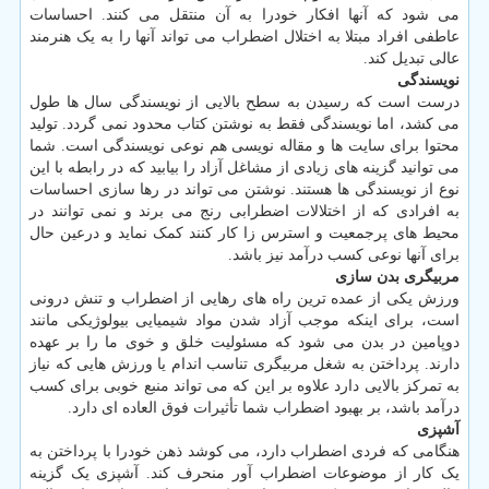
می شود که آنها افکار خودرا به آن منتقل می کنند. احساسات
عاطفی افراد مبتلا به اختلال اضطراب می تواند آنها را به یک هنرمند
عالی تبدیل کند.
نویسندگی
درست است که رسیدن به سطح بالایی از نویسندگی سال ها طول
می کشد، اما نویسندگی فقط به نوشتن کتاب محدود نمی گردد. تولید
محتوا برای سایت ها و مقاله نویسی هم نوعی نویسندگی است. شما
می توانید گزینه های زیادی از مشاغل آزاد را بیابید که در رابطه با این
نوع از نویسندگی ها هستند. نوشتن می تواند در رها سازی احساسات
به افرادی که از اختلالات اضطرابی رنج می برند و نمی توانند در
محیط های پرجمعیت و استرس زا کار کنند کمک نماید و درعین حال
برای آنها نوعی کسب درآمد نیز باشد.
مربیگری بدن سازی
ورزش یکی از عمده ترین راه های رهایی از اضطراب و تنش درونی
است، برای اینکه موجب آزاد شدن مواد شیمیایی بیولوژیکی مانند
دوپامین در بدن می شود که مسئولیت خلق و خوی ما را بر عهده
دارند. پرداختن به شغل مربیگری تناسب اندام یا ورزش هایی که نیاز
به تمرکز بالایی دارد علاوه بر این که می تواند منبع خوبی برای کسب
درآمد باشد، بر بهبود اضطراب شما تأثیرات فوق العاده ای دارد.
آشپزی
هنگامی که فردی اضطراب دارد، می کوشد ذهن خودرا با پرداختن به
یک کار از موضوعات اضطراب آور منحرف کند. آشپزی یک گزینه