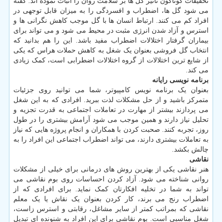
تحقیقات گوناگون تأثیر گل ها بر سلامت روان را اثبات نموده اند. گفته
می شود گل ها، اضطراب و افسردگی را به میزان قابل توجهی در
افراد کم می کنند. ارتباط انسان ها با گل موجب کاهش نگرانی ها و
استرس و آزاد شدن انرژی مثبت در محیط می شود و می تواند برای
بیماران گرفتار اختلالات اضطراب مفید باشد. این را هم بدانید که
انتخاب گل فروشی بعنوان یک شغل به کاهش حملات هراس که یکی
از شایع ترین اختلالات از گروه اختلالات اضطرابی است، کمک زیادی
می کند.
برنامه نویسی رایانه
بعنوان یک برنامه نویس کامپیوتر، شما می توانید روی جزئیات
متمرکز باشید و از حل مشکلات لذت ببرید. افرادی که به این شغل
می پردازند بیشتر از مهارت در تعاملات اجتماعی به قدرت تجزیه و
تحلیل نیاز دارند و همین موجب می شود آرامش بیشتری را در طول
روز، تجربه کنند. صحبت کردن با همکاران و انجام پروژه هایی که نیاز
به تعاملات بیشتری دارند، می تواند اضطراب اجتماعی این افراد را به
چالش بکشد.
نقاشی
هنر نقاشی یکی از بهترین روش های درمانی برای خیلی از مشکلات
روانی شناخته می شود. آزاد کردن احساسات روی بوم نقاشی می
تواند به شما در تخلیه افکارتان کمک نماید. برای افرادی که از
اضطراب رنج می برند، کار کردن بعنوان یک نقاش یا یک معلم
نقاشی که بمراتب کمتر از سایر مشاغل، رقابتی و استرس زاست،
شغل مناسبی است. بوم نقاشی برای این افراد به شنونده ای تبدیل