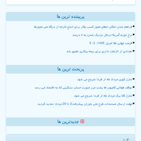
پربیننده ترین ها
فراهم شدن امکان اعطای مجوز کسب وکار برای اتباع خارجه از درگاه ملی مجوزها
نرخ تورم آمریکا درحال نزدیک شدن به ۴ درصد
قیمت جهانی طلا امروز 1405، 3، 5
تعدادی از الزامات اداری برای بیمه بیکاری تعلیق شد
پربحث ترین ها
شارژ کوپن مرداد ماه از فردا شروع می شود
توقف طولانی کامیون ها پشت مرز صورت حساب سنگینی که به اقتصاد می رسد
شارژ کالا برگ مرداد ماه از فردا شروع می شود
مهلت ارسال مستندات طرح ملی یاوران پیشرفت2 تا 20 مرداد تمدید گردید
جدیدترین ها
تگها