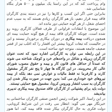
وام پرداخت کند که در این راستا یک میلیون و ۵۰۰ هزار بنگاه
شناسایی شد.
بنابراین حتی اگر این کسب و کارها را نیز در دسته بندی کارگران
فاقد بیمه قرار دهیم، باز هم کارگران زیادی هستند که به سبب عدم
احصای شغل، از هر گونه حمایتی دور مانده اند.
این موضوع با انتقادات فراوانی از طرف فعالان کارگری روبه رو
شده است، چونکه کارگران فاقد بیمه از هیچ گونه حمایت بیمه ای
همچون دریافت
بیمه بیکاری
در دوران بیکاری برخوردار نیستند و این
در حالیست که تبعات کرونا بیشتر این اقشار را که اغلب نیز از قشر
ضعیف جامعه هستند، متوجه خود ساخته است.
در این رابطه می توان به کارگرانی اشاره نمود که تحت عنوان
کارگران زیرپله و شاغل در واحدهای خرد و کوچک شناخته می شوند
که عمدتاً از حداقل های قانون کار و بیمه و حقوق مصوب شورای
عالی کار محرومند. در این کارگاه ها چهار تا پنج نفر کارگر مشغول
کارند و کارفرما نه فقط مالیات و عوارض نمی دهد بلکه از بیمه
نیروهای خود خودداری می کند؛ بدین جهت در صورت بیکار شدن این
کارگران به سبب انتشار ویروس کرونا، مشمول هیچ حمایتی نیستند.
دولت باید برای پشتیبانی از کارگران فاقد صندوق بیمه بیکاری تدبیری
بیاندیشد
در این راستا، اکبر شوکت رئیس انجمن صنفی کارگران ساختمانی به
خبرنگار مهر می گوید: انتظار می رفت در این شرایط کرونایی،
دولت فکری به حال کارگران بیکار شده فاقد بیمه کند، اما هنوز