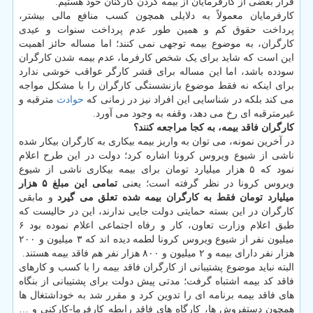
فرار بعضی از کارفرمایان از بیمه کردن کارکنان خود هستیم.
کارفرمایان معمولاً به دلایلی همچون کسب منافع مالی بیشتر،
پرداخت حقوق کم و همین طور عدم پرداخت سنوات و عیدی
کارگران، به موضوع بیمه توجهی نمی کنند؛ اما مساله حائز اهمیت
این است که شاید برای یک شخص کارفرما، عدم بیمه شدن کارگران
سودده باشد، اما این مساله برای قشر کارگر عواقب خوشی ندارد
برای اینکه نه فقط موضوع بازنشستگی کارگران را با مشکل مواجه
می کند بلکه در شناسایی این افراد نیز در زمانی که
حوادث
مترقبه و
غیرمترقبه ای رخ می دهد، وقفه به وجود می آورد.
کارگران فاقد بیمه، به کجا مراجعه کنند؟
در آخرین نمونه، می توان به واریز بیمه بیکاری به کارگران بیکار شده
ناشی از شیوع ویروس کرونا اشاره کرد؛ دولت در این طرح اعلام
نمود که ۵ هزار میلیارد تومان برای بیمه بیکاری ناشی از شیوع
ویروس کرونا در نظر گرفته است؛ یعنی
تمامی این مبلغ ۵ هزار
میلیارد تومان فقط به کارگران بیمه شده تعلق می گیرد
و مابقی
کارگران در این بسته حمایتی دولت جایی ندارند، این در حالیست که
طبق اعلام وزارت تعاون، کار و رفاه اجتماعی اعلام نموده بود ۶
میلیون نفر از شیوع ویروس کرونا لطمه دیده اند که ۳ میلیون و ۲۰۰
هزار نفر دارای بیمه و ۲ میلیون و ۸۰۰ هزار نفر هم فاقد بیمه هستند.
البته نباید موضوع پشتیبانی از کارگران فاقد بیمه را با کسب و کارهای
فاقد کد بیمه اشتباه گرفت؛ مدتی پیش دولت برای پشتیبانی از بنگاه
های فاقد بیمه برنامه ای را تدوین کرد و مقرر شد به خوداشتغال ها
همچون دستفروش ها، کارگاه های فاقد رابطه کارفرما-کارکنی و …