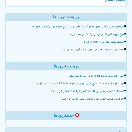
پربیننده ترین ها
فراهم شدن امکان اعطای مجوز کسب وکار برای اتباع خارجه از درگاه ملی مجوزها
نرخ تورم آمریکا درحال نزدیک شدن به ۴ درصد
قیمت جهانی طلا امروز 1405، 3، 5
تعدادی از الزامات اداری برای بیمه بیکاری تعلیق شد
پربحث ترین ها
شارژ کالا برگ مرداد ماه از فردا شروع می شود
مهلت ارسال مستندات طرح ملی یاوران پیشرفت2 تا 20 مرداد تمدید گردید
انسداد تنگه هرمز چطور اقتصاد آمریکا را تحت فشار قرار داد؟
افزایش قیمت جهانی طلا با کاهش تنش ها در خاورمیانه
جدیدترین ها