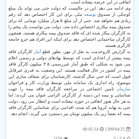
اتفاقی در این عرصه نیفتاده است.
وی ادامه می دهد: این در حالیست که دولت حتی می تواند یک مبلغ
کوچکی از صندوق
توسعه
ملی برای این کار اختصاص دهد که رقم
زیادی هم نخواهد شد. حتی از آن مبلغ ۵ هزار میلیارد تومانی که برای
صندوق بیمه بیکاری اختصاص داده شد، دولت می توانست یک پنجم را
به کارگران بیکار شده ای که فاقد صندوق بیمه بیکاری هستند، همچون
کارگران ساختمانی اختصاص دهد برای اینکه این افراد هم جزو جامعه
کارگری هستند.
به گزارش کاروخدمت به نقل از مهر، بطور قطع
آمار
کارگران فاقد
بیمه بیشتر از اعدادی است که توسط نهادهای دولتی و رسمی اعلام
می شود به شکلی که طبق آمار غیررسمی ۳.۵ میلیون کارگر فاقد
بیمه در کشور در حال فعالیت هستند. این وضعیت به قدری غیرقابل
قبول است که حتی سال گذشته، کارشناسان برای شفاف سازی این
موضوع، راه اندازی یک سامانه ملی توسط وزارت کار و فراخوان
سازمان
تامین اجتماعی در مراجعه کارگران فاقد بیمه را جهت
شناسایی و بیمه این دسته از کارگران الزامی عنوان می کردند؛ اما
به هر حال هنوز اتفاقی در حوزه نیفتاده است و انتظار می رود، دولت
حتی به بهانه کرونا هم که شده، اقدامی برای شناسایی کارگران فاقد
بیمه که بعضاً زیر یک میلیون تومان نیز دستمزد می گیرند، انجام دهد.
1399/04/25
00:05:14
2150
/ 5
5.0