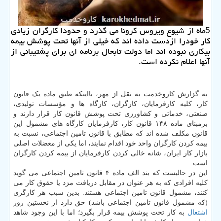
5ماه از شیوع ویروس كرونا می گذرد و حدودا كارگران زیادی
كار خودرا ازدست داده اند كه خیلی از آنها تحت پوشش بیمه
بیكاری نبوده اند اما دولت تابحال برنامه ای برای پشتیبانی از
آنها اعلام نكرده است.
به گزارش کاروخدمت به نقل از مهر، بااینکه طبق ماده یک قانون
کار، کلیه کارفرمایان، کارگران، کارگاه ها و مؤسسات تولیدی،
صنعتی، خدماتی و کشاورزی تحت پوشش قانون کار قرار دارند و
برمبنای ماده ۱۴۸ قانون کار، کارفرمایان کارگاه های مشمول این
قانون مکلف شده اند که مطابق با قانون تامین اجتماعی، نسبت به
بیمه کردن کارگران واحد خود اقدام نمایند، اما یکی از معضلات اصلی
بازار کار ایران، شانه خالی کردن کارفرمایان از بیمه کردن کارگران
است.
این در حالیست که بند الف ماده ۴ قانون تامین اجتماعی می گوید
کلیه افرادی که به هر عنوان در مقابل دریافت مزد یا حقوق کار می
کنند، مشمول قانون تامین اجتماعی هستند. بدین سبب هر کارگری
(که مشمول قانون تامین اجتماعی باشد) حق دارد از نخستین روز
اشتغال
به کار تحت پوشش بیمه قرار بگیرد؛ اما با این وجود شاهد