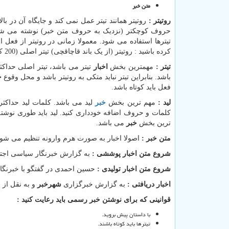
متن خبر
روتیتر :
روتیتر همانند تیتر عمل نمی کند و جایگاه آن در ب
حروف کوچکتر (نزدیک به حروف متن خبر) نوشته می شود. 
تیترها استفاده می شود. معمولا زمانی در روتیتر از فعل ا
کرده باشید : روتیتر (از یک باند قاچاقچی) تیتر اصلی (200 کیلو مواد در اراک کشف شد) نامیده می شود.
تیتر :
مهمترین بخش
اخبار
باشد. بنابراین تیتر نباید متکی به روتیتر باشد و محل وقوع
خ
فعل باید کوتاه باشد.
لید :
مهم ترین بخش
خبر
کلمات و حروف اضافه خودداری کنید. لید باید طوری نوشته
ترین بخش
خبر
می باشد.
متن خبر :
اصولا اخبار به صورت هرم وارونه تنظیم می شوند ،
شروع متن اخبار پوششی :
به گزارش خبرنگار سیاسی اجتما
شروع متن اخبار تولیدی :
حسین احمدی در گفتگو با خبرنگ
اخبار دریافتی :
به گزارش خبرگزاری
شهرخبر
و به نقل از 
قوانینی که برای نوشتن خبر رسمی باید رعایت کنید :
با داستان پیش بروید.
تیترها باید کوتاه باشند.