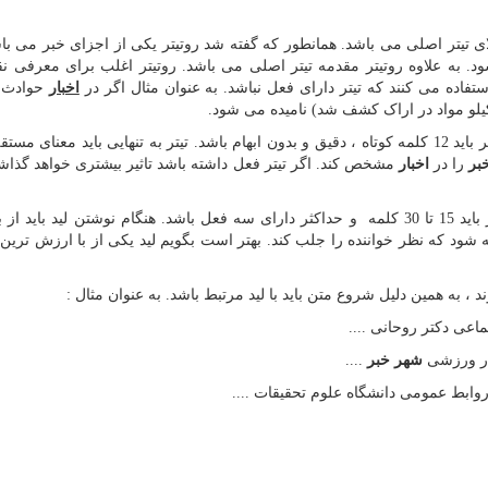
الای تیتر اصلی می باشد. همانطور که گفته شد روتیتر یکی از اجزای خبر می باش
به علاوه روتیتر مقدمه تیتر اصلی می باشد. روتیتر اغلب برای معرفی نق
ستفاده می کنند که تیتر دارای فعل نباشد. به عنوان مثال اگر در
اخبار
حوادث 
تیتر می باشد، تیتر اصلی حداکثر باید 12 کلمه کوتاه ، دقیق و بدون ابهام باشد. تیتر به تنهایی باید معنای
بر
را در
اخبار
مشخص کند. اگر تیتر فعل داشته باشد تاثیر بیشتری خواهد گذاشت
لید می باشد. کلمات لید حداکثر باید 15 تا 30 کلمه و حداکثر دارای سه فعل باشد. هنگام نوشتن لید باید
 شود که نظر خواننده را جلب کند. بهتر است بگویم لید یکی از با ارزش ترین
 به همین دلیل شروع متن باید با لید مرتبط باشد. به عنوان مثال :
عی دکتر روحانی ....
ار ورزشی
شهر خبر
....
روابط عمومی دانشگاه علوم تحقیقات ....