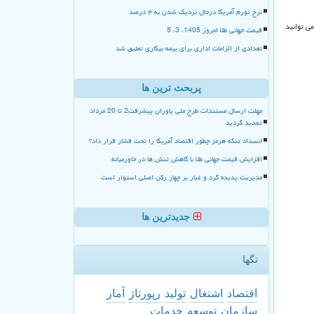
نرخ تورم آمریکا درحال نزدیک شدن به ۴ درصد
ی توانید
قیمت جهانی طلا امروز 1405، 3، 5
تعدادی از الزامات اداری برای بیمه بیکاری تعلیق شد
پربحث ترین ها
مهلت ارسال مستندات طرح ملی یاوران پیشرفت2 تا 20 مرداد
تمدید گردید
انسداد تنگه هرمز چطور اقتصاد آمریکا را تحت فشار قرار داد؟
افزایش قیمت جهانی طلا با کاهش تنش ها در خاورمیانه
مدیریت پدیده گرد و غبار بر چهار رکن اصلی استوار است
جدیدترین ها
تگها
اقتصاد
اشتغال
تولید
رپورتاژ
آمار
سازمان
توسعه
خدمات