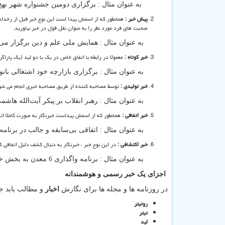
به عنوان مثال : برگزاری دومین جشنواره شهر نهج 
پیش خبر :
همانطور که از اسمش پیدا است این نوع خبر قبل از رخداد 
صحبت های فرد مورد نظر را به عنوان نقل قول در خبر بیاورید.
به عنوان مثال : همایش ملی علم و دین برگزار می
خبر کوتاه :
معمولا در رابطه با اتفاق خاص در یک یا دو لید (یک پاراگ
به عنوان مثال : برگزاری بازارچه خود اشتغالی با
خبر تولیدی :
توسط مصاحبه کننده از طریق مصاحبه خبری انجام می شو
به عنوان مثال : رهبر انقلاب بر پیکر آیت‌الله هاش
خبر اتفاقی :
همانطور که از اسمش پیداست خبرنگار به صورت کاملا اتفا
به عنوان مثال : اتفاقی بی‌سابقه و جالب در برنامه 
خبر اکتشافی :
در این نوع خبر ، خبرنگار به دنبال کشف دلیل اتفاقی 
به عنوان مثال : برنامه واگذاری 6 معدن به بخش خصوصی برای ادامه فعالیت‌های اکتشافی
اجزای یک خبر رسمی و هوشمندانه
در روزنامه ها و مجله ها برای نگارش
اخبار
و مطالب باید جز
روتیتر
تیتر
لید