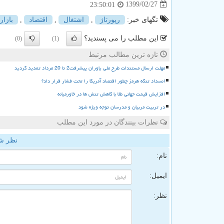
1399/02/27
23:50:01
تگهای خبر:
رپورتاژ
,
اشتغال
,
اقتصاد
,
بازار
این مطلب را می پسندید؟
(0)
(1)
تازه ترین مطالب مرتبط
مهلت ارسال مستندات طرح ملی یاوران پیشرفت2 تا 20 مرداد تمدید گردید
انسداد تنگه هرمز چطور اقتصاد آمریکا را تحت فشار قرار داد؟
افزایش قیمت جهانی طلا با کاهش تنش ها در خاورمیانه
در تربیت مربیان و مدرسان توجه ویژه شود
نظرات بینندگان در مورد این مطلب
نظر ش
نام:
ایمیل:
نظر: