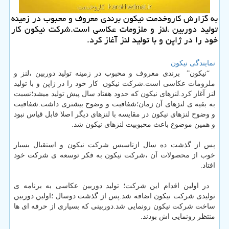
به گزارش كاروخدمت نیكون برندی معروف و محبوب در زمینه
تولید دوربین ،لنز و ملزومات عكاسی است.شركت نیكون كار
خود را در ژاپن و با تولید لنز آغاز كرد.
نمایندگی نیکون
“نیکون” برندی معروف و محبوب در زمینه تولید دوربین ،لنز و
ملزومات عکاسی است.شرکت نیکون کار خود را در ژاپن و با تولید
لنز آغاز کرد.لنزهای نیکون که حدود هفتاد سال پیش تولید میشد؛نسبت
به بقیه ی لنزهای آن زمان؛شفافیت و وضوح بیشتری داشت.شفافیت
و وضوح لنزهای نیکون در مقایسه با لنزهای دیگر اصلا قابل قیاس نبود
و همین موضوع باعث محبوبیت لنزهای نیکون شد.
پس از گذشت ده سال ازتاسیس شرکت نیکون و استقبال بسیار
خوب از محصولات آن ،شرکت نیکون به فکر توسعه ی شرکت خود
افتاد.
در اولین اقدام این شرکت؛ تولید دوربین عکاسی به برنامه ی
تولیدی شرکت نیکون اضافه شد.پس از گذشت دوسال ؛اولین دوربین
ساخت شرکت نیکون رونمایی شد.دوربینی که بسیاری از حرفه ای ها
منتظر رونمایی اش بودند.