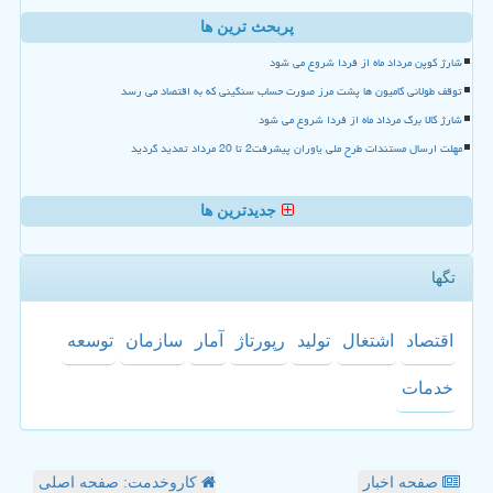
پربحث ترین ها
شارژ کوپن مرداد ماه از فردا شروع می شود
توقف طولانی کامیون ها پشت مرز صورت حساب سنگینی که به اقتصاد می رسد
شارژ کالا برگ مرداد ماه از فردا شروع می شود
مهلت ارسال مستندات طرح ملی یاوران پیشرفت2 تا 20 مرداد تمدید گردید
جدیدترین ها
تگها
اقتصاد
اشتغال
تولید
رپورتاژ
آمار
سازمان
توسعه
خدمات
صفحه اخبار
کاروخدمت: صفحه اصلی