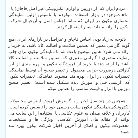
مردم ایران که از دوربین و لوازم الکترونیکی غیر اصل(قاچاق) یا
stockموجود در بازار استفاده میکردند،با تاسیس اولین نمایندگی
انحصاری نیکون در ایران که تماما اجناس اصل و اُریجینال شرکت
نیکون را ارائه میداد؛ بسیار استقبال کردند.
باتوجه به زیاد بودن اجناس قاچاق و غیراصل در بازارهای ایران ،هیچ
گونه گارانتی معتبر که تضمین سلامت و اصالت کالا باشد، به خریدار
ارائه نمی شود؛ همین موضوع باعث شد تا نمایندگی نیکون برای جلب
رضایت مشتری ؛ گارانتی معتبری که تضمین سلامت و اصالت کالا
باشد را ارائه دهد.با خرید از فروشگاه نیکون و بهره مندی از این
گارانتی،درصورت خرابی محصول از تعمیر صحیح آن توسط نمایندگی
تعمیرات نیکون در ایران بهره مند میشوید. نمایندگی تعمیرات نیکون
که ازتیمی فنی و آموزش دیده تشکیل شده است؛ تعمیر صحیح
دوربین با ابزار و قیمت مناسب را تضمین میکند.
همچنین در چند سال اخیر و با گسترش فروش اینترنتی محصولات
الکترونیکی،نمایندگی نیکون سایت رسمی خود را تاسیس کرده است.
کاربران و علاقه مندان به علوم عکاسی با استفاده از این سایت می
توانند از مقاله های آموزش عکاسی، ویژگی ها و مشخصات
محصولات نیکون و اطلاع از آخرین اخبار شرکت نیکون بهره مند
شوند.