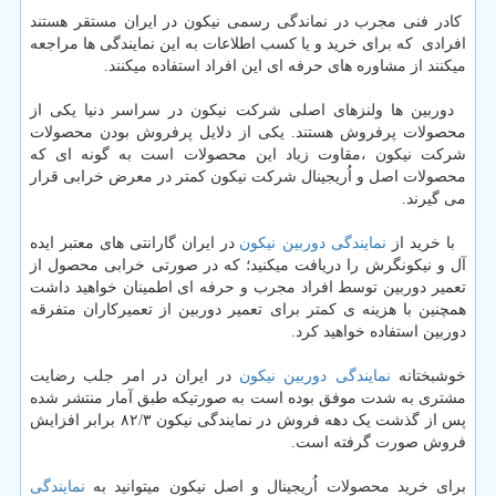
کادر فنی مجرب در نماندگی رسمی نیکون در ایران مستقر هستند
افرادی که برای خرید و یا کسب اطلاعات به این نمایندگی ها مراجعه
میکنند از مشاوره های حرفه ای این افراد استفاده میکنند.
دوربین ها ولنزهای اصلی شرکت نیکون در سراسر دنیا یکی از
محصولات پرفروش هستند. یکی از دلایل پرفروش بودن محصولات
شرکت نیکون ،مقاوت زیاد این محصولات است به گونه ای که
محصولات اصل و اُریجینال شرکت نیکون کمتر در معرض خرابی قرار
می گیرند.
با خرید از
نمایندگی دوربین نیکون
در ایران گارانتی های معتبر ایده
آل و نیکونگرش را دریافت میکنید؛ که در صورتی خرابی محصول از
تعمیر دوربین توسط افراد مجرب و حرفه ای اطمینان خواهید داشت
همچنین با هزینه ی کمتر برای تعمیر دوربین از تعمیرکاران متفرقه
دوربین استفاده خواهید کرد.
خوشبختانه
نمایندگی دوربین نیکون
در ایران در امر جلب رضایت
مشتری به شدت موفق بوده است به صورتیکه طبق آمار منتشر شده
پس از گذشت یک دهه فروش در نمایندگی نیکون ۸۲/۳ برابر افزایش
فروش صورت گرفته است.
برای خرید محصولات اُریجینال و اصل نیکون میتوانید به
نمایندگی