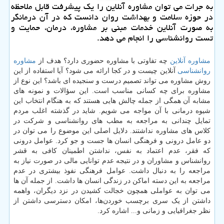
به جرات می توان مشاوره آنلاین را یك پیشرفت قابل ملاحظه
در حوزه سلامت و بهداشت روان دانست كه در آن درمانگر
به صورت آنلاین خدمات مبنی بر مشاوره، درمان، حمایت و
تست روانشناسی را انجام می دهد.
مشاوره آنلاین
چه تفاوتی با مشاوره حضوری دارد؟ هدف از
مشاوره
روانشناسی
آنلاین چیست و در کجا ارائه می شود؟ آیا استفاده از این
روش مشاوره می تواند تصمیم درست و سنجیده ای باشد؟ این نوع از
مشاوره برای چه کسانی مناسب است. این سؤالات و نمونه های
مشابه آن همگی از جمله چالش هایی هستند که به هنگام انتخاب این
شیوه درمانی با آن مواجه می شویم. شاید در گذشته اغلب مردم
تمایل چندانی به مراجعه به مطب های روانشناسی و شرکت در
کلاس های مشاوره نداشتند. دلایل اصلی این موضوع را می توان در
دو عامل درونی و فرهنگی انسان ها جست و جو کرد. عوامل درونی
که فقر، عدم اعتماد به نفس، نداشتن اطمینان کافی به قشر
روانشناس و مشاوران و در نتیجه عدم توانایی مالی در صورت نیاز به
مراجعه را به دنبال داشت. عوامل فرهنگی نفوذ بیشتری در عدم
مراجعه به این دسته اماکن در زندگی انسان ها داشت. از جمله آن ها
می توان به عواملی همچون خجالت کشیدن در نزد دیگران، واهمه
داشتن از یک سری برچسب خوردن‌ها، امکان دسترسی داشتن از
نظر جغرافیایی و زمانی و... اشاره کرد.