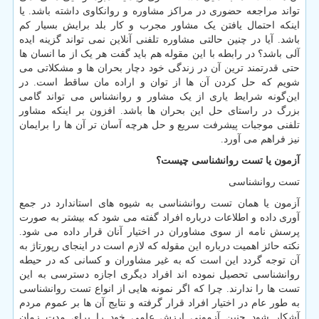
تواند مراجعه حضوری در مراکز مشاوره و روانکاوی داشته باشد. یا
اینکه احتمال یافتن یک مشاور مجرب و کار بلد برایش بسیار کم
باشد. آیا در چنین حالتی مشاوره تلفنی آنلاین نمی تواند گزینه ایده
آلی باشد؟ در رابطه با این مقوله هم باید گفت هر یک از ما انسان ها
حتی قدرتمند ترین آن در زندگی خود دچار بحران ها و مشکلاتی می
شویم که حل کردن آن ها از توان و اراده مان ساقط است. در
این‌گونه شرایط یاری از یک مشاور و روانشناس می تواند گامی
بزرگ در راستای حل این بحران ها باشد. افزون بر اینکه مشاور
تلفنی موجبات پیشرفت سریع و حل هرچه آسان تر آن ها را برایمان
نیز فراهم می آورد.
آزمون یا تست روانشناسی چیست؟
تست روانشناسی
آزمون یا همان تست روانشناسی به شیوه های استاندارد در جمع
آوری داده و اطلاعات درباره افراد گفته می شود که بیشتر به صورت
پرسش نامه از سوی مشاوران در اختیار آنان قرار داده می شود.
نکته حائز اهمیت درباره این مقوله که لازم است در اینجای رپورتاژ به
آن توجه گردد این است که به غیر مشاوران و کسانی که در حیطه
روانشناسی تحصیل نموده اند افراد دیگری اجازه دسترسی به این
تست ها را ندارند. چرا که اگر نمونه هایی از انواع تست روانشناسی
به طور عام در اختیار افراد قرار گرفته و نتایج آن ها بر عموم مردم
آشکار شود چنین آزمونی ارزش علمی خود را برای مدت زمان