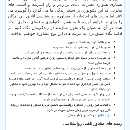
بسیاری همواره مضرات دنیای پر رمز و راز اینترنت و آسیب های
مخربی که این تکنولوژی بر سبک زندگی ما می گذارد را گوشزد می
کنند اما مزیت های استفاده از مشاوره روانشناسی آنلاین این امکان
را برای ما فراهم آورده تا به همین تکنولوژی و فضای مجازی ایجاد
شده در آن به عنوان یک تحول سازنده در زندگی‌مان نگاه کنیم. در
ادامه نگاه عمیق تری به مزیت های این نوع مشاوره خواهیم انداخت:
عدم علاقه افراد به جلسات حضوری
عدم توانایی افراد به حضور در جلسات مشاوره
ارتباط آنلاین برای افراد بسیار راحت تر از سایر شیوه های ارتباطی است
در مقایسه با سایر شیوه های مشاوره سنتی، روان درمانی آنلاین نیاز به پرداخت
هزینه کمتری است
بیان مشکلات فردی از سوی بیمار در روانشناسی آنلاین راحت تر است
سرعت و تسهیل در میزان دسترسی به مشاوره تلفنی برای تمامی افراد بیشتر است
انتخاب چنین روشی از مشاوره روانشناسی فرصت ایده آلی را در جهت نظم دهی به
ذهن در اختیار فرد قرار می دهد تا بتواند مشکل خود را به بهترین نحوه با مشاور
در ارتباط بگذارد
این روش گزینه مناسبی است برای حل آن دسته از مشکلات که به یکباره به وجود
آمده و زمان بسیار کمی برای فکر و تصمیم گیری دارند
با انتخاب این روش از مشاوره روانشناسی تحقیق درباره مشاور و مشاهده رزومه
کاری وی در سریع ترین زمان ممکن صورت می گیرد
رزرو آنلاین
در کمترین زمان ممکن
زمینه های مشاور تلفنی روانشناسی