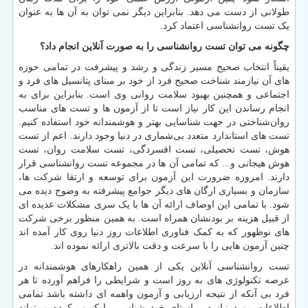
طولانی از دست می دهد. بنابراین دیگر نمی توان به آن ها به عنوان
یک تست روانشناسی اعتماد کرد.
چگونه می توان تست روانشناسی را به صورت آنلاین انجام داد؟
یقیناً انتخاب صحیح مسیر زندگی و رشد و پیشرفت در تمامی حوزه
های آن نیازمند شناخت صحیح فرد از خود بر مبنای پتانسیل های فرد و
اجتماعی و همچنین بهبود سلامت روانی وی است. بنابراین برای به
انجام رساندن این کار نیاز است تا از آزمون ها و تست های مناسب
روان‌شناختی در جهت شناسایی بهتر و هوشمندانه خود استفاده کنیم.
تست های استاندارد متعدد بی‌شماری در دنیا وجود دارند. اعم از تست
هوش، تست تحصیلی، تست افسردگی، تست سلامت روان، تست
هوش هیجانی و... که تمامی آن ها در مجموعه تست روانشناسی قرار
دارند. امروزه ضرورت این آزمون برای توسعه و ارتقا شرکت ها،
سازمان و بسیاری ارگان های دیگر جوامع پیشرفته به وضوح دیده می
شود. با تمامی این اوصاف ارائه آن ها با یک سری مشکلات عدیده ای
از قبیل هزینه بر بودنشان همراه است. به همین منظور برخی شرکت
های نوظهور که به کمک فناوری اطلاعات روز دنیا روی کار آمده اند
چنین آزمون هایی را با سرعت و دقت بالاتری ارائه نموده اند.
تست روانشناسی آنلاین یکی از همین راهکارهای هوشمندانه در
عرصه تکنولوژی های به روز است و شرایطی را فراهم آورده تا هر
فرد بی آنکه از نتیجه ارزیابی و آزمون واهمه ای داشته باشد تمامی
اطلاعات مورد نیاز در راستای خود شناسی را کسب کرده و بتواند