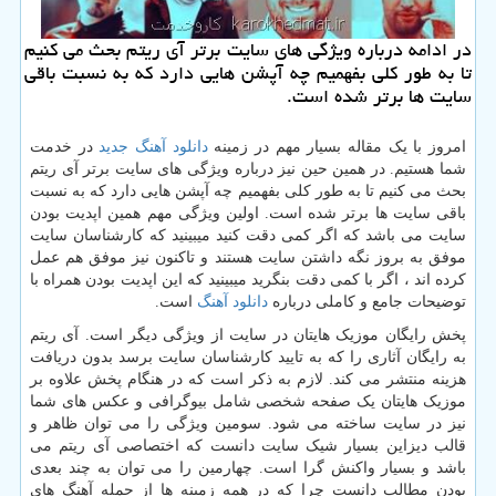
در ادامه درباره ویژگی های سایت برتر آی ریتم بحث می كنیم
تا به طور كلی بفهمیم چه آپشن هایی دارد كه به نسبت باقی
سایت ها برتر شده است.
امروز با یک مقاله بسیار مهم در زمینه
دانلود آهنگ جدید
در خدمت
شما هستیم. در همین حین نیز درباره ویژگی های سایت برتر آی ریتم
بحث می کنیم تا به طور کلی بفهمیم چه آپشن هایی دارد که به نسبت
باقی سایت ها برتر شده است. اولین ویژگی مهم همین اپدیت بودن
سایت می باشد که اگر کمی دقت کنید میبینید که کارشناسان سایت
موفق به بروز نگه داشتن سایت هستند و تاکنون نیز موفق هم عمل
کرده اند ، اگر با کمی دقت بنگرید میبینید که این اپدیت بودن همراه با
توضیحات جامع و کاملی درباره
دانلود آهنگ
است.
پخش رایگان موزیک هایتان در سایت از ویژگی دیگر است. آی ریتم
به رایگان آثاری را که به تایید کارشناسان سایت برسد بدون دریافت
هزینه منتشر می کند. لازم به ذکر است که در هنگام پخش علاوه بر
موزیک هایتان یک صفحه شخصی شامل بیوگرافی و عکس های شما
نیز در سایت ساخته می شود. سومین ویژگی را می توان ظاهر و
قالب دیزاین بسیار شیک سایت دانست که اختصاصی آی ریتم می
باشد و بسیار واکنش گرا است. چهارمین را می توان به چند بعدی
بودن مطالب دانست چرا که در همه زمینه ها از جمله آهنگ های