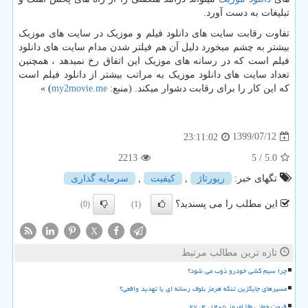
تبلیغات به دست آورد.
تفاوت رقابت سایت های دانلود فیلم و موزیک در سایت های موزیک
بیشتر به چشم میخورد دلیل آن هم فیلتر شدن مدام سایت های دانلود
فیلم است که در رسانه های موزیک این اتفاق رخ نمیدهد ، همچنین
تعداد سایت های دانلود موزیک به مراتب بیشتر از دانلود فیلم است
که این کار را برای رقابت دشوار میکند. (منبع:
my2movie.me
) »
1399/07/12
23:11:02
2213
/ 5
5.0
تگهای خبر:
رپورتاژ
,
كیفیت
,
سرمایه گذاری
این مطلب را می پسندید؟
(0)
(1)
X
تازه ترین مطالب مرتبط
چرا سیم کشی خودرو ذوب می شود؟
مسیرهای جایگزین تنگه هرمز بلوف رسانه ای یا تهدید واقعی؟
قیمت جهانی طلا امروز ۱۴۰۵، ۴، ۲۷