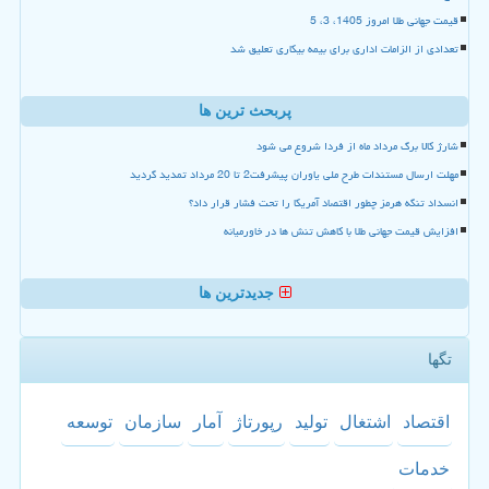
قیمت جهانی طلا امروز 1405، 3، 5
تعدادی از الزامات اداری برای بیمه بیکاری تعلیق شد
پربحث ترین ها
شارژ کالا برگ مرداد ماه از فردا شروع می شود
مهلت ارسال مستندات طرح ملی یاوران پیشرفت2 تا 20 مرداد تمدید گردید
انسداد تنگه هرمز چطور اقتصاد آمریکا را تحت فشار قرار داد؟
افزایش قیمت جهانی طلا با کاهش تنش ها در خاورمیانه
جدیدترین ها
تگها
اقتصاد
اشتغال
تولید
رپورتاژ
آمار
سازمان
توسعه
خدمات