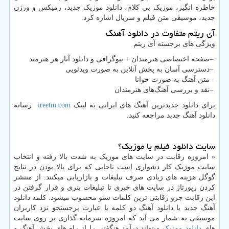
خاطره انگیز، موزیک بی کلام، دانلود موزیک جدید، رمیکس و ورژن
جدید، موسیقی متن فیلم و سریال اشاره کرد.
آی ریتم متفاوت در دانلود آهنگ
ویژگی های برجسته آی ریتم
–
صفحه اختصاصی هنرمندان + بیوگرافی و دانلود آثار هر هنرمند
–
دسترسی آسان به پخش آنلاین به صورت ویدئویی
–
متن آهنگ به صورت خوانا
–
نقد و بررسی آهنگ‌های هنرمندان
برای دانلود جدیدترین آهنگ های ایرانی به لینک
ireetm.com
رسانه
دانلود آهنگ جدید مراجعه کنید.
سایت دانلود فیلم یا موزیک؟
« امروزه رقابت در سایت های موزیک به شدت بالا رفته و انتخاب
سایت موزیک کار دشواری است تاجایی که برای بالا بودن در نتایج
گوگل هزینه های زیادی صرف تبلیغات و بازاریابی میکنند. از منتشر
کردن رپورتاژ در سایت های خبری تا تبلیغات بنری و قرار گرفتن در
این رقابت جزو رقابتی ترین کلمات سئو محسوب میشود. کلمه دانلود
آهنگ جدید یا دانلود آهنگ دو کلمه یا عبارت پرجستجو نزد کاربران
موسیقی به شمار می آید که امروزه سرمایه گذاری بر روی سایت
های
دانلود موزیک
میتواند درآمد هنگفتی را از راه های پخش آهنگ و