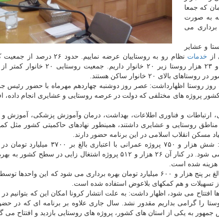
پنج هزار و ۶۰۰ میلیارد تومان که جمعا
دوشنبه به صورت
 برداری می
وان روز روستا و عشایر
 از
خدمات
نظام رو به روستاییان عرضه نماییم. حدود ۲۶ در
شت روز روستا اظهارداشت: عصر روز دوشنبه چهاردهم مهرماه با حضور رئیس ج
اههای مرتبط در ۱۴ نقطه و استان کشور پروژه های مختلفی که دولت در عرصه روستایی و عشایری انجام داده،
اعی، ارتباطات و فناوری اطلاعات، بهداشت، درمان وآموزش پزشکی، آموزش و
مناطق روستایی و عشایری داشتند، همینطور نهادهای حاکمیتی کشور مثل کمیت
د مسکن انقلاب اسلامی در این برنامه حضور دارند.
روستایی مناطق محروم کشور اضافه کرد: شش هزار و ۷۵۰ پروژه عمرانی با اعتباری ب
مختلف بهداشت و درمان، مدرسه، راه و ارتباطات افتتاح می شود. در کنار آن ۲۶ هزار و ۵۱۲ پروژه اشتغال زایی در سط
وی یادآورشد: همینطور ۷۱ هزار واحد مسکونی با اعتباری بالغ بر پنج هزار و ۶۰۰ میلیارد تومان بهره برداری می شود که این وا
ز تسهیلات و هم کمکهای بلاعوض استفاده شده است.
ها افتتاح می شود، اظهار داشت: به علت انتشار کرونا امکان این که بتوانیم در
تا را گرامی بداریم مقدور نشد. سال جاری علاوه بر برنامه ای که در حض
هور به یکی از استان های کشور، پروژه های روستایی بازدید و افتتاح می گر