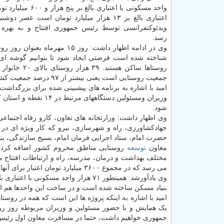
واحد مسکونی با اعتباری بالغ بر 
اعتباری بالغ بر ۱۳ هزار میلیارد تومان است عصر 
ویدئوکنفرانسی توسط رئیس جمهوری افتتاح و به بهره
رسد.
وی در ادامه اظهار داشت: روز ۱۵ مهرماه بعن
شناخته شده است فرصتی ایجاد شود تا بتوانیم گوشه ای
جمعیت روستایی است یعنی بیشتر از ۹۷ درصد جمعیت کشور در روستاهای بالای ۲۰ خانوار ساکن هستند.
امید با اشاره به برنامه های پیشبینی شده برای بزرگدا
وزیران ومسئولین دستگ
شود.
وی اظهار داشت: وزارتخانه های تعاون، کارو رفاه اجتم
جهادکشاورزی، راه و شهرسازی، نیرو که کار ویژه ای در 
حضرت امام، ستاد اجرایی فرمان امام، بسیج سازندگی، بنیا
معاون
توسعه
می رسد که در مجموع ۳۶۰۰ میلیارد تومان اعتبار برای آنها هزینه شده است.
بنیاد مسکن ساخته شده است و در ساخت این واحدها هم ا
امید با اشاره به اینکه پروژه ها این است که همه در روستا
یک همایش و با حضور مسئولین و وزیران مربوطه روز روس
جمهوری خواهیم داشت، حتما در مسافرت معاون اول رئیس جم