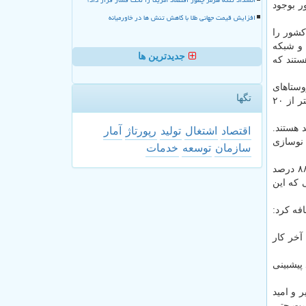
 بوجود
افزایش قیمت جهانی طلا با کاهش تنش ها در خاورمیانه
رصد جمعیت روستایی کشور را
الم و شبکه
جدیدترین ها
یت دهیاری هستند که
صیص پیدا کرده در دولت تدبیر و امید بوده است. امروز ۹۴ درصد روستاهای
تگها
کشور به شبکه ملی اطلاعات متصل هستند و اینترنت دارند. این در حالیست که تا قبل از شروع به کار دولت تدبیر و امید این میزان کمتر از ۲۰
 مند هستند.
اقتصاد
اشتغال
تولید
رپورتاژ
آمار
وسازی
سازمان
توسعه
خدمات
امید با اشاره به اینکه مدارس کپری که گفته می شد دیگر الان وجود ندارد، اظهار داشت: در حوزه گاز رسانی روستایی امروز بالای ۸۸ درصد
ان ۱۵ درصد بوده که با توجهی که این
د و اضافه کرد:
 تا آخر کار
اشت: سال جاری ۲۰۰ هزار سهمیه جدید پیشبینی
یر و امید
یست حتی