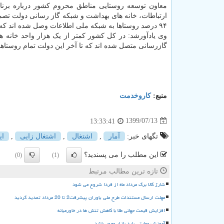
معاون توسعه روستایی مناطق محروم کشور درباره برنا
۹۴ درصد روستاها به شبکه ملی اطلاعات وصل شده اند که تا آخر دولت به ۱۰۰ درصد خواهد رسید.
گازرسانی متصل شده اند که تا آخر این دولت تمام روستاها
منبع:
كاروخدمت
1399/07/13
13:33:41
تگهای خبر:
آمار
,
اشتغال
,
اشتغال زایی
,
ای
این مطلب را می پسندید؟
(0)
(1)
تازه ترین مطالب مرتبط
شارژ کالا برگ مرداد ماه از فردا شروع می شود
مهلت ارسال مستندات طرح ملی یاوران پیشرفت2 تا 20 مرداد تمدید گردید
افزایش قیمت جهانی طلا با کاهش تنش ها در خاورمیانه
آموزش مهارتی باید بازار محور باشد