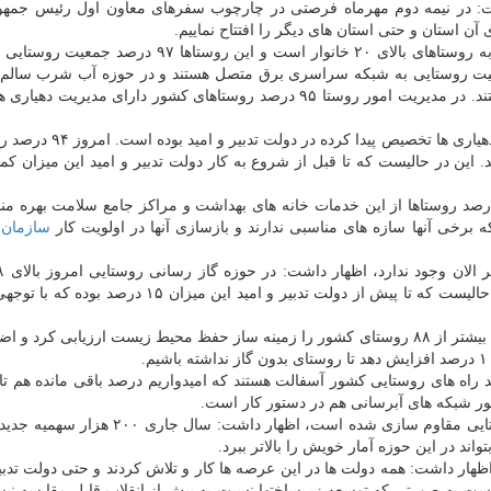
 در نیمه دوم مهرماه فرصتی در چارچوب سفرهای معاون اول رئیس جمهور
ن استان و حتی استان های دیگر را افتتاح نماییم.
عرضه شده از روستاها مربوط به روستاهای بالای ۲۰ خانوار است و این روستاها ۹۷ د
ظهار داشت: هم اکنون ۹۹.۵ درصد جمعیت روستایی به شبکه سراسری برق متصل هستند و در حوزه آب شرب س
لوله کشی ۹۰ درصد روستاها به شبکه آبرسانی متصل هستند. در مدیریت امور روستا ۹۵ درصد روستاهای کشور دارای مدیر
امید یادآورشد: حدود ۸۰ درصد اعتباراتی که از سال ۸۲ به دهیاری ها تخ
ون توسعه روستایی مناطق محروم افزود: امروز ۹۶ درصد روستاها از این خدمات خانه های بهداشت و مراکز جامع سلامت بهره
سازمان
ن
روستاهای کشور به شبکه گازرسانی متصل هستند. این در حالیست که تا پیش از دولت تدبیر و امید این میز
معاون توسعه روستایی مناطق محروم کشور گازرسانی به بیشتر از ۸۸ روستای کشور را زمینه ساز حفظ محیط زیست ارزیابی کر
 کرد: در حوزه راه های روستایی امروز ۹۵ درصد راه های روستایی کشور آسفالت هستند که امیدواریم درصد باقی مانده هم
طور شبکه های آبرسانی هم در دستور کار است.
امید با اشاره به اینکه تا به امروز ۴۵ درصد خانه های روستایی مقاوم سازی شده است، اظهار د
ند در این حوزه آمار خویش را بالاتر ببرد.
ساختهای روستایی اظهار داشت: همه دولت ها در این عرصه ها کار و تلاش کردند و حتی دولت تدب
ست به صورتی که توسعه زیرساختها نسبت به پیش از انقلاب قابل مقایسه ن