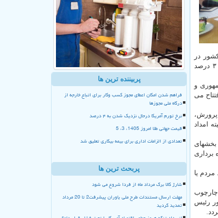
صد از جمعیت کشور در
روستاها ساکن هستند. ۳۹ هزار روستای بالای ۲۰ خانوار و ۲۳ هزار روستا زیر ۲۰ خانوار داریم. جمعیت روستایی ۲۰ خانوار کمتر از ۳ درصد
پربیننده ترین ها
مهوری و
فراهم شدن امکان اعطای مجوز کسب وکار برای اتباع خارجه از
 افتتاح می
درگاه ملی مجوزها
نرخ تورم آمریکا درحال نزدیک شدن به ۴ درصد
 پرورش،
ه امداد
قیمت جهانی طلا امروز 1405، 3، 5
تعدادی از الزامات اداری برای بیمه بیکاری تعلیق شد
الغ بر ۳۷۰۰ میلیارد تومان در بخشهای
ح کشور به بهره برداری
پربحث ترین ها
حدها توسط مردم یا
شارژ کالا برگ مرداد ماه از فردا شروع می شود
 چارچوب
مهلت ارسال مستندات طرح ملی یاوران پیشرفت2 تا 20 مرداد
ور رئیس
تمدید گردید
دد.
انسداد تنگه هرمز چطور اقتصاد آمریکا را تحت فشار قرار داد؟