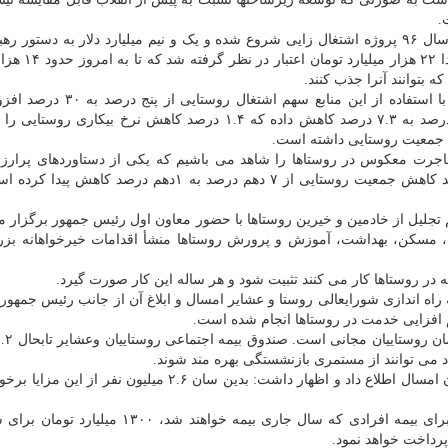
.
وی در ادامه اظهار داشت: در زمینه اشتغال روستاییان از سال ۹۶ پروژه اشتغال زایی شروع شده و یک و نیم میلیارد دلار به د
انقلاب در اختیار روستاییان قرار گرفت. در این ر
 بتوانند آنرا جذب کنند.
معاون توسعه روستایی مناطق محروم با اشاره به اینکه با استفاده از این مناب
اضافه کرد: این تسهیلات نرخ بیکاری روستایی را از ۸.۷ درصد به ۷.۳ درصد کاهش داده که ۱.۴ درصد کاهش نرخ بیک
ت جمعیت روستایی داشته است.
آخر سال ۹۸ تثبیت جمعیت و مهاجرت معکوس در روستاها را شاهد می باشیم که یکی از دستاوردهای پر
جمهوری اسلامی ایران در این دهه به حساب می آید. روند کاهش جمعیت روستایی از ۷ دهم درصد به ۱دهم در
م تجلیل از خادمین و خیرین روستاها با حضور معاون اول رئیس جمهور برگزار م
 مسکن، بهداشت، آموزش و پرورش روستاها منشأ اقدامات خیرخواهانه بزر
ه در روستاها کار می کنند تثبیت شود و هر ساله این کار صورت گیرد.
اه اندازی شورایعالی روستا و عشایر امسال و ابلاغ آن از جانب رئیس جمهور
 افزایی خدمت در روستاها انجام شده است.
راد می توانند از مستمری بازنشستگی بهره مند شوند.
امید از بیمه یک میلیون چهارصد هزار نفر دیگر از روستاییان امسال اطلاع داد و اظهار داشت: بدین سان ۲.۶ میلیو
به قول معاون توسعه روستایی و مناطق محروم کشور، برای بیمه افرادی که سال جاری بیمه خواهند 
پرداخت خواهد نمود.