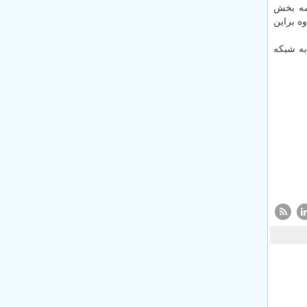
سه بخش
ت ۱۰۰ درصدی تکمیل کند. علاوه براین
دولت تکمیل می شود. ۸۸ درصد روستاها به شبکه