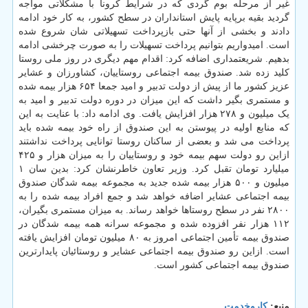
غیر از مرحله بوم گردی که در شرایط کرونا با مشکلاتی مواجه
گردید بقیه برپایه پایش استانداران در سطح کشور، به کار خود ادامه
دادند و بخشی از آنها حتی بازپرداخت تسهیلاتی شان شروع شده
است. امیدواریم بتوانیم پرداخت تسهیلات را به صورت چرخشی ادامه
بدهیم. شریعتمداری اضافه کرد: اقدام مهم دیگری در روز ملی روستا
کلید زده شد. صندوق بیمه اجتماعی روستاییان، کشاورزان و عشایر
عزیز کشور ما از پیش از دولت تدبیر و امید جمعا ۶۵۴ هزار بیمه شده
و مستمری بگیر داشت که این میزان در دوره دولت تدبیر و امید به
یک میلیون و ۲۷۸ هزار افزایش یافت. وی ادامه داد: با عنایت به این
که منابع اولیه در پیوستن به این صندوق از راه خود بیمه شده باید
پرداخت می شد و بعضی از ساکنان روستا توانایی پرداخت نداشتند
ازاین رو دولت سهم بیمه خود و روستاییان را به میزان هزار و ۴۲۵
میلیارد تومان تقبل کرد. وزیر تعاون خاطرنشان کرد: بدین سان ۱
میلیون و ۵۰۰ هزار بیمه شده جدید به مجموعه بیمه شدگان صندوق
بیمه اجتماعی عشایر اضافه خواهد شد و جمع افراد بیمه شده را به
۲۸۰۰ نفر در سطح روستاها خواهد رساند. به میزان مستمری بگیران،
۱۱۲ هزار نفر افزوده شده و مجموعه سرانه همه بیمه شدگان در
صندوق بیمه تأمین اجتماعی امروز به ۸۰ میلیون تومان افزایش یافته
است. ازاین رو صندوق بیمه اجتماعی عشایر و روستائیان پایدارترین
صندوق بیمه اجتماعی کشور است.
منبع:
كاروخدمت