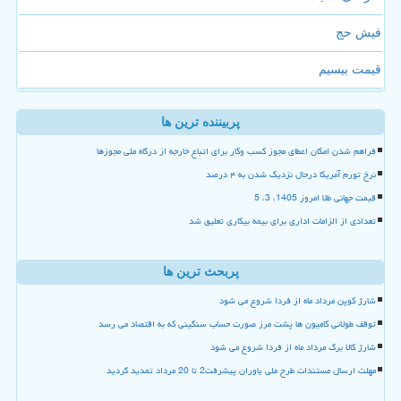
فیش حج
قیمت بیسیم
پربیننده ترین ها
فراهم شدن امکان اعطای مجوز کسب وکار برای اتباع خارجه از درگاه ملی مجوزها
نرخ تورم آمریکا درحال نزدیک شدن به ۴ درصد
قیمت جهانی طلا امروز 1405، 3، 5
تعدادی از الزامات اداری برای بیمه بیکاری تعلیق شد
پربحث ترین ها
شارژ کوپن مرداد ماه از فردا شروع می شود
توقف طولانی کامیون ها پشت مرز صورت حساب سنگینی که به اقتصاد می رسد
شارژ کالا برگ مرداد ماه از فردا شروع می شود
مهلت ارسال مستندات طرح ملی یاوران پیشرفت2 تا 20 مرداد تمدید گردید