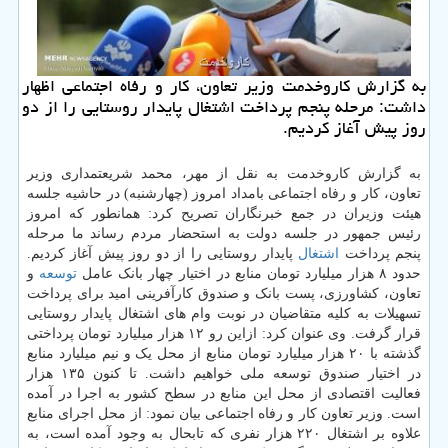
به گزارش كاروخدمت وزیر تعاون، كار و رفاه اجتماعی اظهار
داشت: مرحله پنجم پرداخت اشتغال پایدار روستایی را از دو
روز پیش آغاز كردیم.
به گزارش کاروخدمت به نقل از مهر، محمد شریعتمداری وزیر
تعاون، کار و رفاه اجتماعی بامداد امروز (چهارشنبه) در حاشیه جلسه
هیئت وزیران در جمع خبرنگاران تصریح کرد: همانطور که امروز
رئیس جمهور در جلسه دولت به استحضار مردم رساند ما مرحله
پنجم پرداخت
اشتغال
پایدار روستایی را از دو روز پیش آغاز کردیم.
حدود ۸ هزار میلیارد تومان منابع در اختیار چهار بانک عامل
توسعه
و
تعاون، کشاورزی، پست بانک و صندوق کارآفرینی امید برای پرداخت
تسهیلات به کلیه متقاضیان در نوبت وام های اشتغال پایدار روستایی
قرار گرفت. وی عنوان کرد: ازاین رو ۱۲ هزار میلیارد تومان پرداختی
گذشته با ۲۰ هزار میلیارد تومان منابع از محل یک و نیم میلیارد منابع
در اختیار صندوق توسعه ملی خواهیم داشت. تا کنون ۱۳۵ هزار
فعالیت اقتصادی از محل این منابع در سطح کشور به اجرا در آمده
است. وزیر تعاون کار و رفاه اجتماعی بیان نمود: از محل اجرای منابع
علاوه بر اشتغال ۲۲۰ هزار نفری که تابحال به وجود آمده است، به