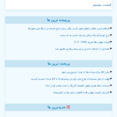
قیمت بیسیم
پربیننده ترین ها
فراهم شدن امکان اعطای مجوز کسب وکار برای اتباع خارجه از درگاه ملی مجوزها
نرخ تورم آمریکا درحال نزدیک شدن به ۴ درصد
قیمت جهانی طلا امروز 1405، 3، 5
تعدادی از الزامات اداری برای بیمه بیکاری تعلیق شد
پربحث ترین ها
شارژ کالا برگ مرداد ماه از فردا شروع می شود
مهلت ارسال مستندات طرح ملی یاوران پیشرفت2 تا 20 مرداد تمدید گردید
انسداد تنگه هرمز چطور اقتصاد آمریکا را تحت فشار قرار داد؟
افزایش قیمت جهانی طلا با کاهش تنش ها در خاورمیانه
جدیدترین ها