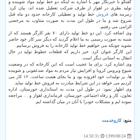
گفتگو با خبرنگار مهر با اشاره به اینکه دو خط تولید مواد شوینده و
تولید بطری در اهواز از طرف شرکت تعطیل شده اند، بیان کرد:
زمزمه های
فروش
خط تولید و تعطیلی کارخانه حدود دو ماه قبل
شروع شد و ما در طول این مدت به صورت متناوب به مرخصی
الزامی می رفتیم.
وی اضافه کرد: این دو خط تولید دارای ۷۰ نفر کارگر هستند که از
شنبه به صورت رسمی به ما اعلام گردید که دیگر سر کار خود حاضر
نشوید چونکه می خواهیم خط تولید کارخانه را به فروش برسانیم.
این کارگر عنوان کرد: خبر داریم که قطعات خطوط تولید در حال
انتقال به استانی دیگر است.
وی اشاره کرد: برای ما عجیب است که این کارخانه که در وضعیت
شیوع ویروس کرونا و افزایش نیاز مردم به مواد ضدعفونی و شوینده
ها، بر تولیدات خود افزوده بود و ما بجای هشت ساعت، ۱۲ کار می
کردیم می خواهد در این شرایط مبادرت به فروش خط تولید نماید.
وی اظهار نمود: در طول این مدت به استانداری خوزستان، اداره
تعاون، کار و رفاه اجتماعی خوزستان، فرمانداری اهواز و … مراجعه
نموده ایم و مشکلات خودرا با آنان در میان گذاشته ایم.
منبع:
كاروخدمت
1399/08/24
14:50:31