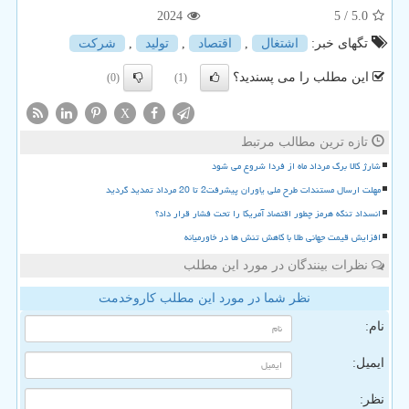
2024
/ 5
5.0
تگهای خبر:
اشتغال
,
اقتصاد
,
تولید
,
شركت
این مطلب را می پسندید؟
(0)
(1)
X
تازه ترین مطالب مرتبط
شارژ کالا برگ مرداد ماه از فردا شروع می شود
مهلت ارسال مستندات طرح ملی یاوران پیشرفت2 تا 20 مرداد تمدید گردید
انسداد تنگه هرمز چطور اقتصاد آمریکا را تحت فشار قرار داد؟
افزایش قیمت جهانی طلا با کاهش تنش ها در خاورمیانه
نظرات بینندگان در مورد این مطلب
نظر شما در مورد این مطلب کاروخدمت
نام:
ایمیل:
نظر: