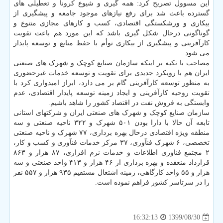
این مسوول تصریح کرد: همه گیری و شیوع کرونا و تعطیلی های
گسترده باعث شد برای رفع نیازهای موجود جامعه و پیشگیری از
بیکاری و ورشکستگی اقتصادی، کسب و کارهای مجازی متنوع و
گوناگونی درحال شکل گیری باشد که این مورد هم باعث تقویت
کارآفرینی و پیشگیری از بیکاری توأم با حفظ منابع و توسعه پایدار
می شود.
مصاحب با تکیه بر اینکه سازمان صنایع کوچک و شهرک های صنعتی
ایران هم با رویکرد جدیدی برای تقویت و توسعه خدمات غیرحضوری
به منظور توسعه کارآفرینی گام بر می دارد، ابراز امیدواری کرد با
تقویت روحیه کارآفرینی و ایجاد زمینه توسعه پایدار اقتصادی، عدم
وابستگی به فروش نفت در اقتصاد کشور را شاهد باشیم.
سازمان صنایع کوچک و شهرک های صنعتی ایران و شرکتهای استانی
تابعه آن حالا با دارا بودن ۵۰۱ شهرک و ۳۲۲ ناحیه صنعتی و سه
منطقه ویژه اقتصادی درحال بهره برداری، ۷۷ شهرک و ناحیه صنعتی
تخصصی، ۶ شهرک فنآوری، ۳۷ مرکز خدمات فنآوری و کسب و کار،
۲ مجتمع فناوری اطلاعات و خدمات نرم افزاری، ۸۷ هزار و ۸۶۳
قرارداد منعقده و بهره برداری از ۴۶ هزار و ۴۱۳ واحد صنعتی و سه
هزار و ۵۵ واحد کارگاهی، زمینه اشتغال مستقیم ۹۳۵ هزار و ۵۵۷ نفر
را در سرتاسر کشور فراهم نموده است.
1399/08/30
16:32:13