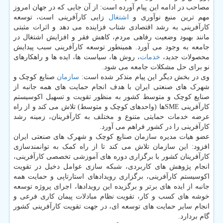
مصاحب در ادامه این پیام آورده است: از آن جایی که در جهان امروز
مهم ترین منبع نوآوری و
اشتغال
زایی کارآفرینی است، توسعه
کارآفرینی به رشد اقتصادی شتاب فزاینده می دهد و اثرات مثبتی
مانند بهبود وضعیت رفاهی مردم، کاهش فقر و افزایش اشتغال در
جامعه به وجود می آورد. همینطور توسعه کارآفرینی سبب پیدایش
محصولات جدید،
خدمات
، روش ها، سیاست ها، ایده ها و راهکارهای
نو برای حل مشکلات جامعه می شود.
وی در بخش دیگر این پیام متذکر شده است:
سازمان
صنایع کوچک و
شهرک های صنعتی ایران با هدف انجام حمایت های همه جانبه از
صنایع کوچک و متوسط کشور به منظور تقویت و تسهیل اکوسیستم
کارآفرینی SMEها (واحدهای کوچک و متوسط) تلاش می کند و از راه
عرضه خدمات حمایتی متنوع و مختلف به کارآفرینان، زمینه رشد
کارآفرینی را در کشور فراهم می آورد.
عضو هیات مدیره سازمان صنایع کوچک و شهرک های صنعتی ایران
افزود: این سازمان تلاش می کند تا از راه کمک به توانمندسازی
کارآفرینان کشور با برگزاری دوره های آموزشی تخصصی کارآفرینی،
انجام پژوهش های کاربردی، شبکه سازی عوامل دخیل در تقویت
اکوسیستم کارآفرینی، برگزاری رویدادهای استارتاپی و حمایت همه
جانبه از ایده های برتر و برگزیده این رویدادها، اجرای پروژه توسعه
خوشه های کسب و کار، تقویت نظام مبادلات پیمان کاری فرعی و
انجام سایر حمایت های توسعه ای، در جهت تقویت کارآفرینی کشور
گام بردارد.