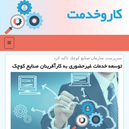
كاروخدمت
منو
سرپرست سازمان صنایع كوچك تاكید كرد:
توسعه خدمات غیرحضوری به كارآفرینان صنایع كوچك