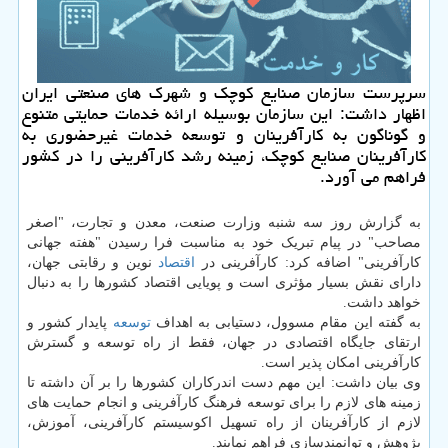
سرپرست سازمان صنایع كوچك و شهرك های صنعتی ایران
اظهار داشت: این سازمان بوسیله ارائه خدمات حمایتی متنوع
و گوناگون به كارآفرینان و توسعه خدمات غیرحضوری به
كارآفرینان صنایع كوچك، زمینه رشد كارآفرینی را در كشور
فراهم می آورد.
به گزارش روز سه شنبه وزارت صنعت، معدن و تجارت، "اصغر
مصاحب" در پیام تبریک خود به مناسبت فرا رسیدن "هفته جهانی
کارآفرینی" اضافه کرد: کارآفرینی در
اقتصاد
نوین و رقابتی جهان،
دارای نقش بسیار مؤثری است و پویایی اقتصاد کشورها را به دنبال
خواهد داشت.
به گفته این مقام مسوول، دستیابی به اهداف
توسعه
پایدار کشور و
ارتقای جایگاه اقتصادی در جهان، فقط از راه توسعه و گسترش
کارآفرینی امکان پذیر است.
وی بیان داشت: این مهم دست اندرکاران کشورها را بر آن داشته تا
زمینه های لازم را برای توسعه فرهنگ کارآفرینی و انجام حمایت های
لازم از کارآفرینان از راه تسهیل اکوسیستم کارآفرینی، آموزش،
پژوهش و توانمندسازی فراهم نمایند.