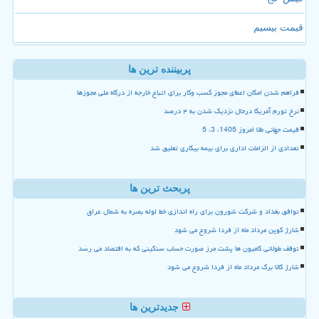
قیمت بیسیم
پربیننده ترین ها
فراهم شدن امکان اعطای مجوز کسب وکار برای اتباع خارجه از درگاه ملی مجوزها
نرخ تورم آمریکا درحال نزدیک شدن به ۴ درصد
قیمت جهانی طلا امروز 1405، 3، 5
تعدادی از الزامات اداری برای بیمه بیکاری تعلیق شد
پربحث ترین ها
توافق بغداد و شرکت شورون برای راه اندازی خط لوله بصره به شمال عراق
شارژ کوپن مرداد ماه از فردا شروع می شود
توقف طولانی کامیون ها پشت مرز صورت حساب سنگینی که به اقتصاد می رسد
شارژ کالا برگ مرداد ماه از فردا شروع می شود
جدیدترین ها