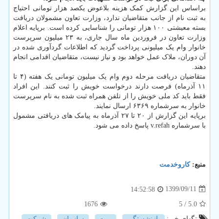
براساس این گزارش کمک هزینه بلاعوض یکصد هزار تومانی احتیاج
به ثبت نام از جانب متقاضیان ندارد، وزارت تعاون مشمولان دریافت
بسته معیشتی ۱۰۰ هزار تومانی را شناسایی کرده است. برپایه اعلام
وزارت تعاون در فروردین ماه سال جاری، به ۲۳ میلیون سرپرست
خانوار وام یک میلیونی پرداخت گردید که اطلاعات گردآوری شده در
آن دوران، ملاک عمل خواهد بود و نیاز نیست، متقاضیان اقدامی انجام
دهند.
متقاضیان دریافت مرحله دوم وام یک میلیون تومانی یک هفته (۴ تا
۱۱ آذرماه) فرصت دارند درخواست خویش را ثبت کنند. این افراد
فقط باید کد ملی خویش را از تلفن همراه ثبت شده به نام سرپرست
خانوار به سرشماره ۶۳۶۹ ارسال نمایند.
برپایه این گزارش از ۲۰ تا ۲۷ آذرماه به پیامک های دریافتی مشمول
با سرشماره v.refah پاسخ داده می شود.
منبع:
كاروخدمت
1399/09/11
14:52:58
1676
/ 5
5.0
تگهای خبر:
بازنشستگی
,
بیمه
,
سازمان
,
شركت