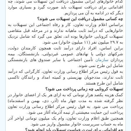
کدام خانوارهای ایرانی مشمول دریافت این تسهیلات می شوند، چه
اقداماتی برای دریافت تسهیلات باید صورت گیرد و بسیاری موارد
دیگر که در ادامه به آن می پردازیم.
چه کسانی مشمول دریافت این تسهیلات می شوند؟
براساس اعلام وزارت تعاون، کار و رفاه اجتماعی این تسهیلات به
خانوارهایی که درآمد ثابت ماهیانه ندارند و در مرحله قبل متقاضی
تسهیلات کرونایی خانوارها بوده اند، تعلق می گیرد که شامل نزدیک
به ۲۹.۷ میلیون نفر (۱۱ میلیون خانوار) می شود.
براین اساس، افراد دارای درآمد ثابت همچون کارمندان دولت،
شرکتهای دولتی یا نهادهای عمومی غیردولتی، بازنشستگان، بیمه
پردازان
سازمان
تأمین اجتماعی یا سایر صندوق های بازنشستگی
شامل این طرح نمی شوند.
به قول رئیس مرکز اطلاع رسانی وزارت تعاون، کارگرانی که درآمد
ثابت ندارند، مددجویان بهزیستی و کمیته امداد و رانندگان تاکسی
شامل این طرح هستند.
تسهیلات کرونایی چه زمانی پرداخت می شود؟
کمک هزینه یکصد هزار تومانی که به ازای هر یک از اعضای خانوار در
نظر گرفته شده به مدت چهار ماه (آذر، دی، بهمن و اسفندماه)
پرداخت می شود. به قول رئیس مرکز اطلاع رسانی وزارت تعاون
پرداخت این حمایت معیشتی از نیمه آذرماه آغاز می شود.
همچنین طبق اعلام وزارت تعاون، وام یک میلیون تومانی اواخر آذر
ماه به حساب سرپرست خانوار مشمول واریز می شود.
چه اقداماتی برای ثبت درخواست تسهیلات باید انجام شود؟