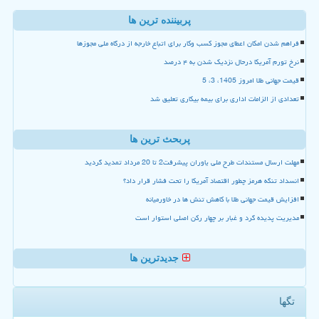
پربیننده ترین ها
فراهم شدن امکان اعطای مجوز کسب وکار برای اتباع خارجه از درگاه ملی مجوزها
نرخ تورم آمریکا درحال نزدیک شدن به ۴ درصد
قیمت جهانی طلا امروز 1405، 3، 5
تعدادی از الزامات اداری برای بیمه بیکاری تعلیق شد
پربحث ترین ها
مهلت ارسال مستندات طرح ملی یاوران پیشرفت2 تا 20 مرداد تمدید گردید
انسداد تنگه هرمز چطور اقتصاد آمریکا را تحت فشار قرار داد؟
افزایش قیمت جهانی طلا با کاهش تنش ها در خاورمیانه
مدیریت پدیده گرد و غبار بر چهار رکن اصلی استوار است
جدیدترین ها
تگها