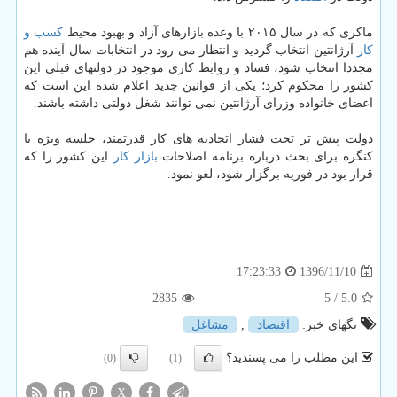
ماكری كه در سال ۲۰۱۵ با وعده بازارهای آزاد و بهبود محیط
كسب و
كار
آرژانتین انتخاب گردید و انتظار می رود در انتخابات سال آینده هم
مجددا انتخاب شود، فساد و روابط كاری موجود در دولتهای قبلی این
كشور را محكوم كرد؛ یكی از قوانین جدید اعلام شده این است كه
اعضای خانواده وزرای آرژانتین نمی توانند شغل دولتی داشته باشند.
دولت پیش تر تحت فشار اتحادیه های كار قدرتمند، جلسه ویژه با
كنگره برای بحث درباره برنامه اصلاحات
بازار كار
این كشور را كه
قرار بود در فوریه برگزار شود، لغو نمود.
1396/11/10
17:23:33
2835
/ 5
5.0
تگهای خبر:
اقتصاد
,
مشاغل
این مطلب را می پسندید؟
(0)
(1)
X