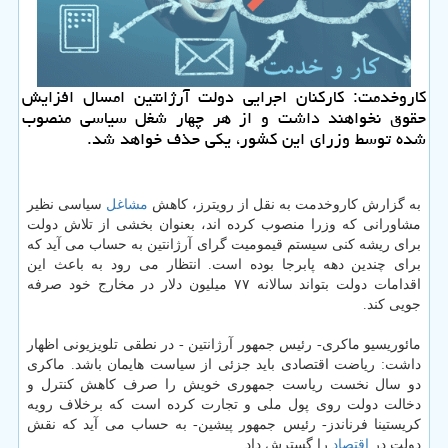
كاروخدمت: كاركنان اجرایی دولت آرژانتین امسال افزایش
حقوق نخواهند داشت و از هر چهار شغل سیاسی منصوب
شده توسط وزرای این كشور، یكی حذف خواهد شد.
به گزارش كاروخدمت به نقل از رویترز، كاهش
مشاغل
سیاسی نظیر
مشاورانی كه وزرا منصوب كرده اند، بعنوان بخشی از تلاش دولت
برای ریشه كنی سیستم قیمومیت گرای آرژانتین به حساب می آید كه
برای چندین دهه پابرجا بوده است. انتظار می رود به باعث این
اقدامات دولت بتواند سالانه ۷۷ میلیون دلار در مخارج خود صرفه
جویی كند.
مائوریسیو ماكری- رئیس جمهور آرژانتین - در نطقی تلویزیونی اظهار
داشت: ریاضت اقتصادی باید جزئی از سیاست هایمان باشد. ماكری
دو سال نخست ریاست جمهوری خویش را صرف كاهش كنترل و
دخالت دولت روی پول ملی و تجارت كرده است كه برخلاف رویه
كریستینا فرناندز- رئیس جمهور پیشین- به حساب می آید كه نقش
دولت در
اقتصاد
را گسترش داد.