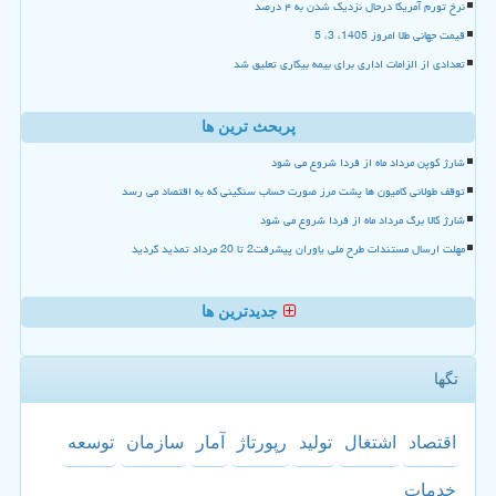
نرخ تورم آمریکا درحال نزدیک شدن به ۴ درصد
قیمت جهانی طلا امروز 1405، 3، 5
تعدادی از الزامات اداری برای بیمه بیکاری تعلیق شد
پربحث ترین ها
شارژ کوپن مرداد ماه از فردا شروع می شود
توقف طولانی کامیون ها پشت مرز صورت حساب سنگینی که به اقتصاد می رسد
شارژ کالا برگ مرداد ماه از فردا شروع می شود
مهلت ارسال مستندات طرح ملی یاوران پیشرفت2 تا 20 مرداد تمدید گردید
جدیدترین ها
تگها
اقتصاد
اشتغال
تولید
رپورتاژ
آمار
سازمان
توسعه
خدمات