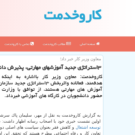
كاروخدمت
صفحه اصلی
مطالب كاروخدمت
تماس با كاروخدمت
معاون وزیر كار خبر داد؛
۳استراتژی جدید آموزشهای مهارتی، پذیرش دانشجویان دركارگاههای آموزشی
كاروخدمت: معاون وزیر كار بااشاره به اینكه 
هدفمند، فعالانه واثربخش ۳استراتژی جدی
آموزش های مهارتی هستند، از توافق با وزارت ع
حضور دانشجویان در كارگاه های آموزشی خبرداد.
به گزارش كاروخدمت به نقل از مهر، سلیمان پاك سرش
اولین نشست خبری خود با اصحاب رسانه اظهار داشت: 
توسعه
اشتغال
و كاهش فقر بعنوان سیاست های اصلی دول
تعاون كار و رفاه اجتماعی مطرح هستند كه تحقق این اه