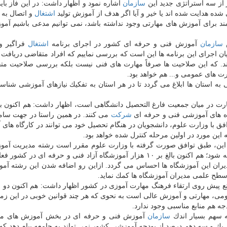
از سه استراتژی جدید این
سازمان
اشاره نمود و اظهار داشت: در این فاز باید
ده هدایت شده اند یا خیر و آیا اگر هدف از آموزش تولید
اشتغال
و اتصال به
مند برای آموزش های مهارتی وجود نداشته باشد، نمی توانیم مدعی باشیم آم
ش
سازمان
آموزش فنی و حرفه ای كشور در اجرای برنامه
اشتغال
فراگیر 
ن اجرای این برنامه ها این است كه بررسی نماییم كه افراد متقاضی دریافت 
ند. كه این صلاحیت ها صرفاً مهارت های فنی نیست بلكه بررسی صلاحیت مت
رت های عمومی و... هم خواهد بود.
به استان ها ابلاغ می گردد تا در هر استان به تفكیك نیازهای آموزشی شناسا
مهارت در میان جمعیت فارغ التحصیل دانشگاهی است، اظهار داشت: هم اكنون 
گاه های آموزشی فنی و حرفه ای
شركت
می كنند. در همین راستا در جهت سام
فق با وزارت علوم، دانشجویان در هنگام تحصیل خود می توانند در كارگاه های
ه این مورد در اولین مرحله كنترل شده خواهد بود.
ه بر این، طبق توافق صورت گرفته با وزارت علوم مقرر است رشته مدیریت آم
فنی و حرفه ای به مجموعه رشته های آموزش عالی اضافه شود؛ هم اكنون بالغ بر ۱۰ هزار آموزشگاه آزاد فنی و حرفه ای
دیران این آموزشگاه ها احساس می گردد. ازاین رو اضافه شدن این رشته آم
سطح علمی مدیران آموزشگاه ها كمك نماید.
 پیش روی ارتقاء فرهنگ مهارت آموزی در كشور اظهار داشت: هم اكنون دو م
، مهارتی و آموزش عالی است به نحوی كه هر چند قوانین خوبی در این زمی
جه هم منابع مناسبی وجود ندارد.
 سهم بسیار اندك
سازمان
آموزش فنی و حرفه ای در بخش آموزش های مها
 یك و سه دهم درصد از بودجه آموزشی كشور نمی تواند به جامعه پیام دهد ك