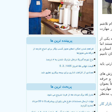
م تلاشم
 مهارت
 یكی از
پربیننده ترین ها
تند اما
فراهم شدن امکان اعطای مجوز کسب وکار برای اتباع خارجه از
استان و
درگاه ملی مجوزها
 به ۳۱ استان تامیم
نرخ تورم آمریکا درحال نزدیک شدن به ۴ درصد
تی باید
قیمت جهانی طلا امروز 1405، 3، 5
تعدادی از الزامات اداری برای بیمه بیکاری تعلیق شد
وزش های
 و حرفه
 بعنوان
پربحث ترین ها
مهارتی،
ی مدنظر
شارژ کالا برگ مرداد ماه از فردا شروع می شود
مهلت ارسال مستندات طرح ملی یاوران پیشرفت2 تا 20 مرداد
بازار كار
تمدید گردید
انسداد تنگه هرمز چطور اقتصاد آمریکا را تحت فشار قرار داد؟