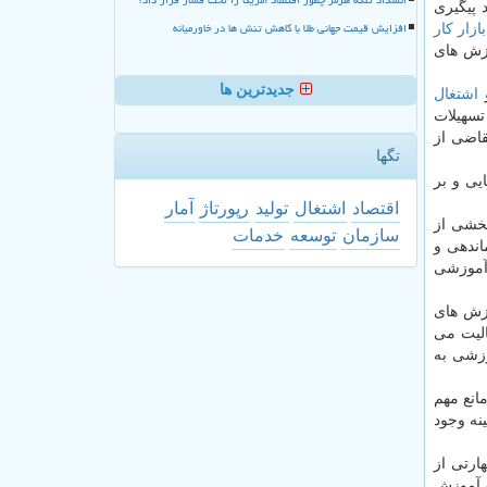
 پیگیری
افزایش قیمت جهانی طلا با کاهش تنش ها در خاورمیانه
بازار كار
وزش های
جدیدترین ها
و
اشتغال
تسهیلات
قاضی از
تگها
یی و بر
اقتصاد
اشتغال
تولید
رپورتاژ
آمار
بخشی از
سازمان
توسعه
خدمات
اندهی و
 آموزشی
وزش های
 در كشور فعالیت می
وزشی به
انع مهم
نه وجود
رتی از
ه آموزش