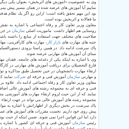
وی به خصوصیت «آموزش های اثربخش» بعنوان یكی دیگر 
نماییم آیا آموزش های عرضه شده در همان مسیر پیش بینی ش
بود این مهم تحقق یافته است؛ ازاین رو اگر یك نظام هدف
ما فعالانه و اثربخش بوده است.
معاون وزیر تعاون كار و رفاه اجتماعی با اشاره به نق
روستایی هم اظهار داشت: ماموریت اصلی
سازمان
در جریا
صلاحیت های مختلف جهت استفاده از منابع را داشته باش
جنبه های مهارت های
بازار كار
، مهارت های كارآفرینی، مها
پاك سرشت ادامه داد: در همین راستا بزودی دستورالعملی 
مبنای آن آموزش های مهارتی عرضه شوند.
وی با اشاره به اینكه یكی از دغدغه های جامعه، فقدان 
فارغ التحصیلان برای دریافت آموزش های مهارتی در كار
ارتقاء مهارت دانشجویان در حین تحصیل طبق مذاكره و توا
و مهارتی
سازمان
آموزش فنی و حرفه ای
شركت
نمایند ك
معاون وزیر تعاون كار و رفاه اجتماعی ادامه داد: علاو
نمایند كه از این حیث لزوم ارتقاء مهارت های آموزشی م
مجموعه رشته های آموزش عالی می تواند در جهت ارتقاء 
پاك سرشت در بخش دیگری از اظهاراتش با اشاره به موانع
پیش روی خود داریم. نخست مقررات های آموزش های عمومی
دارد اما این قوانین اجرا نمی شوند. ضمن اینكه از حیث بود
رئیس
سازمان
آموزش فنی و حرفه ای كشور با اشاره به
بودجه كشور اظهار داشت: اساساً
سازمان
با برخورداری از