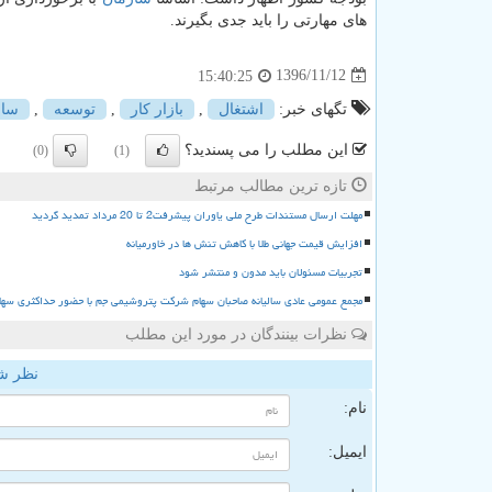
های مهارتی را باید جدی بگیرند.
1396/11/12
15:40:25
تگهای خبر:
اشتغال
,
بازار كار
,
توسعه
,
ساز
این مطلب را می پسندید؟
(0)
(1)
تازه ترین مطالب مرتبط
مهلت ارسال مستندات طرح ملی یاوران پیشرفت2 تا 20 مرداد تمدید گردید
افزایش قیمت جهانی طلا با کاهش تنش ها در خاورمیانه
تجربیات مسئولان باید مدون و منتشر شود
مجمع عمومی عادی سالیانه صاحبان سهام شرکت پتروشیمی جم با حضور حداکثری سها
نظرات بینندگان در مورد این مطلب
نظر ش
نام:
ایمیل: