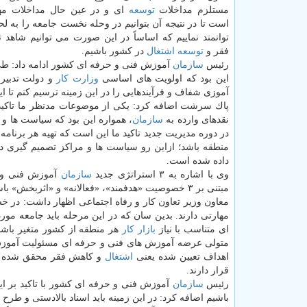
مستلزم مداخلات
توسعه
ای و در عین حال مداخلات مه
است تا در نتیجه آن بتوانیم در وحله نخست جامعه را به ل
توانمند نماییم كه اساساً در این صورت می توانیم شاهد
فقر و
توسعه
اشتغال
در كشور باشیم.
رئیس
سازمان
آموزش فنی و حرفه ای كشور ادامه داد: طی ۳ ماه گذشته از مسئولیت ری
این بود كه اولویت های اساسی
وزارت كار
و دولت تدبیر
آموزی شفاف و فرآیندهایی را در این زمینه ترسیم كنم تا ا
پاك سرشت اضافه كرد: یكی از موضوعات مدنظر ما تاكید 
نقدهای وارده به
سازمان
، همواره این بود كه سیاست ها و
در دوره مدیریت جدید تاكید ما این است كه تهیه هر برنام
منطقه باشد؛ ازاین رو سیاست ها و مراكز تصمیم گیری د
داده شده است.
وی با اشاره به ۳ استراتژی جدید
سازمان
آموزش فنی و ح
مبتنی بر ۳ خصوصیت «هدفمند»، «فعالانه» و «اثربخش» باشد.
معاون وزیر تعاون كار و رفاه اجتماعی اظهار داشت: در
مهارتی دارند. بدین سان كه در این مرحله باید جامعه مورد
ای متناسب با نیاز
بازار كار
هر منطقه از كشور متغیر باشد
متولی عرضه آموزش های فنی و حرفه ای مسئولیت آموزش را
اهداف تعیین شده یعنی
اشتغال
و كاهش فقر محقق شده اس
قرار دارند.
رئیس
سازمان
آموزش فنی و حرفه ای كشور با تاكید بر این
باشیم اضافه كرد: در این زمینه باید اسناد بالادستی و طرح