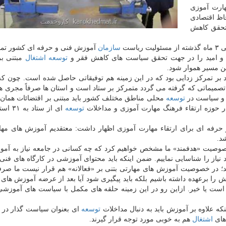
ارت آموزی
حاظ اقتصادی
 تحقق كاهش
است
سازمان
آموزش فنی و حرفه ای كشور تما
 و امید را در جهت تحقق سیاست های كاهش فقر و
توسعه
اشتغال
مبتنی بر
ین مسیر هموار شود.
بر تمركز زدایی بود كه در این زمینه هم توفیقاتی حاصل شده است. چون كه
 تصمیماتی كه گرفته می گردد متمركز بر ستاد است و استان ها صرفاً مجری هس
ه و سیاست در
توسعه
محلی مناطق مختلف كشور باید مبتنی بر اقتضائات همان 
ر حوزه ارتقاء فرهنگ مهارت آموزی و مداخلات
توسعه
ای از ستاد
رفه ای برای ارتقاء مهارت آموزی اظهار داشت: معتقدیم آموزش های مهار
 خصوصیت «هدفمند» ما مشخص خواهیم كرد كه چه كسانی در جامعه نیاز به آم
 نیاز را شناسایی نماییم. ضمن اینكه باید محتوای آموزشی در كارگاه های فنی
؛ در خصوصیت آموزش های مهارتی بتنی بر «فعالانه» هم قرار نیست ما صرفاً
 برعهده داشته باشیم بلكه باید پیگیری شود آیا بعد از عرضه آموزش های 
ت یا خیر. ازاین رو در این زمینه حلقه های مكمل با سیاست های آموزش
كه علاوه بر آموزش باید به دنبال مداخلات
توسعه
ای بعنوان سیاست گذار در
 های
اشتغال
هم به خوبی مورد توجه قرار گیرند.