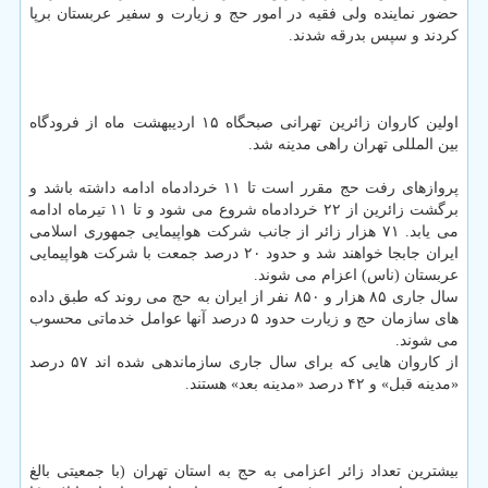
حضور نماینده ولی فقیه در امور حج و زیارت و سفیر عربستان برپا
کردند و سپس بدرقه شدند.
اولین کاروان زائرین تهرانی صبحگاه ۱۵ اردیبهشت ماه از فرودگاه
بین المللی تهران راهی مدینه شد.
پروازهای رفت حج مقرر است تا ۱۱ خردادماه ادامه داشته باشد و
برگشت زائرین از ۲۲ خردادماه شروع می شود و تا ۱۱ تیرماه ادامه
می یابد. ۷۱ هزار زائر از جانب شرکت هواپیمایی جمهوری اسلامی
ایران جابجا خواهند شد و حدود ۲۰ درصد جمعت با شرکت هواپیمایی
عربستان (ناس) اعزام می شوند.
سال جاری ۸۵ هزار و ۸۵۰ نفر از ایران به حج می روند که طبق داده
های سازمان حج و زیارت حدود ۵ درصد آنها عوامل خدماتی محسوب
می شوند.
از کاروان هایی که برای سال جاری سازماندهی شده اند ۵۷ درصد
«مدینه قبل» و ۴۲ درصد «مدینه بعد» هستند.
بیشترین تعداد زائر اعزامی به حج به استان تهران (با جمعیتی بالغ