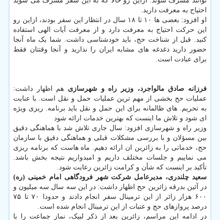
توانند مشرف شوند. ازاین رو حالا که به این سفر مشرف می شوید
احتیاج به معرفت دارید.
او افزود: بعضی ها ۱۰ تا ۱۸ سال در انتظار این سفر بودند، ازاین رو
این حرکت احتیاج به معرفت دارد و از معرفت آیات الهی استفاده
کنید. قبل از شناخت حج، باید خودشناسی داشت. شما یک ماه آنجا
حضور دارید دغدغه های مشابه ایران را ندارید و آنجا وقتتان فقط
برای عبادت است.
فرزانه صادق مالواجرد، وزیر راه و شهرسازی
هم اظهار داشت:
عملیات حج بخشی از مهم ترین عملیات حمل و نقل است. با عنایت
به تحریم. های ظالمانه برای این حمل و نقل باید برنامه. ریزی ویژه
ای شود و تلاش ما اینست که بهترین خدمات ارائه شود
وزیر راه و شهرسازی افزود: سال جاری تلاش شد با هماهنگی دقیق
بین مسؤلان و با بررسی مشکلات قبلی و هماهنگی دقیق با سازمان
حج، خدماتی را به زائرین ان ارائه دهیم. ماه هاست که برنامه ریزی
می نماییم و جلسات مختلف داریم و امیدواریم نتیجه بخش باشد.
تأکید بر اینست که شأن و کرامت زائرین رعایت شود.
سعید چلندری، مدیرعامل شرکت شهر فرودگاهی امام خمینی (ره)
در آئین بدرقه زائرین حج اظهار داشت: در این سه سال سه میلیون و
۶۰۰ هزار زائر از این ترمینال سفر انجام دادند و حدودا ۷۰ تا ۷۵
درصد پروازهای حج و عتبات از این ترمینال انجام شده است.
در ادامه این مراسم، زائرین بعد از ذکر لبیک، نماز جماعت را با