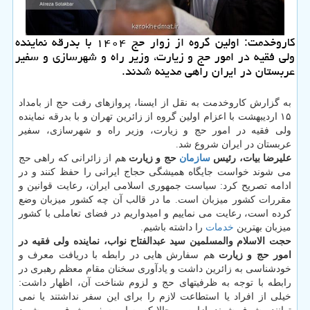
کاروخدمت: اولین گروه از زوار حج ۱۴۰۴ با بدرقه نماینده
ولی فقیه در امور حج و زیارت، وزیر راه و شهرسازی و سفیر
عربستان در ایران راهی مدینه شدند.
به گزارش کاروخدمت به نقل از ایسنا، پروازهای رفت حج از بامداد
۱۵ اردیبهشت با اعزام اولین گروه از زائرین تهران و با بدرقه نماینده
ولی فقیه در امور حج و زیارت، وزیر راه و شهرسازی، سفیر
عربستان در ایران شروع شد.
علیرضا بیات، رئیس
سازمان
حج و زیارت
هم از زائرانی که راهی حج
می شوند خواست جایگاه همیشگی حجاج ایرانی را حفظ کنند و در
ادامه تصریح کرد: سیاست جمهوری اسلامی ایران، رعایت قوانین و
مقررات کشور میزبان است. ما در قالب آن چه کشور میزبان وضع
کرده است، رعایت می نماییم و امیدواریم در فضای تعاملی با کشور
میزبان بهترین
خدمات
را داشته باشیم.
حجت الاسلام والمسلمین سید عبدالفتاح نواب، نماینده ولی فقیه در
امور حج و زیارت
هم سفارش هایی در رابطه با دریافت معرف و
خودشناسی به زائرین داشت و یادآوری سخنان مقام معظم رهبری در
رابطه با توجه به ظرفیتهای حج و لزوم شناخت آن، اظهار داشت:
خیلی از افراد یا استطاعت لازم را برای این سفر نداشتند یا نمی