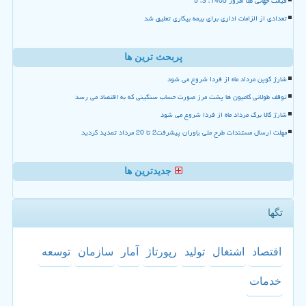
قیمت جهانی طلا امروز 1405، 3، 5
تعدادی از الزامات اداری برای بیمه بیکاری تعلیق شد
پربحث ترین ها
شارژ کوپن مرداد ماه از فردا شروع می شود
توقف طولانی کامیون ها پشت مرز صورت حساب سنگینی که به اقتصاد می رسد
شارژ کالا برگ مرداد ماه از فردا شروع می شود
مهلت ارسال مستندات طرح ملی یاوران پیشرفت2 تا 20 مرداد تمدید گردید
جدیدترین ها
تگها
اقتصاد
اشتغال
تولید
رپورتاژ
آمار
سازمان
توسعه
خدمات