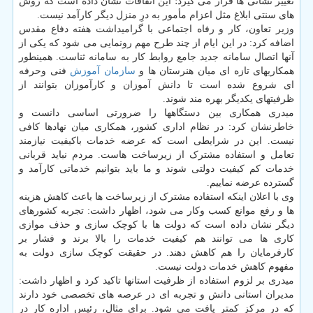
تغییر نشانی ها قرار می گیرد؛ این اتفاقات نشان داده است که روش
های سنتی ابلاغ مثل اعزام مأمور به درِ منزل دیگر کارآمد نیست.
وزیر تعاون، کار و رفاه اجتماعی با گرامیداشت هفته دفاع مقدس
اضافه کرد: در این ایام از چند طرح مهم رونمایی می شود که یکی از
آنها اتصال سامانه جدید جامع روابط کار به سامانه ثناست. همینطور
همکاریهای تازه ای میان هنرستان ها و
سازمان
آموزش
فنی وحرفه
ای شروع شده است تا دانش آموزان و کارآموزان بتوانند از
ظرفیتهای یکدیگر بهره مند شوند.
میدری همکاری بین دستگاهها را ضرورتی اساسی دانست و
خاطرنشان کرد: در نظام اداری کشور، همکاری میان نهادها کافی
نیست. این در شرایطی است که عرضه خدمات باکیفیت نیازمند
تعامل و استفاده مشترک از زیرساخت هاست. مردم نباید قربانی
خدمات کم کیفیت دولتی شوند و ما باید بتوانیم خدماتی کارآمد و
گسترده عرضه نماییم.
وی با اعلان اینکه استفاده مشترک از زیرساخت ها باعث کاهش هزینه
ها و رفع موانع کسب وکار می شود، اظهار داشت: تجربه کشورهای
دیگر نشان داده است که دولت ها با کوچک سازی و حذف موازی
کاری ها می توانند هم کیفیت خدمات را بالا برند و فشار بر
کارفرمایان را هم کاهش دهند. در حقیقت کوچک سازی دولت به
مفهوم کاهش خدمات دولت نیست.
میدری بر لزوم استفاده از ظرفیت استانها تاکید کرد و اظهار داشت:
مدیران استانی دانش و تجربه ای در عرصه های تخصصی خود دارند
که در مرکز کمتر یافت می شود. برای مثال، رئیس اداره کار در