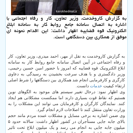
به گزارش کاروخدمت، وزیر تعاون، کار و رفاه اجتماعی با
اشاره به اتصال سامانه جامع روابط کار به سامانه ابلاغ
الکترونیک قوه قضاییه اظهار داشت: این اقدام نمونه ای
موفق از همکاری بین دستگاهی است.
به گزارش کاروخدمت به نقل از مهر، احمد میدری، وزیر تعاون، کار
و رفاه اجتماعی در آیین اتصال سامانه جامع روابط کار به سامانه
ابلاغ الکترونیک قوه قضاییه که امروز با حضور امین حسین رحیمی،
وزیر دادگستری و با هدف سرعت بخشیدن به رسیدگی به دعاوی
کارگری و کارفرمایی انجام شد همکاری بین دستگاهها را شرط اصلی
ارتقاء کیفیت
خدمات
دانست.
وی اظهار نمود: درحال تغییر سیستم های موجود به الگوهای نوین
هستیم که نقاط قوت بسیاری دارند اما ممکنست مشکلاتی هم ایجاد
کنند. نمایندگان کارگران و کارفرمایان می توانند این مشکلات را به
وزارت تعاون منتقل کنند تا اصلاحات لازم انجام گیرد.
وی ضمن اشاره به برخی مسایل و مشکلات عمده مردم مانند حجم
بالای جابه جایی مستأجران در کشور اظهار داشت: سالانه حدود ۵
میلیون جابه جایی به انجام می رسد و یک میلیون ابلاغ تحت تاثیر