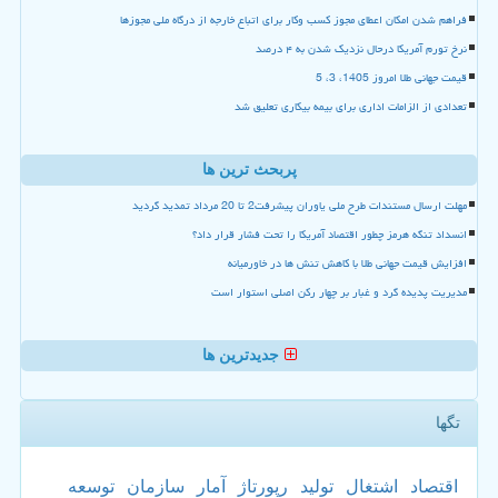
فراهم شدن امکان اعطای مجوز کسب وکار برای اتباع خارجه از درگاه ملی مجوزها
نرخ تورم آمریکا درحال نزدیک شدن به ۴ درصد
قیمت جهانی طلا امروز 1405، 3، 5
تعدادی از الزامات اداری برای بیمه بیکاری تعلیق شد
پربحث ترین ها
مهلت ارسال مستندات طرح ملی یاوران پیشرفت2 تا 20 مرداد تمدید گردید
انسداد تنگه هرمز چطور اقتصاد آمریکا را تحت فشار قرار داد؟
افزایش قیمت جهانی طلا با کاهش تنش ها در خاورمیانه
مدیریت پدیده گرد و غبار بر چهار رکن اصلی استوار است
جدیدترین ها
تگها
اقتصاد
اشتغال
تولید
رپورتاژ
آمار
سازمان
توسعه