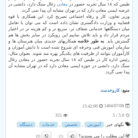
طبس که ۱۸ سال تجربه حضور در
معادن
زغال سنگ دارد، دانشی در
عرصه ایمنی معادن دارد که در تهران مشابه آن پیدا نمی گردد.
وزیر تعاون، کار و رفاه اجتماعی تصریح کرد: این همکاری با قوه
قضاییه و وزارت دادگستری نشان داده است که می توان با تعامل
میان دستگاهها خدماتی شفاف تر، سریع تر و کم هزینه تر در اختیار
مردم قرار داد و باید تلاش نماییم این رویکرد در سایر بخش ها هم
گسترش یابد.
به طور خلاصه
همکاریهای جدیدی میان هنرستان ها و
سازمان آموزش فنی وحرفه ای شروع شده است تا دانش آموزان و
کارآموزان بتوانند از ظرفیت های یکدیگر بهره مند شوند. بعنوان مثال،
رئیس اداره کار در طبس که ۱۸ سال تجربه حضور در معادن زغال
سنگ دارد، دانشی در حوزه ایمنی معادن دارد که در تهران مشابه آن
پیدا نمی گردد.
منبع:
كاروخدمت
1404/07/08
13:42:00
353
/ 5
5.0
تگهای خبر:
آموزش
,
تخصص
,
خدمات
,
دستگاه
این مطلب را می پسندید؟
(0)
(1)