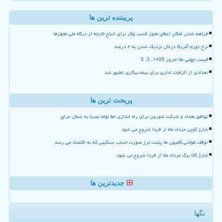
پربیننده ترین ها
فراهم شدن امکان اعطای مجوز کسب وکار برای اتباع خارجه از درگاه ملی مجوزها
نرخ تورم آمریکا درحال نزدیک شدن به ۴ درصد
قیمت جهانی طلا امروز 1405، 3، 5
تعدادی از الزامات اداری برای بیمه بیکاری تعلیق شد
پربحث ترین ها
توافق بغداد و شرکت شورون برای راه اندازی خط لوله بصره به شمال عراق
شارژ کوپن مرداد ماه از فردا شروع می شود
توقف طولانی کامیون ها پشت مرز صورت حساب سنگینی که به اقتصاد می رسد
شارژ کالا برگ مرداد ماه از فردا شروع می شود
جدیدترین ها
تگها