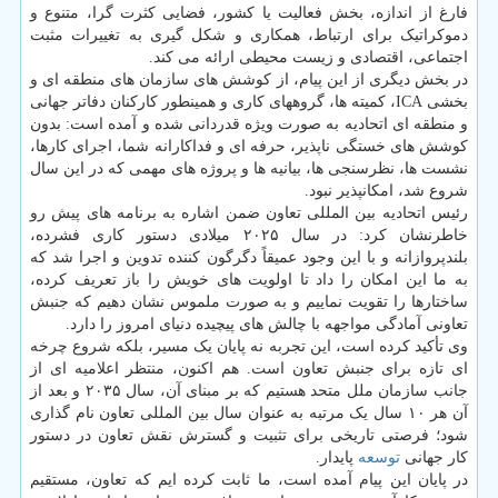
فارغ از اندازه، بخش فعالیت یا کشور، فضایی کثرت گرا، متنوع و
دموکراتیک برای ارتباط، همکاری و شکل گیری به تغییرات مثبت
اجتماعی، اقتصادی و زیست محیطی ارائه می کند.
در بخش دیگری از این پیام، از کوشش های سازمان های منطقه ای و
بخشی ICA، کمیته ها، گروههای کاری و همینطور کارکنان دفاتر جهانی
و منطقه ای اتحادیه به صورت ویژه قدردانی شده و آمده است: بدون
کوشش های خستگی ناپذیر، حرفه ای و فداکارانه شما، اجرای کارها،
نشست ها، نظرسنجی ها، بیانیه ها و پروژه های مهمی که در این سال
شروع شد، امکانپذیر نبود.
رئیس اتحادیه بین المللی تعاون ضمن اشاره به برنامه های پیش رو
خاطرنشان کرد: در سال ۲۰۲۵ میلادی دستور کاری فشرده،
بلندپروازانه و با این وجود عمیقاً دگرگون کننده تدوین و اجرا شد که
به ما این امکان را داد تا اولویت های خویش را باز تعریف کرده،
ساختارها را تقویت نماییم و به صورت ملموس نشان دهیم که جنبش
تعاونی آمادگی مواجهه با چالش های پیچیده دنیای امروز را دارد.
وی تأکید کرده است، این تجربه نه پایان یک مسیر، بلکه شروع چرخه
ای تازه برای جنبش تعاون است. هم اکنون، منتظر اعلامیه ای از
جانب سازمان ملل متحد هستیم که بر مبنای آن، سال ۲۰۳۵ و بعد از
آن هر ۱۰ سال یک مرتبه به عنوان سال بین المللی تعاون نام گذاری
شود؛ فرصتی تاریخی برای تثبیت و گسترش نقش تعاون در دستور
کار جهانی
توسعه
پایدار.
در پایان این پیام آمده است، ما ثابت کرده ایم که تعاون، مستقیم