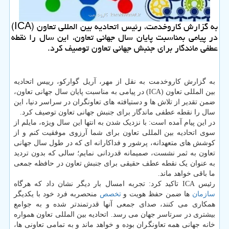
به گزارش کاروخدمت، رئیس اتحادیه بین المللی تعاون (ICA)
در پیامی بمناسبت پایان سال جهانی تعاون، این سال را نقطه
عطفی ماندگار برای جنبش جهانی تعاون توصیف کرد.
به گزارش کاروخدمت به نقل از مهر، آریل گوارکو، رییس اتحادیه
بین المللی تعاون (ICA) در پیامی به مناسبت پایان سال جهانی تعاون،
ضمن تقدیر از تلاش ها و دستیافته های تعاونگران در سراسر دنیا، این
سال را نقطه عطفی ماندگار برای جنبش جهانی تعاون توصیف کرد.
در این پیام آمده است: با نزدیک شدن به انتها این سال ویژه، مایلم از
سوی اتحادیه بین المللی تعاون برای شما آرزوی موفقیت کنم و از
کوشش های متعهدانه، پرشور و فداکارانه ای که در طول سال جهانی
تعاون به ثمر نشست، صمیمانه قدردانی نمایم؛ سالی که بدون تردید
به عنوان یک نقطه عطف حقیقی برای جنبش تعاون در حافظه جمعی
ما باقی خواهد ماند.
رئیس ICA تاکید کرد: تجربه امسال بار دیگر نشان داد که هرگاه
سازمان
ها ضمن حفظ هویت و
تخصص
منحصربه فرد خود با یکدیگر
همکاری می کنند، صدای جمعی آنها قدرتمندتر شده و به جوامع
بیشتری در سرتاسر جهان می رسد. اتحادیه بین المللی تعاون همواره
خانه جهانی همه تعاونگران بوده و خواهد ماند و به تمامی تعاونی ها،