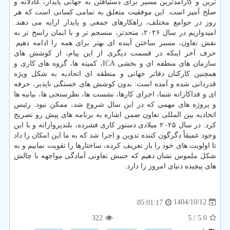
ترین و کارآمدترین مسیر برای دستیافتن به جهانی پایدار، عادلانه و
صلح آمیز است. این موفقیت متعلق به تمامی کسانی است که هر
روز در جوامع مختلف، راهکارهای جمعی و پایدار ارایه می دهند.
امیدواریم در سال ۲۰۲۶، متحدتر، منسجم تر و با ایمان راسخ تر به
نقش تعاون، مسیر ساختن آینده ای بهتر برای همه را ادامه دهیم.
حرف آخر اینکه در قسمت دیگری از این پیام، از کوشش های
سازمان های منطقه ای و بخشی ICA، کمیته ها، گروه های کاری و
همچنین کارکنان دفاتر جهانی و منطقه ای اتحادیه به شکل ویژه
قدردانی شده و آمده است: بدون کوشش های خستگی ناپذیر، حرفه
ای و فداکارانه شما، اجرای کارها، نشست ها، نظرسنجی ها، بیانیه ها
و پروژه های مهمی که در این سال شروع شد، ممکن نبود. رئیس
اتحادیه بین المللی تعاون ضمن اشاره به برنامه های پیش رو تصریح
کرد: در سال ۲۰۲۵ میلادی دستور کاری فشرده، بلندپروازانه و با این
وجود عمیقاً دگرگون کننده تدوین و اجرا شد که به ما این امکان را داد
تا اولویت های خود را باز تعریف کرده، ساختارها را تقویت نماییم و به
شکل ملموس نشان دهیم که جنبش تعاونی آمادگی مواجهه با چالش
های پیچیده دنیای امروز را دارد.
1404/10/12
05:01:17
322
/ 5
5.0