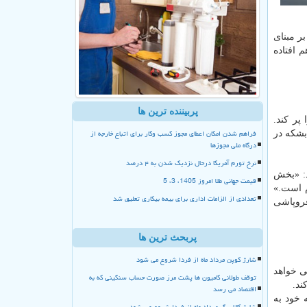
 بر مبنای
 تنگه روی هم افتاده
پربیننده ترین ها
ر کند.
فراهم شدن امکان اعطای مجوز کسب وکار برای اتباع خارجه از
ی بالاتر از ۸ میلیارد بشکه در آخر فوریه، به حدود ۷.۸ میلیارد بشکه در
درگاه ملی مجوزها
نرخ تورم آمریکا درحال نزدیک شدن به ۴ درصد
د: «بخش
قیمت جهانی طلا امروز 1405، 3، 5
ازم است.»
تعدادی از الزامات اداری برای بیمه بیکاری تعلیق شد
فروپاشی
پربحث ترین ها
شارژ کوپن مرداد ماه از فردا شروع می شود
ی خواهد
توقف طولانی کامیون ها پشت مرز صورت حساب سنگینی که به
ند.
اقتصاد می رسد
 خود به
شارژ کالا برگ مرداد ماه از فردا شروع می شود