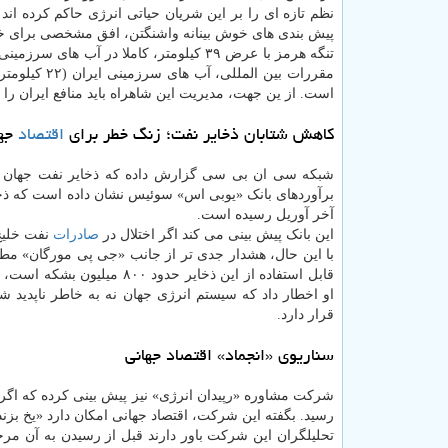
نظم تازه ای را بر این شریان حیاتی انرژی حاکم کرده اند
پیش بندی های خوش بینانه واشنگتن، افق مشخصی برای خ
تنگه هرمز با عرض ۳۹ کیلومتر، کاملا در آ
است. از ین جهت، مدیریت این شاهراه باید منافع ایران را ت
کاهش شتابان ذخایر نفت؛ زنگ خطر برای
اقتصاد
جه
شبکه سی ان بی سی گزارش داده که ذخایر نفت جهان با
آخر آوریل رسیده است.
این بانک پیش بینی می کند اگر اختلال در
صادرات
نفت خلیج فارس ا
با این حال، هشدار جدی تر از جانب «جی پی مورگان» مطرح
قابل استفاده از این ذخایر
او اخطار داد که سیستم انرژی جهان نه به خاطر ناپدید 
قرار دارد.
سناریوی «انجماد» اقتصاد جهانی
شرکت مشاوره «رپیدان انرژی» نیز پیش بینی کرده که اگر تن
رسید. بگفته این شرکت، اقتصاد جهانی امکان دارد «یخ بزند
تحلیلگران این شرکت باور دارند قبل از رسیدن به آن مرح