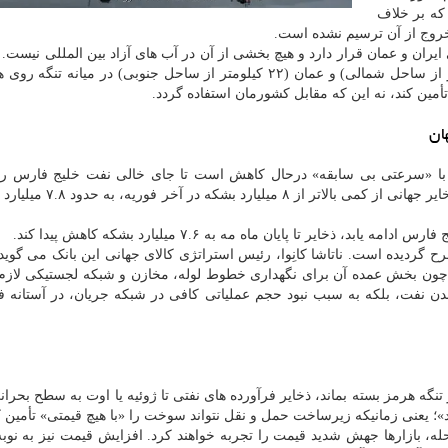
 که بر خلاف
روج از آن ترسیم نشده است.
ب های سرزمینی ایران و عمان قرار دارد و هیچ بخشی از آن در آب های آزاد بین المللی نیست.
مقررات بین المللی، آب های سرزمینی ایران (۲۲ کیلومتر از ساحل شمالی) و عمان (۲۲ کیلومتر از ساحل جنوبی) در میانه
أمین کند، نه این که مقابل کشورمان استفاده گردد.
ان
 «سرعتی بی سابقه» درحال کاهش است تا جای خالی نفت خلیج فارس را پ
برآوردهای بانک «یوبی اس» سوئیس نشان داده است که ذخایر جهانی از کم
دامه یابد، ذخایر تا پایان ماه مه به ۷.۶ میلیارد بشکه کاهش پیدا کند.
 گردیده است. ناتاشا کانِوا، رئیس استراتژی کالای جهانی این بانک می گوی
 حدود ۸۰۰ میلیون بشکه است، چون بخش عمده آن برای نگهداری خطوط لوله، مخازن و شبکه لجستیکی ل
شدن نفت، بلکه به سبب نبود حجم عملیاتی کافی در شبکه جریان، در آستانه 
گه هرمز بسته بماند، ذخایر فرآورده های نفتی تا ژوئیه یا اوت به سطح بحران
»؛ یعنی زمانیکه زیرساخت حمل و نقل نتواند سوخت را «با هیچ قیمتی» تأمین ک
له، بازارها جهش شدید قیمت را تجربه خواهند کرد. افزایش قیمت نیز به نوبه