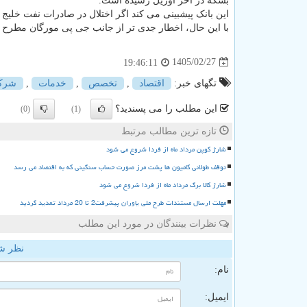
بشکه در آخر آوریل رسیده است.
این بانک پیشبینی می کند اگر اختلال در صادرات نفت خلیج فارس ادامه یابد، ذخای
با این حال، اخطار جدی تر از جانب جی پی مورگان مطرح 
1405/02/27
19:46:11
تگهای خبر:
اقتصاد
,
تخصص
,
خدمات
,
شرك
این مطلب را می پسندید؟
(0)
(1)
تازه ترین مطالب مرتبط
شارژ کوپن مرداد ماه از فردا شروع می شود
توقف طولانی کامیون ها پشت مرز صورت حساب سنگینی که به اقتصاد می رسد
شارژ کالا برگ مرداد ماه از فردا شروع می شود
مهلت ارسال مستندات طرح ملی یاوران پیشرفت2 تا 20 مرداد تمدید گردید
نظرات بینندگان در مورد این مطلب
نظر ش
نام:
ایمیل: