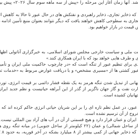
«رکود شدید اقتصادی» به سبب کاهش تقاضا منجر خواهد شد. آنها زمان 
ذخایر تجاری، ذخایر راهبردی و نفتکش های در حال عبور تا حالا به کاهش اثر
جاری به سطوحی کاهش خواهند یافت که دیگر نتوانند بعنوان منبع تأمین ادامه ده
 قیمت در بازار خواهیم بود.
نیت ملی و سیاست خارجی مجلس شورای اسلامی، به خبرگزاری آناتولی اظه
و طرف هایی خواهد بود که با ایران همکاری کنند.»
ی برای تنظیم عبور از تنگه است که «در چارچوب حاکمیت ملی ایران و تأمی
 عبور کشتی ها از «مسیری مشخص» و با دریافت عوارض مربوط به «خدمات 
هانی از تبدیل شدن تنگه هرمز به یک نقطه فشار دائمی بر قیمت انرژی، تور
ت نفت و گاز جهان ناگزیر از گذر از این آبراهه حیاتیست و نظم جدید ایرا
هانیان کشیده است.
 عبور، در عمل نظم تازه ای را بر این شریان حیاتی انرژی حاکم کرده اند که 
روج از آن ترسیم نشده است.
ب های سرزمینی ایران و عمان قرار دارد و هیچ قسمتی از آن در آب های آزاد بین المللی نیست
قوانین بین المللی، آب های سرزمینی ایران (۲۲ کیلومتر از ساحل شمالی) و عمان (۲۲ کیلومتر از ساحل جنوبی) در میانه