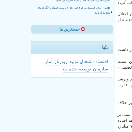
آغاز این مرحله را «پیش از سه ماهه سوم سال ۲۰۲۶» پیش بینی کرده
مهلت ارسال مستندات طرح ملی یاوران پیشرفت2 تا 20 مرداد
تمدید گردید
 اختلال
ند.» او
جدیدترین ها
تگها
ار داشت
اقتصاد
اشتغال
تولید
رپورتاژ
آمار
ن امنیت
تخصصی»
سازمان
توسعه
خدمات
م و رشد
ن، قدرت
بر خلاف
. مبنی بر
 تنگه روی هم افتاده
است. برآوردهای بانک یوبی اس سوئیس نشان داده است که ذخایر جهانی از کمی بیشتر از ۸ میلیارد بشکه در آخر فوریه، به حدود ۷.۸ میلیارد