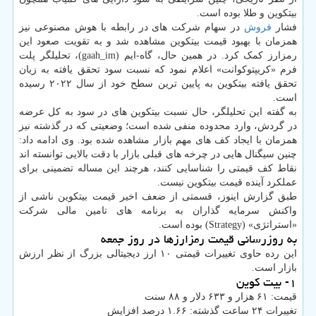
بیتکوین و طلا بوده است.
فشار
فروش
در سهام شرکت های در رابطه با هوش مصنوعی نیز
همزمان با بهبود قیمت بیتکوین مشاهده شد و به تقویت صعود این
رمزارز کمک کرد. در همین حال، گاه-ایم (gaah_im)، تحلیلگر پلت
فرم «کریپتوکوانت» اعلام نمود که نسبت سود تحقق یافته به زیان
تحقق یافته بیتکوین به پایین ترین سطح خود از سال ۲۰۲۲ رسیده
است.
به گفته این تحلیلگر، حال نسبت بیتکوین های در سود به کل عرضه
در گردش، وارد محدوده منفی شده است؛ وضعیتی که در گذشته نیز
همزمان با ایجاد کف های مهم بازار مشاهده شده بود. وی ادامه داد:
چنین سیگنال هایی در چرخه های قبلی بازار با دقت بالایی توانسته اند
نقاط کف قیمتی را شناسایی کنند، هرچند این مساله تضمینی برای
عملکرد آینده قیمت بیتکوین نیست.
طبق گزارش اینوز، قسمتی از ضعف اخیر قیمت بیتکوین ناشی از
واکنش سرمایه گذاران به برنامه های تامین مالی شرکت
«استراتژی» (Strategy) بوده است.
به روزرسانی قیمت رمزارزها در روز جمعه
این رده حاوی تغییرات قیمتی ۱۰ ارز دیجیتالی بزرگ از نظر ارزش
بازار است.
۱- بیت کوین
قیمت: ۶۱ هزار و ۶۳۳ دلار و ۸۸ سنت
تغییرات ۲۴ ساعت گذشته: ۱.۶۶ درصد افزایش