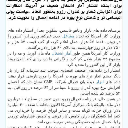
برای اینکه انتشار آمار اشتغال ضعیف در آمریکا، انتظارات
برای افزایش فشار بر فدرال رزرو بمنظور اتخاذ سیاست پولی
انبساطی تر و کاهش نرخ بهره در ادامه امسال را تقویت کرد.
برمبنای داده های بازار و یاهو فایننس، بیتکوین بعد از انتشار داده های
وزارت کار آمریکا که تعداد
مشاغل
جدید غیرکشاورزی این کشور را
در ژوئن، فقط ۵۷ هزار شغل اعلام کرد، از کف قیمت ۵۷ هزار و
۷۵۰ دلار در روز چهارشنبه، به بالای ۶۰ هزار دلار برگشت.
وزارت کار آمریکا همین طور
آمار
اشتغال
ماه های آوریل و مه را در
مجموع ۷۴ هزار شغل کم کرد و نگرانی ها درباره ی کند شدن روند
بازار کار این کشور را تشدید کرد.
انتشار این داده های ضعیف اقتصادی موجب شد سرمایه گذاران بار
دیگر چشم انداز نرخ های بهره در آمریکا را مورد بازبینی قرار دهند.
داده های
ابزار
دیده بان فدرال شرکت CME نشان داد که احتمال
افزایش نرخ بهره فدرال رزرو تا سپتامبر از ۶۴ درصد در روز قبل، به
۵۴ درصد کم شده است.
در همین حال، ترازنامه فدرال رزرو بدون تغییر در سطح ۶.۷ تریلیون
دلار ماند. بااینکه بانک مرکزی آمریکا اکنون ماهانه تا سقف ۴۰ میلیارد
دلار اوراق خزانه کوتاه مدت و سایر اوراق قرضه را خریداری می
کند، اما کنشگران بازار، کاهش کارآفرینی و کاهش فشارهای تورمی
را با احتمال حمایت نقدینگی بیشتر مرتبط می دانند.
از نظر تاریخی، چنین شرایطی به سود دارایی های کمیاب همچون