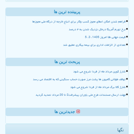
پربیننده ترین ها
فراهم شدن امکان اعطای مجوز کسب وکار برای اتباع خارجه از درگاه ملی مجوزها
نرخ تورم آمریکا درحال نزدیک شدن به ۴ درصد
قیمت جهانی طلا امروز 1405، 3، 5
تعدادی از الزامات اداری برای بیمه بیکاری تعلیق شد
پربحث ترین ها
شارژ کوپن مرداد ماه از فردا شروع می شود
توقف طولانی کامیون ها پشت مرز صورت حساب سنگینی که به اقتصاد می رسد
شارژ کالا برگ مرداد ماه از فردا شروع می شود
مهلت ارسال مستندات طرح ملی یاوران پیشرفت2 تا 20 مرداد تمدید گردید
جدیدترین ها
تگها