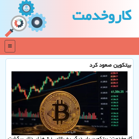
كاروخدمت
منو
بیتکوین صعود کرد
کاروخدمت: بیتکوین بار دیگر به بالای ۶۱ هزار دلار برگشت،