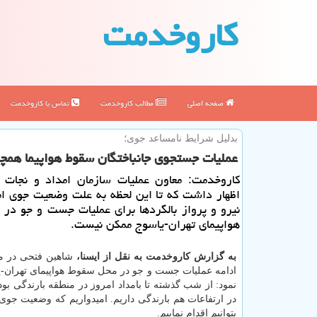
كاروخدمت
صفحه اصلی
مطالب كاروخدمت
تماس با كاروخدمت
بدلیل شرایط نامساعد جوی؛
عملیات جستجوی جانباختگان سقوط هواپیما همچ
كاروخدمت: معاون عملیات سازمان امداد و نجات 
اظهار داشت كه تا این لحظه به علت وضعیت جوی ام
نیرو و پرواز بالگردها برای عملیات جست و جو در
هواپیمای تهران-یاسوج ممكن نیست.
به گزارش كاروخدمت به نقل از ایسنا،
شاهین فتحی در م
ادامه عملیات جست و جو در محل سقوط هواپیمای تهران-ی
نمود: از شب گذشته تا بامداد امروز در منطقه بارندگی بود
در ارتفاعات هم بارندگی داریم. امیدواریم كه وضعیت جوی 
بتوانیم اقدام نماییم.