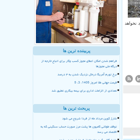
 نخواهد
پربیننده ترین ها
فراهم شدن امکان اعطای مجوز کسب وکار برای اتباع خارجه از
درگاه ملی مجوزها
نرخ تورم آمریکا درحال نزدیک شدن به ۴ درصد
قیمت جهانی طلا امروز 1405، 3، 5
تعدادی از الزامات اداری برای بیمه بیکاری تعلیق شد
پربحث ترین ها
شارژ کوپن مرداد ماه از فردا شروع می شود
توقف طولانی کامیون ها پشت مرز صورت حساب سنگینی که به
اقتصاد می رسد
شارژ کالا برگ مرداد ماه از فردا شروع می شود