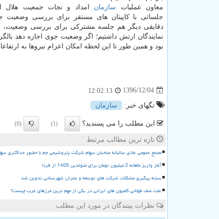
معاون عملیات
سازمان
امداد و نجات جمعیت هلال اح
جلساتی با كاپیتان های مستقر برای بررسی وضعیت جو
دقایقی دیگر هم جلسه مشتركی برای بررسی وضعیت، با 
نمایندگان ارتش داشتیم؛ اگر وضعیت جوی اجازه دهد بالگرده
بود و همین طور تا این لحظه امكان اعزام نیروها به ارتفا
1396/12/04
12:02:13
تگهای خبر:
سازمان
این مطلب را می پسندید؟
(0)
(1)
تازه ترین مطالب مرتبط
مجمع عمومی عادی سالیانه صاحبان سهام شرکت پتروشیمی جم با حضور حداکثری سها
آغاز واریز ماهانه 2 میلیون تومان برای متولدین 1405 از فردا
بسته پیگیری مشکلات شرکت های توسعه و عمران شهرستانی تدوین شد
علت صف طولانی کامیون های ایرانی در یکی از مهم ترین مرزهای غرب چیست؟
نظرات بینندگان در مورد این مطلب