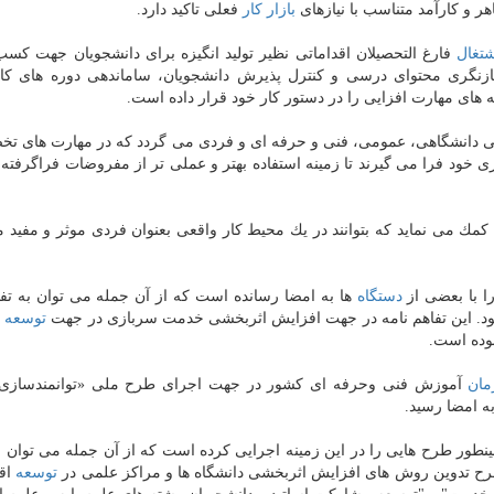
ر و كارآمد متناسب با نیازهای
بازار كار
فعلی تاكید دارد.
تغال
فارغ التحصیلان اقداماتی نظیر تولید انگیزه برای دانشجویان جهت كس
بازنگری محتوای درسی و كنترل پذیرش دانشجویان، ساماندهی دوره های كا
های مهارت افزایی را در دستور كار خود قرار داده است.
ی دانشگاهی، عمومی، فنی و حرفه ای و فردی می گردد كه در مهارت های ت
خود فرا می گیرند تا زمینه استفاده بهتر و عملی تر از مفروضات فراگرفته 
كمك می نماید كه بتوانند در یك محیط كار واقعی بعنوان فردی موثر و مفید 
را با بعضی از
دستگاه
ها به امضا رسانده است كه از آن جمله می توان به تفا
نمود. این تفاهم نامه در جهت افزایش اثربخشی خدمت سربازی در جهت
توسعه
ت
بوده است.
مان
آموزش فنی وحرفه ای كشور در جهت اجرای طرح ملی «توانمندسازی 
به امضا رسید.
مینطور طرح هایی را در این زمینه اجرایی كرده است كه از آن جمله می توان 
طرح تدوین روش های افزایش اثربخشی دانشگاه ها و مراكز علمی در
توسعه
اقت