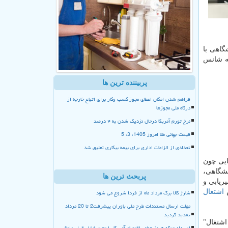
 دانشگاهی با
ر جامعه شانس
پربیننده ترین ها
فراهم شدن امکان اعطای مجوز کسب وکار برای اتباع خارجه از
درگاه ملی مجوزها
نرخ تورم آمریکا درحال نزدیک شدن به ۴ درصد
قیمت جهانی طلا امروز 1405، 3، 5
تعدادی از الزامات اداری برای بیمه بیکاری تعلیق شد
ایی چون
نشگاهی،
پربحث ترین ها
ریابی و
شارژ کالا برگ مرداد ماه از فردا شروع می شود
ش
اشتغال
مهلت ارسال مستندات طرح ملی یاوران پیشرفت2 تا 20 مرداد
تمدید گردید
اشتغال"
انسداد تنگه هرمز چطور اقتصاد آمریکا را تحت فشار قرار داد؟