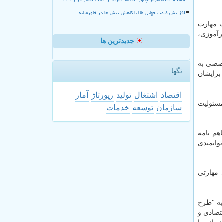
افزایش قیمت جهانی طلا با کاهش تنش ها در خاورمیانه
ب مهارت
رآموزی،
جدیدترین ها
خصصی به
تگها
برایشان
اقتصاد
اشتغال
تولید
رپورتاژ
آمار
مسئولیت
سازمان
توسعه
خدمات
هم نامه
وانمندی
مهارتی
به "طرح
صادی و