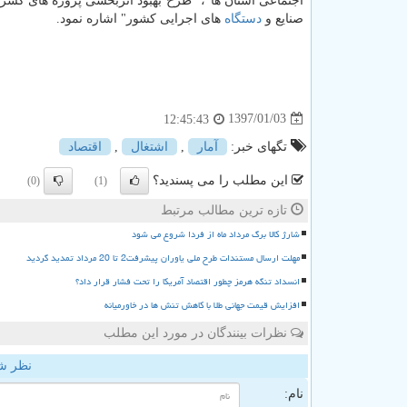
اجتماعی استان ها"، "طرح بهبود اثربخشی پروژه های كسر 
صنایع و
دستگاه
های اجرایی كشور" اشاره نمود.
1397/01/03
12:45:43
تگهای خبر:
آمار
,
اشتغال
,
اقتصاد
این مطلب را می پسندید؟
(0)
(1)
تازه ترین مطالب مرتبط
شارژ کالا برگ مرداد ماه از فردا شروع می شود
مهلت ارسال مستندات طرح ملی یاوران پیشرفت2 تا 20 مرداد تمدید گردید
انسداد تنگه هرمز چطور اقتصاد آمریکا را تحت فشار قرار داد؟
افزایش قیمت جهانی طلا با کاهش تنش ها در خاورمیانه
نظرات بینندگان در مورد این مطلب
نظر ش
نام: