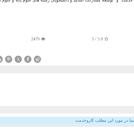
خدمت" و "توسعه مشاركت اساتید و دانشجویان رشته های علوم پایه و علوم ان
2479
/ 5
5.0
X
ما در مورد این مطلب کاروخدمت