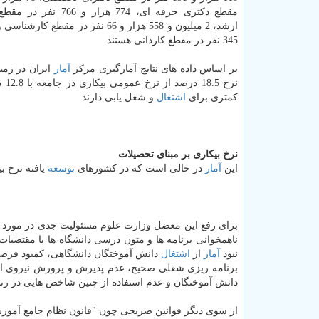
مقطع دكتری حرفه ای، 774 هزار و
345 نفر در مقطع كاردانی هستند.
بر اساس داده های نتایج آمارگیری مركز
آمار
نر
كمتری برای
اشتغال
و شغل یابی دارند.
نرخ بیكاری بر مبنای تحصیلات
این
آمار
در حالی است كه در كشورهای
توسعه
یافته نرخ ب
برای رفع این معضل وزارت علوم مسئولیت جدی در مورد ت
ناهمخوانی برنامه ها و متون درسی دانشگاه ها با مقتضیا
نبود
آمار
از
اشتغال
دانش آموختگان دانشگاهی، كمبود فرصت
برنامه ریزی شغلی صحیح، عدم پذیرش و پرورش نیروی انسان
دانش آموختگان و عدم استفاده از چنین شاخص هایی در رتبه
از سوی دیگر قوانین صریحی چون "قانون نظام جامع آموزش