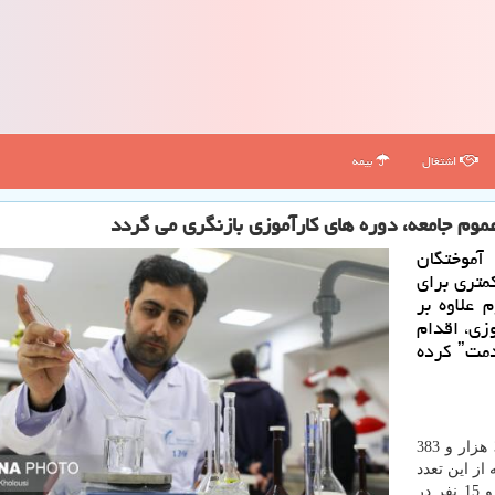
اشتغال
بیمه
وم جامعه، دوره های كارآموزی بازنگری می گردد
آموختگان
متری برای
 علاوه بر
زی، اقدام
به اجرای ˮطرح بهبود اثربخشی پروژه های كسر خدمتˮ كرده
هم اكنون تعداد 4 میلیون و 348 هزار و 383
ز این تعدد
115 هزار و 191 نفر در مقطع دكترای تخصصی، 78 هزار و 15 نفر در