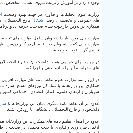
وجود دارد و بر آموزش و تربیت نیروی انسانی متخصص، ماه
وزارت علوم، تحقیقات و فناوری در جهت بهبود وضعیت
اش
های عمومی و تخصصی، رصد
اشتغال
فارغ التحصیلان، 
همكاری در تدوین چارچوب نظام صلاحیت حرفه ای و برنامه 
مهارت های مورد نیاز دانشجویان شامل مهارت های تخصص
مهارت هایی كه دانشجویان حین تحصیل در كنار دروس نظری 
فراهم گردد، توجه خواهد شد.
در مهارت های عمومی هم به دانشجویان و فارغ التحصیلان 
های محوله به آنها را سازماندهی و اجرا كنند.
در این راستا وزارت علوم تفاهم نامه های مهارت افزایی 
همكاری این وزارتخانه با ستاد كل نیروهای مسلح اشاره 
سربازان و ارتقای علمی، اقتدار اقتصادی- اجتماعی كشور 
علاوه بر آن تفاهم نامه دیگری میان این وزارتخانه با
ساز
دانشجویان و فارغ­ التحصیلان دانشگاهی با رویكرد اشتغال» 
علاوه بر امضای تفاهم نامه های همكاری، این وزارتخانه ه
ارتقای بهره وری و فناوری با جذب محققان در صنعت"، "