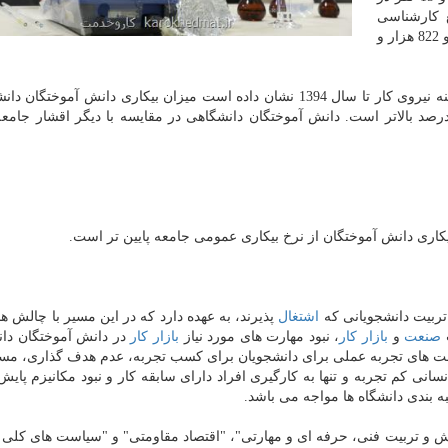
 766 نفر در مقطع كارشناسی
ارشد، 2 میلیون و 558 هزار و 66 نفر در مقطع كارشناسی و 822 هزار و
ایران در زمینه نیروی كار تا سال 1394 نشان داده است میزان بیكاری دانش آموختگان
خ 18.5 درصد از نرخ عمومی بیكاری در جامعه با 12.8 درصد بالاتر است. دانش آموختگان دانشگاهی در مقایسه با دیگر اقشا
یكاری دانش آموختگان از نرخ بیكاری عمومی جامعه پایین تر است.
ربیت دانشجویانی كه
اشتغال
پذیرند، به عهده دارد كه در این مسیر با چالش ه
ت
صنعت
و
بازار كار
، نبود مهارت های مورد نیاز
بازار كار
در دانش آموختگان دا
 های تجربه عملی برای دانشجویان برای كسب تجربه، عدم هدف گذاری، مسی
ی كم تجربه و تنها به كارگیری افراد دارای سابقه كار و نبود مكانیزم پای
 بندی دانشگاه ها مواجه می باشد.
 و تربیت فنی، حرفه ای و مهارتی"، "اقتصاد مقاومتی" و "سیاست های كلی 