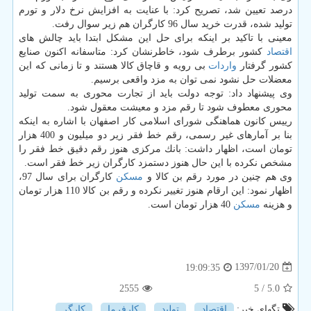
درصد تعیین شد، تصریح كرد: با عنایت به افزایش نرخ دلار و تورم
تولید شده، قدرت خرید سال 96 كارگران هم زیر سوال رفت.
معینی با تاكید بر اینكه برای حل این مشكل ابتدا باید چالش های
اقتصاد
كشور برطرف شود، خاطرنشان كرد: متاسفانه اكنون صنایع
كشور گرفتار
واردات
بی رویه و قاچاق كالا هستند و تا زمانی كه این
معضلات حل نشود نمی توان به مزد واقعی برسیم.
وی پیشنهاد داد: توجه دولت باید از تجارت محوری به سمت تولید
محوری معطوف شود تا رقم مزد و معیشت معقول شود.
رییس كانون هماهنگی شورای اسلامی كار اصفهان با اشاره به اینكه
بنا بر آمارهای غیر رسمی، رقم خط فقر زیر دو میلیون و 400 هزار
تومان است، اظهار داشت: بانك مركزی هنوز رقم دقیق خط فقر را
مشخص نكرده با این حال هنوز دستمزد كارگران زیر خط فقر است.
وی هم چنین در مورد رقم بن كالا و
مسكن
كارگران برای سال 97،
اظهار نمود: این ارقام هنوز تغییر نكرده و رقم بن كالا 110 هزار تومان
و هزینه
مسكن
40 هزار تومان است.
1397/01/20
19:09:35
2555
/ 5
5.0
تگهای خبر:
اقتصاد
,
تولید
,
كارفرما
,
كارگر