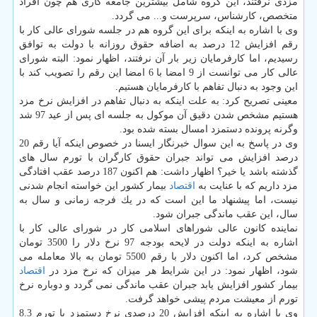
مزدی نرفتند، این گروه شامل بیشترین جامعه كاری هم چون افراد
متخصص، كارشناس، سرپرست و... می گردد.
وی با اشاره به اینكه برای این گروه هم در جلسه شورای عالی كار با
رقم افزایش 12 درصد به اضافه حقوق روزانه با دولت به توافق
رسیدیم، اما كارفرمایان زیر بار آن نرفتند، اظهار نمود: البته شورای
عالی كار می توانست از 9 امضا با 6 امضا این رقم را تصویب كند با
این وجود به دنبال تفاهم با كارفرمایان هستیم.
معینی تصریح كرد: به علت اینكه به دنبال تفاهم در افزایش نرخ مزد
هستیم مشخص شدن دقیق آن موكول به جلسه ای پس از عید 97 شد
وگرنه پرونده دستمزد امسال بسته شده بود.
وی در پاسخ به این سوال خبرنگار ایسنا در خصوص اینكه آیا رقم 20
درصد افزایش می تواند جبران حقوق كارگران با تورم سال های
گذشته باشد یا خیر؟ اظهار داشت: هم اكنون 187 درصد عقب افتادگی
مزد داریم كه با عنایت به
اقتصاد
بیمار كشور این خواسته انجام شدنی
نیست، اما پیشنهاد ما این است كه در یك فرجه زمانی و سال به
سال، این عقب ماندگی جبران شود.
نماینده كانون عالی شوراهای اسلامی كار در شورای عالی كار با
اشاره به اینكه دولت در لایحه بودجه 97 نرخ دلار را 3500 تومان
مشخص كرد، اما اكنون دلار با رقم 5500 تومان به بالا معامله می
شود، اظهار نمود: در این شرایط هر میزان كه نرخ مزد در
اقتصاد
بیمار كشور افزایش یابد جبران عقب ماندگی نمی گردد و دوباره نرخ
تورم از معیشت مردم پیشی خواهد گرفت.
وی با اشاره به اینكه افزایش 20 درصدی نرخ دستمزد با تورم 8.3