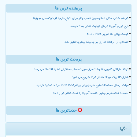
پربیننده ترین ها
فراهم شدن امکان اعطای مجوز کسب وکار برای اتباع خارجه از درگاه ملی مجوزها
نرخ تورم آمریکا درحال نزدیک شدن به ۴ درصد
قیمت جهانی طلا امروز 1405، 3، 5
تعدادی از الزامات اداری برای بیمه بیکاری تعلیق شد
پربحث ترین ها
توقف طولانی کامیون ها پشت مرز صورت حساب سنگینی که به اقتصاد می رسد
شارژ کالا برگ مرداد ماه از فردا شروع می شود
مهلت ارسال مستندات طرح ملی یاوران پیشرفت2 تا 20 مرداد تمدید گردید
انسداد تنگه هرمز چطور اقتصاد آمریکا را تحت فشار قرار داد؟
جدیدترین ها
تگها