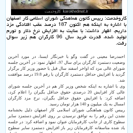
كاروخدمت: رییس كانون هماهنگی شورای اسلامی كار اصفهان
با اشاره به اینكه هم اكنون 187 درصد عقب افتادگی مزد
داریم، اظهار داشت: با عنایت به افزایش نرخ دلار و تورم
تولید شده، قدرت خرید سال 96 كارگران هم زیر سوال
رفت.
احمدرضا معینی در گفت وگو با خبرنگار ایسنا، در مورد آخرین
وضعیت دستمزد كارگران برای سال 97، اظهار نمود: در آخرین جلسه
شورای عالی مزد كه اواخر اسفند سال قبل با حضور وزیر كار برگزار
گردید با افزایش حداقل دستمزد كارگران با رقم 19.8 درصد موافقت
شد.
وی با اشاره به اینكه شخص وزیر كار هم در آخرین جلسه شورای
عالی كار افزایش 20 درصدی حقوق حداقل بگیران را اعلام كرد،
اضافه كرد: با افزایش حقوق حداقل بگیران، نرخ مزد كارگران
امسال به یك میلیون و 140 هزار تومان رسید.
رییس كانون هماهنگی شورای اسلامی كار اصفهان دلیل بخشنامه
نشدن این رقم را به توافق نرسیدن بر روی افزایش دستمزد سایر
سطوح كاری از جانب كارفرمایان عنوان نمود و اضافه كرد: در جلسه
یاد شده متاسفانه كارفرمایان زیر باز افزایش دستمزد سایر سطوح