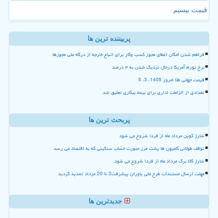
قیمت بیسیم
پربیننده ترین ها
فراهم شدن امکان اعطای مجوز کسب وکار برای اتباع خارجه از درگاه ملی مجوزها
نرخ تورم آمریکا درحال نزدیک شدن به ۴ درصد
قیمت جهانی طلا امروز 1405، 3، 5
تعدادی از الزامات اداری برای بیمه بیکاری تعلیق شد
پربحث ترین ها
شارژ کوپن مرداد ماه از فردا شروع می شود
توقف طولانی کامیون ها پشت مرز صورت حساب سنگینی که به اقتصاد می رسد
شارژ کالا برگ مرداد ماه از فردا شروع می شود
مهلت ارسال مستندات طرح ملی یاوران پیشرفت2 تا 20 مرداد تمدید گردید
جدیدترین ها