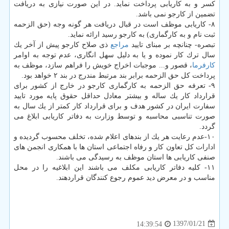
كسر و به كاریابی پرداخت نماید. در این صورت نیازی به دریافت
تضمین از كارجو نمی باشد.
۸- كاریابی موظف است در قبال دریافت هر گونه وجه (حق الزحمه
ثبت نام و به كارگماری) به كارجو رسید ارائه نماید.
تبصره- چنانچه بر مبنای تایید
مراجع
ذی صلاح كارجو پیش از آخر یك
سال ترك كار نموده و یا به دلیل سهل انگاری، عدم توجه به اوامر
كارفرما
، قصور و... موجبات اخراج خویش را فراهم سازد، موظف به
پرداخت كل حق الزحمه برابر بند مرتبط مندرج در بند ۲ خواهد بود.
۹- تعرفه حق الزحمه به كارگماری كارجو در خارج از كشور برای
قرارداد كار یك ساله و بیشتر معادل حداقل حقوق پایه مورد تایید
سفارت ایران در كشور هدف و برای قرارداد كار كمتر از یك سال به
صورت تناسبی محاسبه و توسط وزارت به دفاتر كاریابی ابلاغ می
گردد.
۱۰-عدم رعایت هر یك از بندهای اعلام شده، تخلف محسوب گردیده و
ادارات كل تعاون كار و رفاه اجتماعی استان ها با همكاری انجمن های
صنفی كاریابی ها استان موظف به رسیدگی می باشند.
۱۱- كلیه دفاتر كاریابی مكلف می باشند این ابلاغیه را در محل
مناسب و در معرض دید عموم رجوع كنندگان قراردهند.
1397/01/21
14:39:54