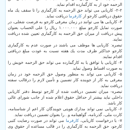
الزحمه خود از به كارگمارده اقدام نماید.
۲-۲- كاریابی می تواند حق الزحمه به كارگماری را تا سقف یك ماه
حقوق دریافتی كارجو از
كارفرما
دریافت نماید.
۳- كاریابی ها می توانند در زمان معرفی كارجو به فرصت شغلی، در
صورت تمایل كارجو مبلغ ۱.۰۰۰.۰۰۰ ریال را علی الحساب بعنوان
پیش دریافت از میزان حق الزحمه به كارگماری تعیین شده دریافت
نمایند.
تبصره: كاریابی ها موظف می باشند در صورت عدم به كارگماری
كارجو حداكثر ظرف مدت یك هفته نسبت به عودت مبلغ دریافتی
اقدام نمایند.
۴- كاریابی با توافق با به كارگمارده می تواند حق الزحمه خویش را
به صورت اقساط وصول نماید.
۵- كاریابی می تواند به منظور وصول حق الزحمه خود در زمان
معرفی به كار از جوینده كار تضمین و تأمین لازم را درقالب سفته
دریافت نماید.
تبصره- میزان تضمین دریافت شده از كارجو توسط دفتر كاریابی
داخلی نباید بیشتر از حداقل حقوق اعلام شده از جانب شورای عالی
كار باشد.
۶- كاریابی نمی تواند مدارك هویتی جویندگان كار اعم از شناسنامه،
كارت ملی، گذرنامه، گواهینامه و...را بعنوان تضمین دریافت نماید.
۷- با درخواست كاریابی،
كارفرما
می تواند در صورت رضایت كتبی
كارجو، حق الزحمه به كارگماری را در قالب مساعده از حقوق وی