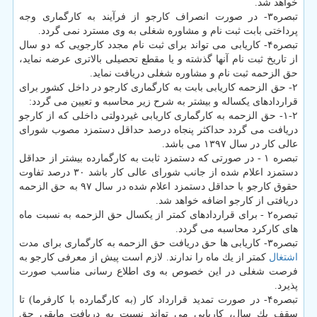
خواهد شد.
تبصره۳- در صورت انصراف كارجو از فرآیند به كارگماری وجه
پرداختی بابت ثبت نام و مشاوره شغلی به وی مسترد نمی گردد.
تبصره۴- كاریابی می تواند برای ثبت نام مجدد كارجویی كه دو سال
از تاریخ ثبت نام آنها گذشته و یا مقطع تحصیلی بالاتری عرضه نماید،
حق الزحمه ثبت نام و مشاوره شغلی دریافت نماید.
۲- حق الزحمه كاریابی بابت به كارگماری كارجو در داخل كشور برای
قراردادهای یكساله و بیشتر به شرح زیر محاسبه و تعیین می گردد:
۱-۲- حق الزحمه به كارگماری كاریابی غیردولتی داخلی كه از كارجو
دریافت می گردد حداكثر پنجاه درصد حداقل دستمزد مصوب شورای
عالی كار در سال ۱۳۹۷ می باشد.
تبصره ۱ - در صورتی كه دستمزد ثابت به كارگمارده بیشتر از حداقل
دستمزد اعلام شده از جانب شورای عالی كار باشد ۳۰ درصد تفاوت
حقوق كارجو با حداقل دستمزد اعلام شده در سال ۹۷ به حق الزحمه
دریافتی از كارجو اضافه خواهد شد.
تبصره۲ - برای قراردادهای كمتر از یكسال حق الزحمه به نسبت ماه
های كاركرد محاسبه می گردد.
تبصره۳- كاریابی ها حق دریافت حق الزحمه به كارگماری برای مدت
اشتغال
كمتر از یك ماه را ندارند. لازم است پیش از معرفی كارجو به
فرصت شغلی در این خصوص به وی اطلاع رسانی مناسب صورت
پذیرد.
تبصره۴- در صورت تمدید قرارداد كار (به كارگمارده با كارفرما) تا
سقف یك سال، كاریابی می تواند نسبت به دریافت مابقی حق