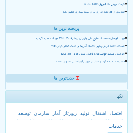
قیمت جهانی طلا امروز 1405، 3، 5
تعدادی از الزامات اداری برای بیمه بیکاری تعلیق شد
پربحث ترین ها
مهلت ارسال مستندات طرح ملی یاوران پیشرفت2 تا 20 مرداد تمدید گردید
انسداد تنگه هرمز چطور اقتصاد آمریکا را تحت فشار قرار داد؟
افزایش قیمت جهانی طلا با کاهش تنش ها در خاورمیانه
مدیریت پدیده گرد و غبار بر چهار رکن اصلی استوار است
جدیدترین ها
تگها
اقتصاد
اشتغال
تولید
رپورتاژ
آمار
سازمان
توسعه
خدمات