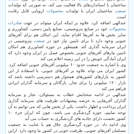
ساختمان با استانداردهای بالا فعالیت می كند، به صورتی كه تولیدات
صنعت
ساختمان ایران با تولیدات
محصولات
اروپایی قابل رقابت
است.
عبدالهی اضافه كرد: علاوه بر اینكه ایران میتواند در جهت
صادرات
محصولات
خود در صنایع پتروشیمی، صنایع پایین دستی، كشاورزی و
سایر بخش ها به آفریقا اقدام نماید، این امكان هم برای آفریقای
جنوبی وجود دارد تا برای تامین نیاز خود در
صنعت
پتروشیمی در
ایران سرمایه گذاری كند. همینطور در حوزه كشاورزی هم امكان
تامین نیازهای آفریقای جنوبی بخصوص عسل در ایران وجود دارد كه
ایران آمادگی خویش را در این زمینه اعلام می كند.
وی با اشاره به جمعیت حدود ۶۰ میلیونی آفریقای جنوبی اضافه كرد:
كشور ایران می تواند علاوه بر آفریقای جنوبی، با استفاده از این
كشور به بازارهای كشورهای همجوار هم دسترسی داشته باشد كه
بازار ۱۲۰ میلیونی را برای تجار، بازگانان و سرمایه گذاران ایرانی
فراهم می كند.
عبدالهی در ادامه سخنانش خطاب به مسئولان، تجار و سرمایه
گذاران آفریقایی به عرضه پیشنهادات ظرفیت های سرمایه گذاری
ایران پرداخت و اظهار داشت: یكی از بخش هایی كه می توانیم به آن
توجه نماییم، حوزه گردشگری می باشد، چون كه ایران جزء ۱۰
كشور نخست دارای جاذبه های گردشگری به حساب می آید.
وی ادامه داد: در حوزه گردشگری حلال هم با عنایت به جمعیت
مسلمان آفریقای جنوبی، ظرفیت خوبی در كشور ما وجود دارد. ازاین