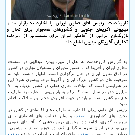
كاروخدمت: رئیس اتاق تعاون ایران، با اشاره به بازار ۱۲۰
میلیونی آفریقای جنوبی و كشورهای همجوار برای تجار و
بازرگانان ایرانی، از آمادگی ایران برای پشتیبانی از سرمایه
گذاران آفریقای جنوبی اطلاع داد.
به گزارش كاروخدمت به نقل از مهر، بهمن عبدالهی در نشست
تجاری ایران و آفریقا كه با حضور مدیران و مسئولان تجاری دو كشور
در اتاق تعاون ایران در حال برگزاری است، اظهار داشت: باید به
ظرفیت های دو كشور بزرگ ایران و آفریقا توجه بیشتری شود؛ این
در شرایطی است كه مبادلات تجاری فعلی دو كشور نزدیك به ۷۰
میلیون دلار در سال است كه رقم بسیار پایینی با عنایت به ظرفیت
های دو كشور است و باید در جهت افزایش حجم این مبادلات اقدام
نمود.
رئیس اتاق تعاون ایران با اشاره به ظرفیت های اقتصادی دو كشور در
بخش های كشاورزی،
صنعت
و سایر فعالیت های اقتصادی برای
سرمایه گذاری، ادامه داد: محوری ترین بخشی كه آفریقای جنوبی
می تواند در ایران سرمایه گذاری كند، در حوزه صنایع پتروشیمی،
صنایع پایین دستی و
صنعت
ساختمان است. ایران در حوزه
صنعت