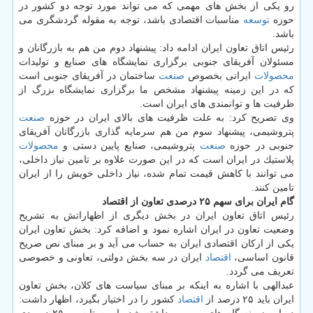
رو یكی از بخش های مهمی كه می تواند مورد توجه دو كشور در
حوزه
توسعه
مناسبات اقتصادی باشد، توجه به مقوله گردشگری می
باشد.
رئیس اتاق تعاون ایران ادامه داد: پیشنهاد دوم من هم به بازرگانان و
مسئولان آفریقای جنوبی برگزاری نمایشگاه های صنایع و تولیدات
محصولات
ایرانی بخصوص
صنعت
ساختمان در آفریقای جنوبی است
كه در این زمینه پیشنهاد مشخص ما برگزاری نمایشگاه بزرگ از
ظرفیت ها و توانمندی های ایران است.
وی تصریح كرد: به علت ظرفیت های بالای ایران در حوزه
صنعت
پتروشیمی، پیشنهاد سوم من هم سرمایه گذاری بازرگانان آفریقای
جنوبی در حوزه
صنعت
پتروشیمی، صنایع پایین دستی و
محصولات
پلاستیك در ایران است كه در این صورت علاوه بر تامین نیاز داخلی،
می توانند با كاهش قیمت تمام شده، نیاز داخلی خویش را از ایران
تامین كنند.
گام ایران برای سهم ۲۵ درصدی تعاون از اقتصاد
رئیس اتاق تعاون ایران در بخش دیگری از اظهاراتش به تشریح
وضعیت تعاون در ایران اشاره نمود و اضافه كرد: بخش تعاون ایران
یكی از اركان اقتصادی ایران به حساب می آید و بر مبنای نص صریح
قانون اساسی،
اقتصاد
ایران در سه بخش دولتی، تعاونی و خصوصی
تعریف می گردد.
عبدالهی با اشاره به اینكه بر مبنای سیاست های كلان، بخش تعاون
ایران باید ۲۵ درصد از
اقتصاد
كشور را در اختیار بگیرد، اظهار داشت: