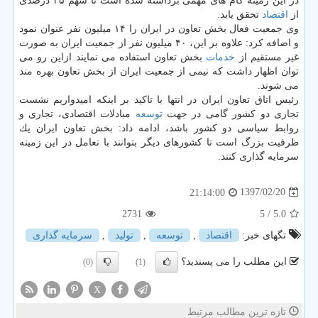
در این زمینه گام های مهمی برداشته شده است تا سهم ۲۵ درصدی
از
اقتصاد
تحقق یابد.
وی جمعیت فعال بخش تعاون در ایران را ۱۴ میلیون نفر عنوان نمود
و اضافه كرد: علاوه بر این، ۴۰ میلیون نفر از جمعیت ایران به صورت
غیر مستقیم از
خدمات
بخش تعاون استفاده می نمایند ازاین رو می
توان اظهار داشت كه نیمی از جمعیت ایران از بخش تعاون بهره مند
می شوند.
رئیس اتاق تعاون ایران در انتها با تاكید بر اینكه امیدواریم نشست
تجاری دو كشور گامی در جهت
توسعه
مبادلات اقتصادی، تجاری و
روابط سیاسی دو كشور باشد، ادامه داد: بخش تعاون ایران یك
ظرفیت بزرگ است تا كشورهای دیگر بتوانند با تعامل در این زمینه
سرمایه گذاری كنند.
1397/02/20
21:14:00
2731
/ 5
5.0
تگهای خبر:
اقتصاد
,
توسعه
,
تولید
,
سرمایه گذاری
این مطلب را می پسندید؟
(0)
(1)
X
تازه ترین مطالب مرتبط