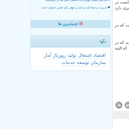
 است در
مدیریت پدیده گرد و غبار بر چهار رکن اصلی استوار است
ری دارد
جدیدترین ها
ت كه در
تگها
د كه در
ه البته
اقتصاد
اشتغال
تولید
رپورتاژ
آمار
سازمان
توسعه
خدمات