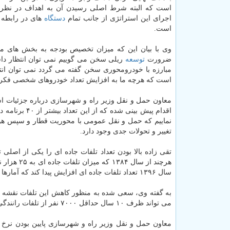
است كه البته شرط اصلی رسیدن آن به اهداف در نظر 
اجرای این استراتژی از جانب تمام
دستگاه
های در رابطه 
است.
وی با بیان این كه میزان تخصیص بودجه به بخش های مخت
ضرورت
توسعه
ریلی سخن می گوییم نمی توان انتظار داش
مبارزه با خودرومحوری سخن گفته می گردد نمی توان انت
است كه هرچه ما به افزایش تعداد خودروهای شخصی فكر می 
اقدام پیش بین
نماییم كه حمل و نقل عمومی با محوریت قطار و سپس هواپیم
تغییر و تحولات جدی وجود دارد.
تقی زاده بالا بودن تعداد تلفات جاده ای را یكی از اصل
هرچند از س
سال ۱۳۹۶ تعداد تلفات جاده ای افزایش پیدا كند كه آمارها حاكی از رشد ۱.۷ درصدی آن است.
به گفته وی، سعی شده به منظور كاهش این تلفات نقشه راه
می تواند ظرف ۱۰ سال حداقل ۷۰۰۰ نفر از تلفات رانندگی در ایران را كم كند.
معاون حمل و نقل وزیر راه و شهرسازی پایین بودن نرخ سو