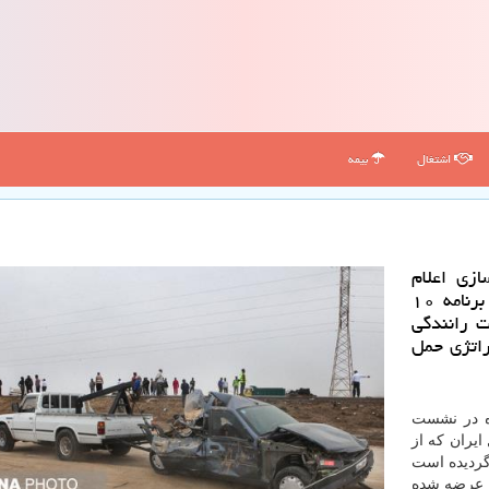
اشتغال
بیمه
زی اعلام
نمود: با برنامه ریزی های صورت گرفته ظرف یك برنامه ۱۰
ت رانندگی
راتژی حمل
ده در نشست
ایران كه از
سال ابلاغ گردیده است
ه عرضه شده