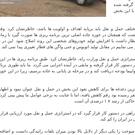
گرفته شده
با این بخش
لف حمل و نقل باید برپایه اهداف و اولویت ها باشد، خاطرنشان كرد: وقت
ت كه همچنان در حوزه جاده اصلی ترین برنامه ریزی ها صورت گیرد یا زمان
ظار داشت با افزایش تولید خودروهای شخصی این روند اصلاح شود. این در
نماییم در مقابل تولید اتوبوس و حتی واگن های قطار تغییری پیدا نمی كند.
ی شده كه از این تعداد بیشتر از ۴۰ برنامه در دستور كار قرار گرفته و مابقی در آینده اجرایی می گردد. ما باید طوری
ا بودجه دریافت كند و در مرحله ی پایانی به جاده برسیم، زیرا در این حوزه 
ی ترین دغدغه ها برای كاهش نفوذ این بخش در حمل و نقل عنوان نمود و اظها
ال ۱۳۸۴ كه میزان تلفات جاده ای به ۲۵ هزار نفر رسیده بود رقم كاهش یافته، اما با عنایت به برخی عوامل ما پیش بینی
ی در دستور كار قرار گیرد كه در استراتژی حمل و نقل مورد ارزیابی قرار 
خت را یكی دیگر از دلایل بالا بودن میزان تلفات رانندگی دانست و اضافه 