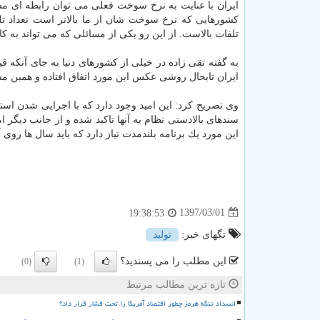
ایران با عنایت به نرخ سوخت فعلی می توان رابطه ای مس
كشورهایی كه نرخ سوخت شان از ما بالاتر است تعداد تل
تلفات بالاست. از این رو یكی از مسائلی كه می تواند به 
به گفته تقی زاده در خیلی از كشورهای دنیا به جای آنكه قی
ایران تابحال روشی عكس این مورد اتفاق افتاده و همین م
وی تصریح كرد: این امید وجود دارد كه با اجرایی شدن اس
سندهای بالادستی نظام به آنها تاكید شده و از جانب دیگر ا
این مورد یك برنامه بلندمدت نیاز دارد كه باید سال ها روی آ
1397/03/01
19:38:53
تگهای خبر:
تولید
این مطلب را می پسندید؟
(0)
(1)
تازه ترین مطالب مرتبط
انسداد تنگه هرمز چطور اقتصاد آمریکا را تحت فشار قرار داد؟