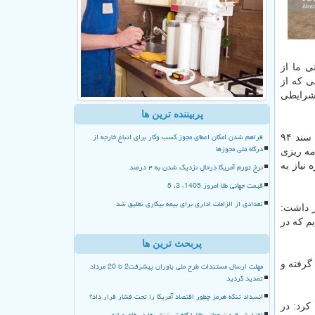
ی ما از
ی كه از
 شرایطی
پربیننده ترین ها
فراهم شدن امکان اعطای مجوز کسب وکار برای اتباع خارجه از
معاون حمل و نقل وزیر راه و شهرسازی درباره جزئیات استراتژی حمل و نقل وزارت راه، خاطرنشان كرد: طبق برنامه ریزی ها در این سند ۹۴
درگاه ملی مجوزها
 برنامه ریزی
نرخ تورم آمریکا درحال نزدیک شدن به ۴ درصد
نیاز به
قیمت جهانی طلا امروز 1405، 3، 5
تعدادی از الزامات اداری برای بیمه بیکاری تعلیق شد
ر داشت:
 كردیم كه در
پربحث ترین ها
گرفته و
مهلت ارسال مستندات طرح ملی یاوران پیشرفت2 تا 20 مرداد
تمدید گردید
انسداد تنگه هرمز چطور اقتصاد آمریکا را تحت فشار قرار داد؟
كرد: در
افزایش قیمت جهانی طلا با کاهش تنش ها در خاورمیانه