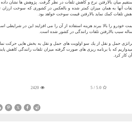
تقیم میان بالارفتن نرخ و كاهش تلفات در نظر گرفت. پژوهش ها نشان داده
فات آنها به همان میزان كمتر شده و بالعكس در كشوری كه سوخت ارزان ت
كاهش تلفات كمك نماید بالارفتن قیمت سوخت خواهد بود.
مت خودرو را بالا ببرند هزینه استفاده از آن را می افزایند این در شرایطی اس
ساله سبب بالارفتن تلفات رانندگی در كشور شده است.
تراتژی حمل و نقل از یك سو اولویت های حمل و نقل به بخش هایی حركت نمای
میدواریم كه با برنامه ریزی های صورت گرفته میزان تلفات رانندگی كاهش یابد ك
ن كار كرد.
2420
/ 5
5.0
X