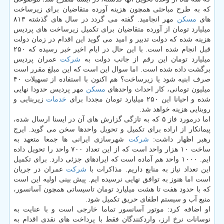
كه به طرح مباحثی همچون هزینه آورده متقاضیان برای زیرساخت
های
مسكن
مهر انجامید. گفته می گردد در سال های گذشته ۸۱۳
میلیارد تومان از آورده متقاضیان برای تكمیل زیرساخت های پردیس
هزینه شده كه دولت تدبیر و امید می گوید این اقدام در زمان دولت
قبل انجام شده است. با این حال در ایام اخیر خبر رسیده كه ۲۵۰
میلیارد تومان این رقم از جانب دولت به
شركت
عمران پردیس
برگشت داده شده است. اما سوال این است كه این مبلغ مقرر است
صرف ابنیه شود یا زیرساخت؟ هم اكنون با استفاده از تسهیلات ۴۰
میلیون تومانی، كار احداث واحدهای
مسكن
مهر پردیس حدودا نهایی
شده و احیانا این ۲۵۰ میلیارد تومان مجددا برای
خدمات
زیربنایی و
روبنایی هزینه خواهد شد.
اما درمورد فاز ۵ كه به تازگی گزارش های آن در ایسنا ارسال شده،
پیمانكار از اراده برای تكمیل و تحویل واحدها سخن می گوید. ایرج
رهبر اظهار داشت:
شركت
شهرسازی ایرانی ها جمعا متعهد به
ساخت ۱۰ هزار واحد است كه از این تعداد ۷۰۰ واحد را تحویل داده
ایم. ۱۰۰۰ واحد هم آماده است كه ایرادهای جزئی دارد. برای تكمیل
این تعداد نیاز به منابع داریم. مذاكرات با
شركت
عمران در جریان
است اما هنوز به توافق نهایی نرسیده ایم. پیش بینی اولیه این است
كه با حدود هفت تا هشت میلیارد تومان تاسیساتی همچون آسانسور،
منبع آب و سیستم اطفای حریق تكمیل شود.
او اضافه كرد: موتور آسانسور تماما خارجی است و با عنایت به
نوسانات نرخ ارز، واردكنندگان فقط با پرداخت های نقدی اقدام به