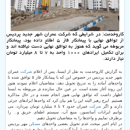
كاروخدمت: در شرایطی كه شركت عمران شهر جدید پردیس
از توافق نهایی با پیمانكار فاز ۵ اطلاع داده بود، پیمانكار
مربوطه می گوید كه هنوز به توافق نهایی دست نیافته اند و
برای تكمیل ایرادهای ۱۰۰۰ واحد به ۷ تا ۸ میلیارد تومان
نیاز دارند.
به گزارش كاروخدمت به نقل از ایسنا، پس از اعلام
شركت
عمران
شهر جدید پردیس در خصوص این كه با پیمانكار فاز ۵ توافق شده تا
واحدهای آماده را به تدریج تحویل دهد، متقاضیان اعلام نمودند هنوز
این روند آغاز نشده است. در عین حال سازنده ی مربوطه به ایسنا
اظهار داشت كه توافق نهایی هنوز انجام نشده و در حال مذاكره
هستیم. ایرج رهبر البته این را هم بیان كرد كه واحدها ایرادهای جزئی
دارند و اگر
شركت
عمران حدود ۷ تا ۸ میلیارد تومان بپردازد، می
توانیم ایرادات آسانسور، منبع آب، سیستم اطفای حریق و... را
برطرف نماییم و واحدها را به متقاضیان تحویل دهیم.
در ایام اخیر مبحث عدم تحویل بعضی واحدهای
مسكن
مهر پردیس
كه سه ماه از وعده تحویل آنها گذشته، در ایسنا مطرح شد؛ موضوعی