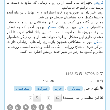
فروش
تجهیزات می كنند، ازاین رو تا زمانی كه منابع به دست ما
نرسد نمی توانیم خرید نماییم.
رهبر خبر داد: در صورت پرداخت اعتبارات لازم، نهایتا تا دو ماه آینده
واحدها تكمیل و به متقاضیان تحویل خواهد شد.
هم چنین گفته می گردد در ایام اخیر مشكلاتی در سامانه حساب
متقاضیان
مسكن
مهر در بانك
مسكن
بوجود آمده كه به توقف
پیشرفت پروژه ها انجامیده است. البته این بانك اعلام نموده تا آخر
هفته ی جاری این مشكل برطرف خواهد شد. از جانب دیگر متقاضیان
مسكن
مهر به مشكلاتی همچون بازسازی راه های ارتباطی فاز ۸،
مراكز خرید مایحتاج روزانه، امكانات ایاب و ذهاب، امنیت، روشنایی
معابر و كمبود مدارس در شهر جدید پردیس اشاره می كنند.
1397/03/12
14:36:23
2726
/ 5
5.0
تگهای خبر:
پیمانكار
,
خرید
,
شركت
,
متقاضیان
این مطلب را می پسندید؟
(0)
(1)
X