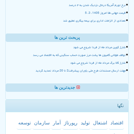
نرخ تورم آمریکا درحال نزدیک شدن به ۴ درصد
قیمت جهانی طلا امروز 1405، 3، 5
تعدادی از الزامات اداری برای بیمه بیکاری تعلیق شد
پربحث ترین ها
شارژ کوپن مرداد ماه از فردا شروع می شود
توقف طولانی کامیون ها پشت مرز صورت حساب سنگینی که به اقتصاد می رسد
شارژ کالا برگ مرداد ماه از فردا شروع می شود
مهلت ارسال مستندات طرح ملی یاوران پیشرفت2 تا 20 مرداد تمدید گردید
جدیدترین ها
تگها
اقتصاد
اشتغال
تولید
رپورتاژ
آمار
سازمان
توسعه