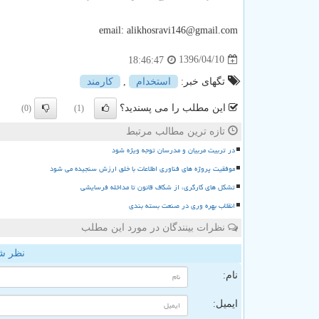
email: alikhosravi146@gmail.com
1396/04/10
18:46:47
تگهای خبر:
استخدام
,
كارمند
این مطلب را می پسندید؟
(0)
(1)
تازه ترین مطالب مرتبط
در تربیت مربیان و مدرسان توجه ویژه شود
موفقیت پروژه های فناوری اطلاعات با خلق ارزش سنجیده می شود
تشکل های کارگری، از شکاف قانون تا مداخله فرسایشی
انقلاب بهره وری در صنعت بسته بندی
نظرات بینندگان در مورد این مطلب
نظر ش
نام:
ایمیل: