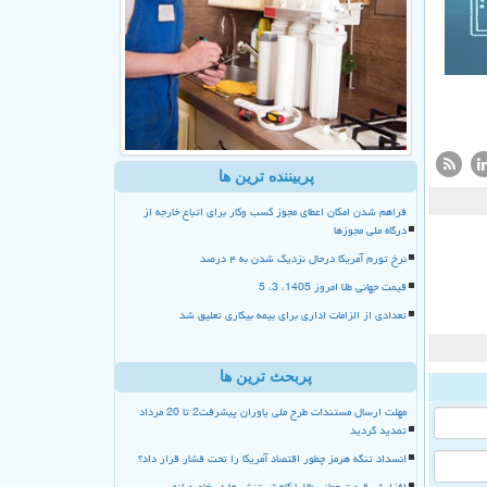
پربیننده ترین ها
فراهم شدن امکان اعطای مجوز کسب وکار برای اتباع خارجه از
درگاه ملی مجوزها
نرخ تورم آمریکا درحال نزدیک شدن به ۴ درصد
قیمت جهانی طلا امروز 1405، 3، 5
تعدادی از الزامات اداری برای بیمه بیکاری تعلیق شد
پربحث ترین ها
مهلت ارسال مستندات طرح ملی یاوران پیشرفت2 تا 20 مرداد
تمدید گردید
انسداد تنگه هرمز چطور اقتصاد آمریکا را تحت فشار قرار داد؟
افزایش قیمت جهانی طلا با کاهش تنش ها در خاورمیانه