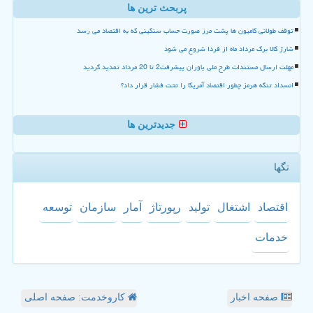
پربحث ترین ها
توقف طولانی کامیون ها پشت مرز صورت حساب سنگینی که به اقتصاد می رسد
شارژ کالا برگ مرداد ماه از فردا شروع می شود
مهلت ارسال مستندات طرح ملی یاوران پیشرفت2 تا 20 مرداد تمدید گردید
انسداد تنگه هرمز چطور اقتصاد آمریکا را تحت فشار قرار داد؟
جدیدترین ها
تگها
اقتصاد
اشتغال
تولید
رپورتاژ
آمار
سازمان
توسعه
خدمات
صفحه اخبار
کاروخدمت: صفحه اصلی