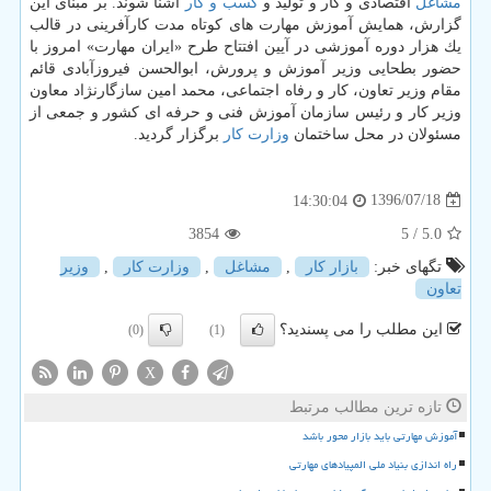
مشاغل
اقتصادی و كار و تولید و
كسب و كار
آشنا شوند. بر مبنای این
گزارش، همایش آموزش مهارت های كوتاه مدت كارآفرینی در قالب
یك هزار دوره آموزشی در آیین افتتاح طرح «ایران مهارت» امروز با
حضور بطحایی وزیر آموزش و پرورش، ابوالحسن فیروزآبادی قائم
مقام وزیر تعاون، كار و رفاه اجتماعی، محمد امین سازگارنژاد معاون
وزیر كار و رئیس سازمان آموزش فنی و حرفه ای كشور و جمعی از
مسئولان در محل ساختمان
وزارت كار
برگزار گردید.
1396/07/18
14:30:04
3854
/ 5
5.0
تگهای خبر:
بازار كار
,
مشاغل
,
وزارت كار
,
وزیر
تعاون
این مطلب را می پسندید؟
(0)
(1)
X
تازه ترین مطالب مرتبط
آموزش مهارتی باید بازار محور باشد
راه اندازی بنیاد ملی المپیادهای مهارتی