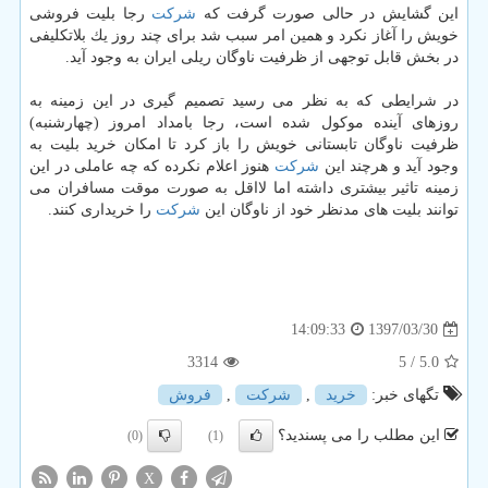
این گشایش در حالی صورت گرفت كه
شركت
رجا بلیت فروشی
خویش را آغاز نكرد و همین امر سبب شد برای چند روز یك بلاتكلیفی
در بخش قابل توجهی از ظرفیت ناوگان ریلی ایران به وجود آید.
در شرایطی كه به نظر می رسید تصمیم گیری در این زمینه به
روزهای آینده موكول شده است، رجا بامداد امروز (چهارشنبه)
ظرفیت ناوگان تابستانی خویش را باز كرد تا امكان خرید بلیت به
وجود آید و هرچند این
شركت
هنوز اعلام نكرده كه چه عاملی در این
زمینه تاثیر بیشتری داشته اما لااقل به صورت موقت مسافران می
توانند بلیت های مدنظر خود از ناوگان این
شركت
را خریداری كنند.
1397/03/30
14:09:33
3314
/ 5
5.0
تگهای خبر:
خرید
,
شركت
,
فروش
این مطلب را می پسندید؟
(0)
(1)
X