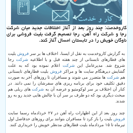
كاروخدمت: چند روز بعد از آغاز اختلافات جدید میان شركت
رجا و شركت راه آهن، رجا تصمیم گرفت بلیت فروشی برای
ناوگان خویش را در تابستان امسال آغاز كند.
به گزارش كاروخدمت به نقل از ایسنا، اختلاف ها بر سر
فروش
بلیت
های قطارهای تابستانی از چند هفته قبل و با اطلاعیه
شركت
رجا
شروع شد. مدیرعامل این
شركت
اعلام نموده بود كه به علت
گشایش دیرهنگام سایت ها و مراكز
فروش
بلیت قطارهای تابستانی
هم
شركت
ها متضرر می شوند و مسافران تا روزهای آخر به صورت
دقیق تكلیف خود برای برنامه ریزی های سفرشان را نمی دانند. در
كنار آن اختلاف بر سر لوكومتیو و عرضه آن به
شركت
های ریلی هم
مبحث دیگری بود كه دو طرف بر سر آن با چالش هایی جدید رو به رو
شدند.
چند روز بعد از این اظهارات راه آهن در ۲۷ خردادماه رسما سایت
فروش
بلیت را باز كرد تا مسافران بتوانند برای روزهای حدفاصل اول
تیرماه تا ۱۵ مردادماه بلیت قطارهای مدنظر خویش را خریداری كنند.