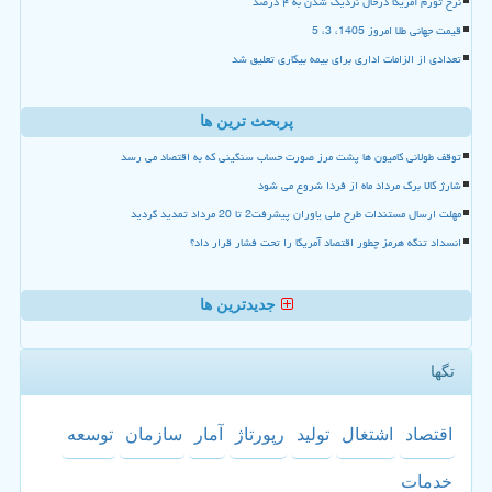
نرخ تورم آمریکا درحال نزدیک شدن به ۴ درصد
قیمت جهانی طلا امروز 1405، 3، 5
تعدادی از الزامات اداری برای بیمه بیکاری تعلیق شد
پربحث ترین ها
توقف طولانی کامیون ها پشت مرز صورت حساب سنگینی که به اقتصاد می رسد
شارژ کالا برگ مرداد ماه از فردا شروع می شود
مهلت ارسال مستندات طرح ملی یاوران پیشرفت2 تا 20 مرداد تمدید گردید
انسداد تنگه هرمز چطور اقتصاد آمریکا را تحت فشار قرار داد؟
جدیدترین ها
تگها
اقتصاد
اشتغال
تولید
رپورتاژ
آمار
سازمان
توسعه
خدمات