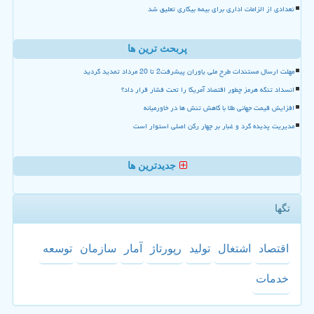
تعدادی از الزامات اداری برای بیمه بیکاری تعلیق شد
پربحث ترین ها
مهلت ارسال مستندات طرح ملی یاوران پیشرفت2 تا 20 مرداد تمدید گردید
انسداد تنگه هرمز چطور اقتصاد آمریکا را تحت فشار قرار داد؟
افزایش قیمت جهانی طلا با کاهش تنش ها در خاورمیانه
مدیریت پدیده گرد و غبار بر چهار رکن اصلی استوار است
جدیدترین ها
تگها
اقتصاد
اشتغال
تولید
رپورتاژ
آمار
سازمان
توسعه
خدمات