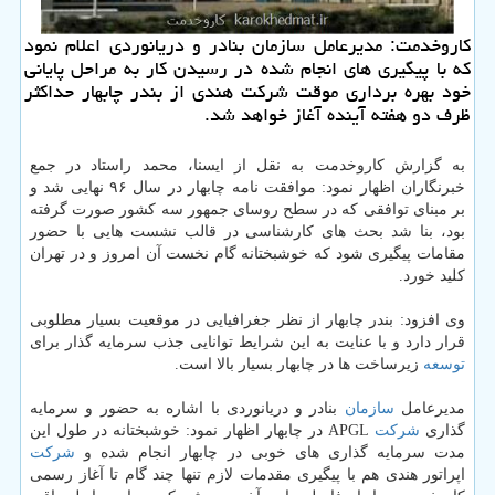
كاروخدمت: مدیرعامل سازمان بنادر و دریانوردی اعلام نمود
كه با پیگیری های انجام شده در رسیدن كار به مراحل پایانی
خود بهره برداری موقت شركت هندی از بندر چابهار حداكثر
ظرف دو هفته آینده آغاز خواهد شد.
به گزارش كاروخدمت به نقل از ایسنا، محمد راستاد در جمع
خبرنگاران اظهار نمود: موافقت نامه چابهار در سال ۹۶ نهایی شد و
بر مبنای توافقی كه در سطح روسای جمهور سه كشور صورت گرفته
بود، بنا شد بحث های كارشناسی در قالب نشست هایی با حضور
مقامات پیگیری شود كه خوشبختانه گام نخست آن امروز و در تهران
كلید خورد.
وی افزود: بندر چابهار از نظر جغرافیایی در موقعیت بسیار مطلوبی
قرار دارد و با عنایت به این شرایط توانایی جذب سرمایه گذار برای
توسعه
زیرساخت ها در چابهار بسیار بالا است.
مدیرعامل
سازمان
بنادر و دریانوردی با اشاره به حضور و سرمایه
گذاری
شركت
APGL در چابهار اظهار نمود: خوشبختانه در طول این
مدت سرمایه گذاری های خوبی در چابهار انجام شده و
شركت
اپراتور هندی هم با پیگیری مقدمات لازم تنها چند گام تا آغاز رسمی