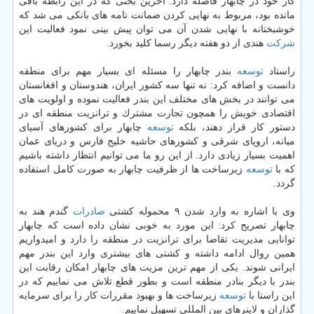
كار خود در چابهار فاصله دارد. آخرین بحثی كه در این رابطه باقی
مانده بود، مربوط به نهایی كردن ضمانت نامه های بانكی می شد كه
خوشبختانه با نهایی شدن آن می توان پیش بینی نمود فعالیت این
شركت
هندی از دو هفته دیگر رسما كلید بخورد.
راستاد
توسعه
بندر چابهار را مسئله ای بسیار مهم برای منطقه
دانست و اضافه كرد: نه تنها سه كشور ایران، هندوستان و افغانستان
می توانند در بخش های مختلف این بندر فعالیت نموده و اولویت های
اقتصادی خویش را همچون تجارت مشترك و ترانزیت منطقه ای در
دستور كار قرار دهند، بلكه
توسعه
چابهار برای كشورهای آسیای
میانه، اروپای شرقی و كشورهای حاشیه خلیج فارس و دریای عمان
اهمیت بسیار زیادی دارد. از این رو ما می توانیم انتظار داشته باشیم
كه با
توسعه
زیرساخت ها از ظرفیت چابهار به صورت كامل استفاده
گردد.
وی با اشاره به وارد شدن ۹ محموله كشتی
صادرات
گندم هند به
چابهار تصریح كرد: این مورد به خوبی نشان داده است كه چابهار
توانایی مدیریت تقاضا برای ترانزیت در منطقه را دارد و امیدواریم
همین روال ادامه داشته و كشتی های بیشتری وارد این بندر مهم
ایرانی شوند. یكی از مهم ترین مزیت های چابهار امكان رقابت این
بندر با دیگر بنادر منطقه است و بطور قطع تلاش می نماییم كه در
این راستا با
توسعه
زیرساخت ها و بهبود مقررات كار را برای سرمایه
گذاران و لاینرهای بین المللی تسهیل نماییم.