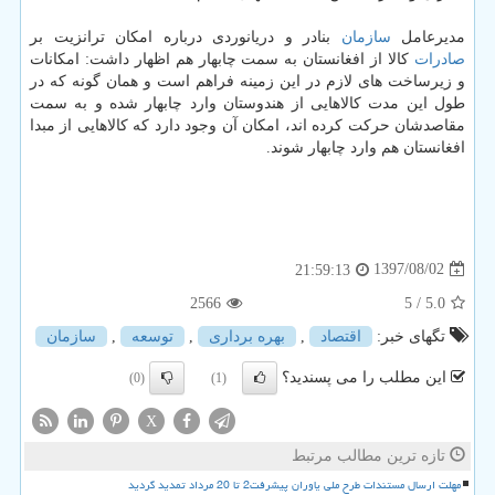
مدیرعامل
سازمان
بنادر و دریانوردی درباره امكان ترانزیت بر
صادرات
كالا از افغانستان به سمت چابهار هم اظهار داشت: امكانات
و زیرساخت های لازم در این زمینه فراهم است و همان گونه كه در
طول این مدت كالاهایی از هندوستان وارد چابهار شده و به سمت
مقاصدشان حركت كرده اند، امكان آن وجود دارد كه كالاهایی از مبدا
افغانستان هم وارد چابهار شوند.
1397/08/02
21:59:13
2566
/ 5
5.0
تگهای خبر:
اقتصاد
,
بهره برداری
,
توسعه
,
سازمان
این مطلب را می پسندید؟
(0)
(1)
X
تازه ترین مطالب مرتبط
مهلت ارسال مستندات طرح ملی یاوران پیشرفت2 تا 20 مرداد تمدید گردید