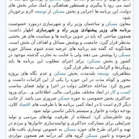
امید می رود با پیگیری و همینطور هماهنگی و كمك سایر بخش های
دولت، این برنامه ها اجرایی و بخش
مسكن
از
توسعه
لازم برخوردار
شود.
معاون
مسكن
و ساختمان وزیر راه و شهرسازی درمورد خصوصیت
برنامه های وزیر پیشنهادی وزیر راه و شهرسازی
اظهار داشت:
همچون مباحثی كه باید در تدوین برنامه ها و سیاست های هر بخشی
مدنظر قرار گیرد، جامعیت و پوشش مسائل و اهداف آن بخش است.
همانگونه كه گفته شد برنامه های عرضه شده عموم مسائل حوزه
مسكن
را پوشش می دهند ولی با عنایت به تجارب گذشته موجود در
كشور و بخش
مسكن
، برای اجرای مطلوب این برنامه ها باید
رویكردها و الزاماتی مدنظر قرار گیرد.
مظاهریان،
توسعه
بلندمدت بخش
مسكن
و عدم نگاه های پروژه
محور و كوتاه مدت در این حوزه را یكی از این الزامات دانست و
تصریح كرد: مداخله حداقلی دولت در اجرا و تولید فضای مناسب
كسب و كار
در ابعاد مختلف مقرراتی، مالی، اطلاعاتی و... برای ورود
حداكثری بخش خصوصی به حوزه
مسكن
ضروری می باشد. از جانب
دیگر لازم است تا در ابعاد كمی برنامه ها با ظرفیت های
اقتصاد
كلان،
بودجه دولت و خانوار و سیستم بانكی تناسبی تولید شود.
وی خاطرنشان كرد: استفاده از ظرفیت نهادهای مردمی و تولید
شرایطی برای مشاركت حداكثری و توانمندسازی خانوارها و مردم در
تهیه و اجرای طرح های حوزه
مسكن
به خصوص نوسازی بافت های
فرسوده و تامین
مسكن
گروه های كم درآمد هم همچون مواردی