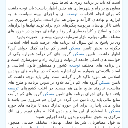
است كه باید در برنامه ریزی ها لحاظ شود.
معاون وزیر راه و شهرسازی هم چنین اظهار داشت: باید توجه داشت
كه برای انجام اقدامات
توسعه
ای و اجرای بهینه سیاست ها به
ابزارها و نهادهای كارآمد و موثر هم نیاز است. بنابراین ضروری می
باشد تا از نهادهای مربوطه پیگیرهای لازم برای تولید نهادها و ابزارهای
جدید و اصلاح و كارآمدسازی ابزارها و نهادهای موجود در حوزه های
مختلف مالی، پولی، بازار سرمایه، زمین، بیمه و... صورت پذیرد.
وی در پاسخ به این سوال كه برنامه های عرضه شده آقای اسلامی
چگونه به بخش تامین
مسكن
اقشار كم درآمد كمك خواهد كرد؟
اظهار داشت: تامین
مسكن
گروه های كم درآمد همواره یكی از
خواسته های اصلی جامعه از دولت و وزارت راه و شهرسازی است و
در برنامه های مختلف
توسعه
كشور و همینطور قانون اساسی و
اسناد بالادستی همواره به آن اشاره شده كه در برنامه های مهندس
اسلامی هم مورد تاكید قرار گرفته است. ولی باید توجه داشت كه
تامین
مسكن
گروه های كم درآمد علاوه بر تدوین برنامه و طرح های
مناسب، نیازمند منابع مالی هم هست. در اغلب كشورهای
توسعه
یافته دنیا برای اجرای برنامه های تامین
مسكن
گروه های كم درآمد،
منابع مالی پایداری تامین می گردد. در ایران هم ضروری می باشد تا
منابع مالی پایداری برای این حوزه تدارك دیده تا برنامه های حوزه
مسكن
با استفاده از این منابع و بدون اتكا به منابع تورم زای بانك
مركزی به نحوی مطلوب و بدون وقفه اجرایی شوند.
به قول مظاهریان، شرایط فعلی نهادهای مختلف حمایتی همچون