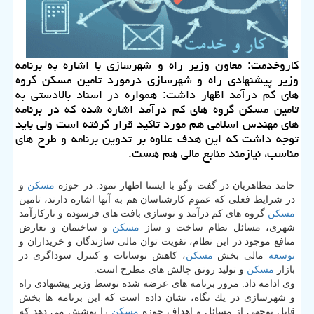
كاروخدمت: معاون وزیر راه و شهرسازی با اشاره به برنامه
وزیر پیشنهادی راه و شهرسازی درمورد تامین مسكن گروه
های كم درآمد اظهار داشت: همواره در اسناد بالادستی به
تامین مسكن گروه های كم درآمد اشاره شده كه در برنامه
های مهندس اسلامی هم مورد تاكید قرار گرفته است ولی باید
توجه داشت كه این هدف علاوه بر تدوین برنامه و طرح های
مناسب، نیازمند منابع مالی هم هست.
حامد مظاهریان در گفت وگو با ایسنا اظهار نمود: در حوزه
مسكن
و
در شرایط فعلی كه عموم كارشناسان هم به آنها اشاره دارند، تامین
مسكن
گروه های كم درآمد و نوسازی بافت های فرسوده و ناركارآمد
شهری، مسائل نظام ساخت و ساز
مسكن
و ساختمان و تعارض
منافع موجود در این نظام، تقویت توان مالی سازندگان و خریداران و
توسعه
مالی بخش
مسكن
، كاهش نوسانات و كنترل سوداگری در
بازار
مسكن
و تولید رونق چالش های مطرح است.
وی ادامه داد: مرور برنامه های عرضه شده توسط وزیر پیشنهادی راه
و شهرسازی در یك نگاه، نشان داده است كه این برنامه ها بخش
قابل توجهی از مسائل و اهداف حوزه
مسكن
را پوشش می دهد كه