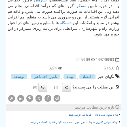
كمیته امداد امام خمینی، بنیاد مستضعفان،
سازمان
تامین اجتماعی
و... در حوزه تامین
مسكن
گروه های كم درآمد اقداماتی انجام می
دهند ولی این اقدامات به صورت پراكنده صورت می پذیرد و فاقد هم
افزایی لازم هستند. از این رو ضروری می باشد به منظور هم افزایی
بیشتر در منابع و امكانات این
دستگاه
ها با منابع و زمین های در اختیار
وزارت راه و شهرسازی، شرایطی برای برنامه ریزی متمركز در این
حوزه مهیا شود.
1397/08/03
22:53:09
3274
/ 5
5.0
تگهای خبر:
اقتصاد
,
بیمه
,
تامین اجتماعی
,
توسعه
این مطلب را می پسندید؟
(0)
(1)
X
تازه ترین مطالب مرتبط
شارژ کوپن مرداد ماه از فردا شروع می شود
توقف طولانی کامیون ها پشت مرز صورت حساب سنگینی که به اقتصاد می رسد