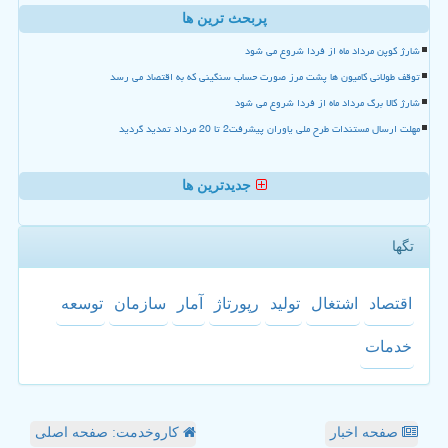
پربحث ترین ها
شارژ کوپن مرداد ماه از فردا شروع می شود
توقف طولانی کامیون ها پشت مرز صورت حساب سنگینی که به اقتصاد می رسد
شارژ کالا برگ مرداد ماه از فردا شروع می شود
مهلت ارسال مستندات طرح ملی یاوران پیشرفت2 تا 20 مرداد تمدید گردید
جدیدترین ها
تگها
اقتصاد
اشتغال
تولید
رپورتاژ
آمار
سازمان
توسعه
خدمات
صفحه اخبار
کاروخدمت: صفحه اصلی