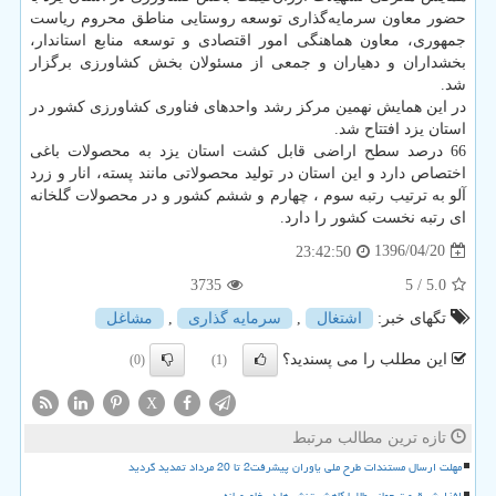
حضور معاون سرمایه‌گذاری توسعه روستایی مناطق محروم ریاست
جمهوری، معاون هماهنگی امور اقتصادی و توسعه منابع استاندار،
بخشداران و دهیاران و جمعی از مسئولان بخش كشاورزی برگزار
شد.
در این همایش نهمین مركز رشد واحدهای فناوری كشاورزی كشور در
استان یزد افتتاح شد.
66 درصد سطح اراضی قابل كشت استان یزد به محصولات باغی
اختصاص دارد و این استان در تولید محصولاتی مانند پسته، انار و زرد
آلو به ترتیب رتبه سوم ، چهارم و ششم كشور و در محصولات گلخانه
ای رتبه نخست كشور را دارد.
1396/04/20
23:42:50
3735
/ 5
5.0
تگهای خبر:
اشتغال
,
سرمایه گذاری
,
مشاغل
این مطلب را می پسندید؟
(0)
(1)
X
تازه ترین مطالب مرتبط
مهلت ارسال مستندات طرح ملی یاوران پیشرفت2 تا 20 مرداد تمدید گردید