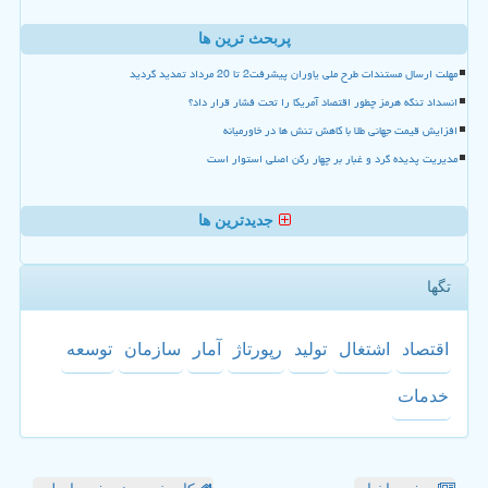
پربحث ترین ها
مهلت ارسال مستندات طرح ملی یاوران پیشرفت2 تا 20 مرداد تمدید گردید
انسداد تنگه هرمز چطور اقتصاد آمریکا را تحت فشار قرار داد؟
افزایش قیمت جهانی طلا با کاهش تنش ها در خاورمیانه
مدیریت پدیده گرد و غبار بر چهار رکن اصلی استوار است
جدیدترین ها
تگها
اقتصاد
اشتغال
تولید
رپورتاژ
آمار
سازمان
توسعه
خدمات