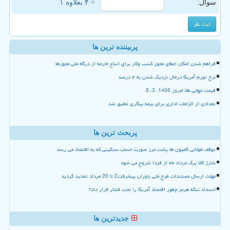
سوال:
= ۴ بعلاوه ۱
پربیننده ترین ها
فراهم شدن امکان اعطای مجوز کسب وکار برای اتباع خارجه از درگاه ملی مجوزها
نرخ تورم آمریکا درحال نزدیک شدن به ۴ درصد
قیمت جهانی طلا امروز 1405، 3، 5
تعدادی از الزامات اداری برای بیمه بیکاری تعلیق شد
پربحث ترین ها
توقف طولانی کامیون ها پشت مرز صورت حساب سنگینی که به اقتصاد می رسد
شارژ کالا برگ مرداد ماه از فردا شروع می شود
مهلت ارسال مستندات طرح ملی یاوران پیشرفت2 تا 20 مرداد تمدید گردید
انسداد تنگه هرمز چطور اقتصاد آمریکا را تحت فشار قرار داد؟
جدیدترین ها