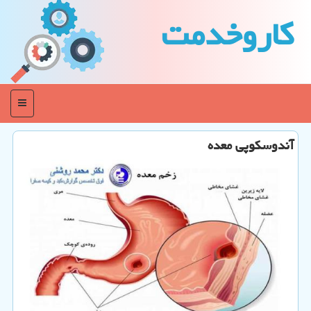
كاروخدمت
منو
آندوسكوپی معده