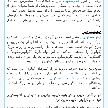
برخی از انواع
آندوسکوپی
نیاز به آمادگی‌های مخصوص مثلا پاک
کردن معده یا روده دارد. ممکن است پزشک از شما بخواهد پیش از
انجام عمل چیزی نخورید یا ننوشید، یا برای شما مسهل تجویز کند.
افرادی که تحت آندوسکوپی قرارمی‌گیرند معمولا با داروهای
آرام‌بخش تسکین داده می‌شوند تا درد و ناراحتی‌شان به حداقل
برسد.
کولونوسکوپی
کولونوسکوپی
روشی است که در آن یک پزشک متخصص با استفاده
از یک لوله بلند، انعطاف‌پذیر و باریک (که در انتهای آن یک دوربین و
چراغ کوچک نصب شده است)، داخل راست‌روده و روده بزرگ
(کولون) را مشاهده می‌کند. به این لوله باریک “کولونوسکوپ” یا
“اسکوپ” می‌گویند. کلونوسکوپی می‌تواند تحریک، تورم بافت روده،
زخم‌ها، پلیپ روده بزرگ و سرطان کولون را نشان دهد
.
شایع‌ترین علامت سرطان روده بزرگ (سرطان کولون) این است که
در اغلب موارد علامت یا نشانه‌ای ندارد. به همین دلیل دکتر محمد
روشنی ،
متخصص کبد و آندوسکوپی
از کلونوسکوپی برای تشخیص
زودهنگام مشکلات گوارشی از جمله سرطان روده بزرگ استفاده
می‌کنند
.
انجام آندوسکوپی و کولونوسکوپی، بهترین و دقیقترین آندوسکوپی
فوقانی و کولونوسکوپی بدون درد.
درمان هموروئید (بواسیر) و شقاق مقعد بدون جراحی و درد. انجام