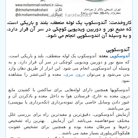
كاروخدمت: آندوسكوپ یك لوله منعطف، بلند و باریكی است،
كه منبع نور و دوربین ویدیویی كوچكی در سر آن قرار دارد،
و به وسیله آن اندوسكوپی انجام می شود.
آندوسکوپی
آندوسکوپی
معده
: آندوسکوپ یک لوله منعطف، بلند و باریکی است،
که منبع نور و دوربین ویدیویی کوچکی در سر آن قرار دارد، و به
وسیله آن اندوسکوپی انجام می شود. این ابزار از طریق دهان وارد
بدن می‌شود و می‌توان
درون مری
، معده و اثنی‌عشر را مشاهده
نمود.
آندوسکوپها همچنین دارای لوله‌هایی برای ساکشن یا کشیدن مایع
درون معده به خارج، فرستادن هوا به داخل معده و بادکردن آن و
عبور دادن وسایل خاصی برای نمونه‌برداری (تکه‌برداری یا بیوپسی)
نیز می‌باشند.
آزمایش آندوسکوپی، دقیق‌ترین و مفیدترین راه برای بررسی علل
مختلف سوءهاضمه می‌باشد. این آزمایش . بهترین راه تشخیص
زخم‌ها و سرطان معده بوده و همچنین برای تشخیص عفونت
هلیکوباکترپیلوری بسیار مفید می باشند...