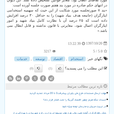
مورد تقاضای ابطال بود، مغایر قوانین تشخیص داده نشد. این دیوان
در انتهای حكم صادره در مورد بند هفتم صورت جلسه آورده است:
«بند ۷ صورتجلسه مورد شكایت از این حیث كه سهمیه استخدامی
ایثارگران (جامعه هدف بنیاد شهید) را به حداقل ۳۰ درصد افزایش
داده است كه ۲۵ درصد آن با نظارت كامل بنیاد شهید و امور
ایثارگران اعمال شود، مغایرتی با قانون نداشته و قابل ابطال نمی
باشد.»
1397/10/20
13:22:39
3217
/ 5
5.0
تگهای خبر:
استخدام
,
اقتصاد
,
توسعه
,
خدمات
این مطلب را می پسندید؟
(0)
(1)
X
تازه ترین مطالب مرتبط
مهلت ارسال مستندات طرح ملی یاوران پیشرفت2 تا 20 مرداد تمدید گردید
انسداد تنگه هرمز چطور اقتصاد آمریکا را تحت فشار قرار داد؟
در تربیت مربیان و مدرسان توجه ویژه شود
بانک رفاه کارگران آماده تامین مالی طرح های توسعه ای وزارت راه و شهرسازی با بهره گیری از