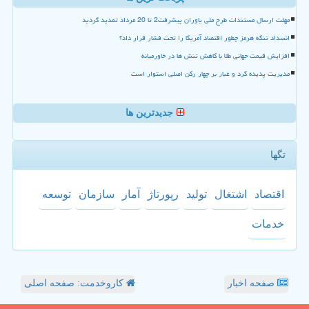
مهلت ارسال مستندات طرح ملی یاوران پیشرفت2 تا 20 مرداد تمدید گردید
انسداد تنگه هرمز چطور اقتصاد آمریکا را تحت فشار قرار داد؟
افزایش قیمت جهانی طلا با کاهش تنش ها در خاورمیانه
مدیریت پدیده گرد و غبار بر چهار رکن اصلی استوار است
جدیدترین ها
تگها
اقتصاد
اشتغال
تولید
رپورتاژ
آمار
سازمان
توسعه
خدمات
صفحه اخبار
کاروخدمت: صفحه اصلی