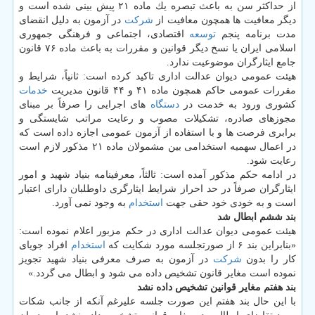
از حداكثر سن به باعث تبصره یك ماده ۲۱ پیش بینی شده است و
دیگر معافیت ها همچون معافیت از
شركت
در آزمون به دلیل انقضای
مدت برنامه پنجم
توسعه
اقتصادی، اجتماعی و فرهنگی جمهوری
اسلامی ایران یا نسخ دیگر قوانین و مقررات به باعث ماده ۷۶ قانون
جامع ایثارگران موضوعیت ندارد.
هیئت عمومی دیوان عدالت اداری تاكید كرده است: ثانیاً، شرایط و
مقررات عمومی حاكم همچون ماده ۴۱ و ۴۴ قانون مدیریت
خدمات
كشوری ورود به خدمت در
دستگاه
های اجرایی را صرفاً بر مبنای
مجوزهای صادره، تشكیلات مصوب و رعایت مراتب شایستگی و
برابری فرصت ها و با استفاده از آزمون عمومی اجازه داده است كه
در اعمال سهمیه استخدامی بین مشمولان ماده ۲۱ مذكور لازم است
رعایت شود.
در ادامه حكم مذكور آمده است: ثالثاً، معرفینامه بنیاد شهید و امور
ایثارگران صرفاً در حد احراز شرایط ایثارگری داوطلبان دارای اعتبار
است و به خودی خود حقی جهت
استخدام
به وجود نمی آورد.
بند ششم ابطال شد
هیئت عمومی دیوان عدالت اداری در حكم مزبور اعلام نموده است:
«بنابراین بند ۶ از صورتجلسه مورد شكایت كه
استخدام
افراد جویای
كار را بدون
شركت
در آزمون به صرف معرفی بنیاد شهید تجویز
نموده است مغایر قانون تشخیص داده می شود و ابطال می گردد.»
بند هفتم مغایر قوانین تشخیص داده نشد
با این حال بند هفتم این صورت جلسه علیرغم آنكه از جانب شكات