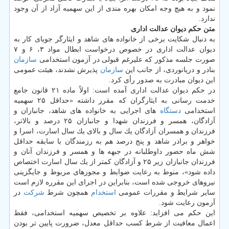
نمود و به هیچ وجه امكان بهره مندی از این سهمیه آزاد از آن وجود
ندارد.
متن حكم دیوان عدالت اداری
به دنبال شكایت برخی از خانواده های شاهد و ایثارگر جویای كار به
دیوان عدالت اداری در خصوص درخواست ابطال مواد ۳، ۶ و ۷
صورت جلسه مذكور كه علیرغم قبولی در آزمون استخدامی
سازمان
بنادر و دریانوردی، از جانب این
سازمان
پذیرش نشدند، هیئت عمومی
این دیوان مبادرت به صدور رأی كرد.
در حكم دیوان عدالت اداری آمده است: اولاً ماده ۲۱ قانون جامع
خدمت رسانی به ایثارگران كه مقرر داشته «حداقل ۲۵ سهمیه
استخدامی
دستگاه
های اجرایی به خانواده های شاهد، جانبازان و
آزادگان، همسر و فرزندان شهدا و جانبازان ۲۵ درصد و بالاتر،
فرزندان و همسران آزادگان یك سال و بالای یك سال اسارت، اسرا و
خواهر و برادر شاهد و پنج درصد هم به رزمندگان با سابقه حداقل
شش ماه حضور داوطلبانه در جبهه ها و همسر و فرزندان آنان و
فرزندان جانبازان زیر ۲۵ و آزادگان كمتر از یك سال اسارت اختصاص
داده شود»، منوط به رعایت ضوابط و مجوزهای مربوط و جایگزینی
نیروهای خروجی شده است، بنابراین در اجرای این مقرره لازم است
سایر شرایط و مقررات عمومی
استخدام
همچون شرط
شركت
در
آزمون رعایت شود.
این حكم می افزاید: علاوه بر تخصیص سهمیه استخدامی، فقط
اعمال معافیت از شرط كسب حداقل معدل، ضرورت پایین تر بودن