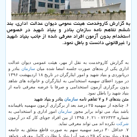
به گزارش كاروخدمت هیئت عمومی دیوان عدالت اداری، بند
ششم تفاهم نامه سازمان بنادر و بنیاد شهید در خصوص
استخدام بدون آزمون افراد معرفی شده از جانب بنیاد شهید
را غیرقانونی دانست و باطل نمود.
به گزارش كاروخدمت به نقل از مهر، هیئت عمومی دیوان عدالت
اداری یكی از بندهای صورت جلسه امضا شده میان
سازمان
بنادر و
دریانوردی و بنیاد شهید و امور ایثارگران در تاریخ ۱۸ اردیبهشت ۱۳۹۶
در مورد اعطای سهمیه استخدامی به ایثارگران و خانواده های شاهد
بدون برگزاری آزمون استخدامی و صرفا با عرضه معرفی نامه از
بنیاد شهید را باطل نمود.
متن بندهای ۶ و ۷ تفاهم نامه
سازمان
بنادر و بنیاد شهید
۶. چنانچه از سهمیه ۲۵ درصد بعد از برگزاری آزمون سهمیه باقیمانده
باشد بنیاد می تواند برابر مجوز
سازمان
امور اداری و استخدامی به
شماره ۷۲۶۳۲۳ - ۲۱؍۶؍۱۳۹۵ از بین افراد جویای كار كه در آزمون
شركت
نكرده اند می تواند معرفی نماید.
۷. حداقل ۳۰ درصد سهمیه سهم به صورت قاطع متعلق به جامعه
هدف بنیاد بوده كه ۲۵ درصد آنرا بنیاد با نظارت كامل معرفی خواهد