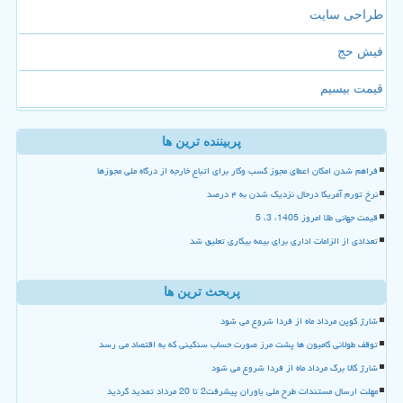
طراحی سایت
فیش حج
قیمت بیسیم
پربیننده ترین ها
فراهم شدن امکان اعطای مجوز کسب وکار برای اتباع خارجه از درگاه ملی مجوزها
نرخ تورم آمریکا درحال نزدیک شدن به ۴ درصد
قیمت جهانی طلا امروز 1405، 3، 5
تعدادی از الزامات اداری برای بیمه بیکاری تعلیق شد
پربحث ترین ها
شارژ کوپن مرداد ماه از فردا شروع می شود
توقف طولانی کامیون ها پشت مرز صورت حساب سنگینی که به اقتصاد می رسد
شارژ کالا برگ مرداد ماه از فردا شروع می شود
مهلت ارسال مستندات طرح ملی یاوران پیشرفت2 تا 20 مرداد تمدید گردید