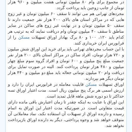
در مجموع برای وام ۸۰ میلیون تومانی هشت میلیون و ۹۶۰ هزار
تومان از جانب زوجین باید پرداخت گردد.
مجردهای تهرانی هم می توانند تا سقف ۶۰ میلیون تومان و غیر زوج
هایی كه در مراكز استان های بالای ۲۰۰ هزار نفر جمعیت دارند تا
سقف ۵۰ میلیون تومان و در نهایت غیر زوج های ساكن در سایر
مناطق تا سقف ۴۰ میلیون تومان وام دریافت نمایند كه به ترتیب هر
كدام باید ۱۲۰، ۱۰۰ و ۸۰ برگ بهادار اوراق تسهیلات
مسكن
را از
فرابورس ایران خریداری كنند.
با این حساب مجردهای تهرانی باید برای خرید این اوراق شش میلیون
و ۷۲۰ هزار تومان، افراد ساكن در مراكز استان بالای ۲۰۰ هزار نفر
جمعیت مبلغ پنج میلیون و ۶۰۰ تومان و افراد گروه سوم مبلغ چهار
میلیون و ۴۸۰ هزار تومان پرداخت كنند. البته در صورت تمایل برای
دریافت وام ۲۰ میلیون تومانی جعاله باید مبلغ دو میلیون و ۴۴۰ هزار
تومان دیگر هم بپردازند.
اوراق تسهیلات
مسكن
قابلیت معامله در فرابورس ایران را دارد و
ارزش اسمی هر برگ پنج میلیون ریال است. مدت اعتبار اوراق تسه
حداكثر تا دو دوره شش ماهه قابل تمدید است.
این اوراق با عنایت به اینكه چقدر تا زمان اعتبارش باقی مانده دارای
قیمت متفاوتی است. در صورتیكه مدت اعتبار این اوراق به اتمام
رسیده و دارنده اوراق از تسهیلات آن استفاده نكند، نماد معاملاتی آن
متوقف خواهد شد و وجوه پرداختی، دیگر به دارنده اوراق بازپرداخت
نخواهد شد.