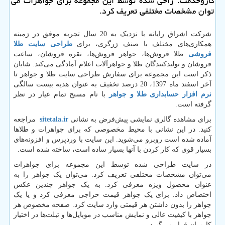
كاروخدمت: راحی شده توسط این مجموعه برای جواهرات می
‌توان مشخصات مختلفی تعریف كرد.
شرکت اشراق رایانه با نزدیک به 20 سال تجربه موفق در زمینه
همکاری‌های مختلف با صنف زرگری، برای
طراحی سایت طلا
فروشی
طلا فروش‌ها، جواهر فروش‌ها، نقره فروشان، ساعت
فروشان و تولیدکنندگان طلا و جواهرآلات اعلام آمادگی می‌کند. شایان
ذکر است این مجموعه برای سفارش طراحی سایت طلا و جواهر تا
آخر اسفند ماه 1397، 20 درصد تخفیف به عنوان هدیه بیست سالگی
نرم افزار حسابداری طلا و جواهر
با نام مسبح تمام عیار در نظر
گرفته است.
برای مشاهده گالری نمایشی پیش‌فرض به نشانی
sitetala.ir
مراجعه
کنید. در این نشانی با محیط مخصوصی که برای جواهرات و طلاها
آماده شده است روبرو می‌شوید. این سایت با وردپرس و افزونه‌های
بسیار قوی که کار کردن با آنها بسیار ساده است، ساخته شده است
.
در سایت طراحی شده توسط این مجموعه برای جواهرات
می‌توان مشخصات مختلفی تعریف کرد. می‌توان یک جواهر را به
عنوان محصول ویژه معرفی کرد. به یک جواهر چندین عکس
اختصاص داد. برای یک جواهر قیمت حراجی معرفی کرد و یا یک
جواهر را بدون داشتن هر قیمتی وارد سایت کرد. صفحه مخصوص هر
جواهر با کیفیت عالی و نمایش مناسب در موبایل‌ها و تبلت‌ها در اختیار
کاربران قرار می‌گیرد.