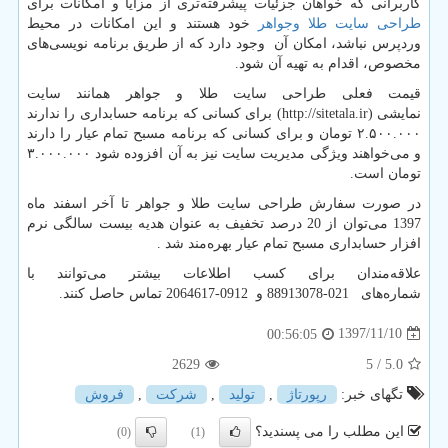
کاربرانی که خواهان جزئیات پیشرفته‌تری از مزایا و امکانات برای
طراحی سایت طلا وجواهر
خود هستند و این امکانات در محیط
وردپرس نباشد، امکان آن وجود دارد که از طریق برنامه نویسی‌های
مخصوص، اقدام به تهیه آن شود.
قیمت فعلی طراحی سایت طلا و جواهر همانند سایت
نمایشی
(http://sitetala.ir)
برای کسانی که برنامه حسابداری را ندارند
۲.۵۰۰.۰۰۰ تومان و برای کسانی که برنامه مسبح تمام عیار را دارند
و می‌خواهند ویژگی مدیریت سایت نیز به آن افزوده شود ۳.۰۰۰.۰۰۰
تومان است
.
در صورت سفارش طراحی سایت طلا و جواهر تا آخر اسفند ماه
1397 می‌توان از 20 درصد تخفیف به عنوان هدیه بیست سالگی نرم
افزار حسابداری مسبح تمام عیار بهره‌مند شد
.
علاقه‌مندان برای کسب اطلاعات بیشتر می‌توانند با
شماره‌های
88913078-021
و
2064617-0912
تماس حاصل کنند
.
1397/11/10
00:56:05
2629
/ 5
5.0
تگهای خبر:
رپورتاژ
,
تولید
,
شركت
,
فروش
این مطلب را می پسندید؟
(0)
(1)