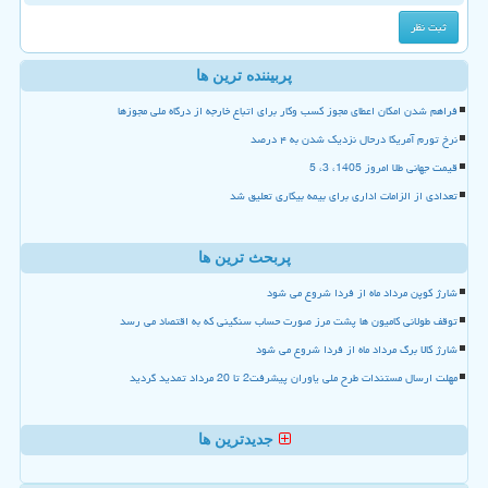
پربیننده ترین ها
فراهم شدن امکان اعطای مجوز کسب وکار برای اتباع خارجه از درگاه ملی مجوزها
نرخ تورم آمریکا درحال نزدیک شدن به ۴ درصد
قیمت جهانی طلا امروز 1405، 3، 5
تعدادی از الزامات اداری برای بیمه بیکاری تعلیق شد
پربحث ترین ها
شارژ کوپن مرداد ماه از فردا شروع می شود
توقف طولانی کامیون ها پشت مرز صورت حساب سنگینی که به اقتصاد می رسد
شارژ کالا برگ مرداد ماه از فردا شروع می شود
مهلت ارسال مستندات طرح ملی یاوران پیشرفت2 تا 20 مرداد تمدید گردید
جدیدترین ها