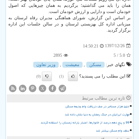
همان را باید می گذاشتید؛ برگردیم به همان چیزهایی كه اصول
خودمان است و دارایی و ارزش خودمان است.
بر اساس این گزارش، شورای هماهنگی مدیران رفاه لرستان به
میزبانی اداره كل بهزیستی لرستان و در سالن جلسات این اداره
برگزار گردید.
1397/12/26
14:50:21
2895
/ 5
5.0
تگهای خبر:
مسكن
,
معیشت
,
وزیر تعاون
این مطلب را می پسندید؟
(0)
(1)
X
تازه ترین مطالب مرتبط
۵۵۷ هزار مستاجر در صف دریافت وام ودیعه مسکن
مهارت ایرانیان در جنگ رمضان به دنیا نشان داده شد
99 و پنج دهم درصد از خانوارها، اعتبار یارانه زمستان را استفاده کردند
سقف وام مسکن بیشتر شد