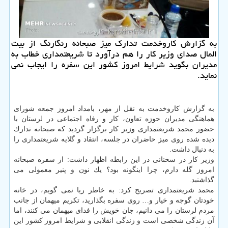
به گزارش كاروخدمت تدارك میز صبحانه رنگارنگ از بیت
المال صدای وزیر كار را هم درآورد تا شریعتمداری خطاب به
مدیران بگوید شرایط امروز كشور این سفره را ایجاب نمی
نماید.
به گزارش كاروخدمت به نقل از مهر، بامداد امروز جمعه شورای
هماهنگی مدیران حوزه تعاون، كار و رفاه اجتماعی در لرستان با
حضور محمد شریعتمداری وزیر كار برگزار گردید كه صبحانه تدارك
دیده شده روی میز حاضران در جلسه، انتقاد و گلایه شریعتمداری را
به دنبال داشت.
وزیر كار در سخنانی در این رابطه اظهار داشت: از سفره صبحانه
امروز گله دارم، چرا اینگونه بود؟ یك نون و پنیر معمولی می
گذاشتید.
محمد شریعتمداری تصریح كرد: به خاطر ریا نمی گویم، در خانه
خودتان گوجه و خیار و… روی سفره بگذارید، تكریم میهمان از جانب
مردم لرستان را می دانیم، جان خویش را فدای میهمان می كنند، اما
آن زندگی شخصی است و زندگی انقلابی و شرایط امروز كشور این