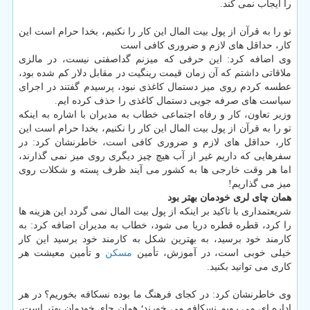
را ایجاب نمی كند.
تو را به قرآن از پول بیت المال این كار را نكنیم، بخدا حرام است این
كار، حداقل های لازم و ضروری كافی است
وی اضافه كرد: این حرفی كه میزنم گداصفتی نیست، در مالزی
ملاقاتی داشتم كه آن زمان قیمت رینگیت در مقابل دلار كم شده بود،
‬عطسه كردم روی میز دستمال كاغذی نبود، پرسیدم گفتند در اجرای
سیاست های صرفه جویی دستمال كاغذی را حذف كرده ایم.
وزیر تعاون، كار و رفاه اجتماعی خطاب به مدیران با اشاره به اینكه
تو را به قرآن از پول بیت المال این كار را نكنیم، بخدا حرام است این
كار، حداقل های لازم و ضروری كافی است، خاطرنشان كرد: در
سفرهایی كه داریم غیر از آب هیچ چیز دیگری روی میز نمی گذارند،
اما هر وقت خارجی ها به كشور می آیند ظرف پسته و شكلات روی
میز می گذاریم!
همان چای لری خودمان بهتر بود
شریعتمداری با تاكید بر اینكه از پول بیت المال نمی گردد این هزینه ها
را كرد، قطره قطره دریا می شود، خطاب به مدیران اضافه كرد: ‬به
كارمند خود برسید، به بهترین شكل به كارمند خود برسید این كار
خیلی خوبی است، در آموزش، تأمین
مسكن
و تأمین معیشت هر
كاری می توانید بكنید.
وی خاطرنشان كرد: در كجای فرهنگ ما بوده نسكافه بخوریم؟ در هر
اداره ای می رویم نسكافه می خورند؛ همان چای خودمان بهتر است،