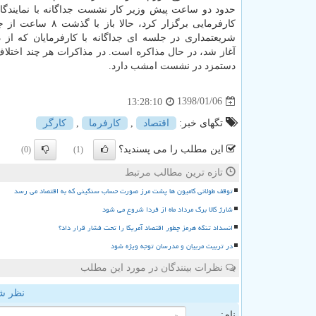
حدود دو ساعت پیش وزیر كار نشست جداگانه با نمایندگا
كارفرمایی برگزار كرد، حالا باز
شریعتمداری در جلسه ای جداگانه با كارفرمایان كه از 
آغاز شد، در حال مذاكره است. در مذاكرات هر چند اختلاف
دستمزد در نشست امشب دارد.
1398/01/06
13:28:10
تگهای خبر:
اقتصاد
,
كارفرما
,
كارگر
این مطلب را می پسندید؟
(0)
(1)
تازه ترین مطالب مرتبط
توقف طولانی کامیون ها پشت مرز صورت حساب سنگینی که به اقتصاد می رسد
شارژ کالا برگ مرداد ماه از فردا شروع می شود
انسداد تنگه هرمز چطور اقتصاد آمریکا را تحت فشار قرار داد؟
در تربیت مربیان و مدرسان توجه ویژه شود
نظرات بینندگان در مورد این مطلب
نظر ش
نام: