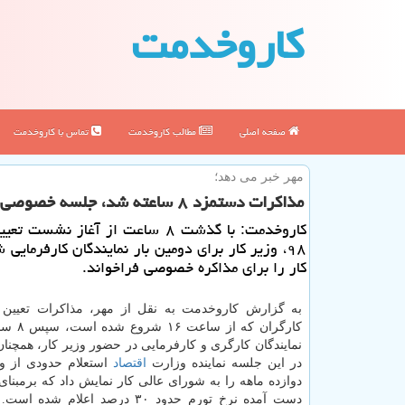
كاروخدمت
صفحه اصلی
مطالب كاروخدمت
تماس با كاروخدمت
مهر خبر می دهد؛
مذاكرات دستمزد ۸ ساعته شد، جلسه خصوصی وزیر كار با كارفرمایان
كاروخدمت: با گذشت ۸ ساعت از آغاز نشس
۹۸، وزیر كار برای دومین بار نمایندگان كارفرمایی 
كار را برای مذاكره خصوصی فراخواند.
كارگران كه 
نمایندگان كارگری و كارفرمایی در حضور وزیر كار، همچنان 
در این جلسه نماینده وزارت
اقتصاد
استعلام حدودی از و
دوازده ماهه را به شورای عالی كار نمایش داد كه برمبنای
دست آمده نرخ تورم حدود ۳۰ درصد اعلام شد