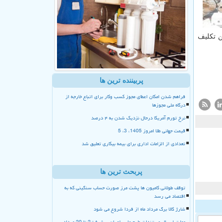
ن تكلیف
پربیننده ترین ها
فراهم شدن امکان اعطای مجوز کسب وکار برای اتباع خارجه از
درگاه ملی مجوزها
نرخ تورم آمریکا درحال نزدیک شدن به ۴ درصد
قیمت جهانی طلا امروز 1405، 3، 5
تعدادی از الزامات اداری برای بیمه بیکاری تعلیق شد
پربحث ترین ها
توقف طولانی کامیون ها پشت مرز صورت حساب سنگینی که به
اقتصاد می رسد
شارژ کالا برگ مرداد ماه از فردا شروع می شود
مهلت ارسال مستندات طرح ملی یاوران پیشرفت2 تا 20 مرداد