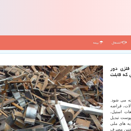
اشتغال
بیمه
فلزی دور
 كه قابلت
ته می شود.
آلات، قراضه
عات استیل،
پوست تبدیل
یه های ملی
مچنین مصرف