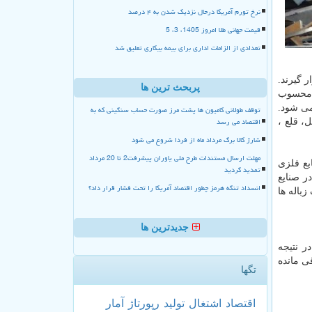
نرخ تورم آمریکا درحال نزدیک شدن به ۴ درصد
قیمت جهانی طلا امروز 1405، 3، 5
تعدادی از الزامات اداری برای بیمه بیکاری تعلیق شد
 گیرند.
پربحث ترین ها
ل محسوب
می شود.
توقف طولانی کامیون ها پشت مرز صورت حساب سنگینی که به
اقتصاد می رسد
، قلع ،
شارژ کالا برگ مرداد ماه از فردا شروع می شود
مهلت ارسال مستندات طرح ملی یاوران پیشرفت2 تا 20 مرداد
بع فلزی
تمدید گردید
ر صنایع
انسداد تنگه هرمز چطور اقتصاد آمریکا را تحت فشار قرار داد؟
باله ها
جدیدترین ها
ر نتیجه
ی مانده
تگها
اقتصاد
اشتغال
تولید
رپورتاژ
آمار