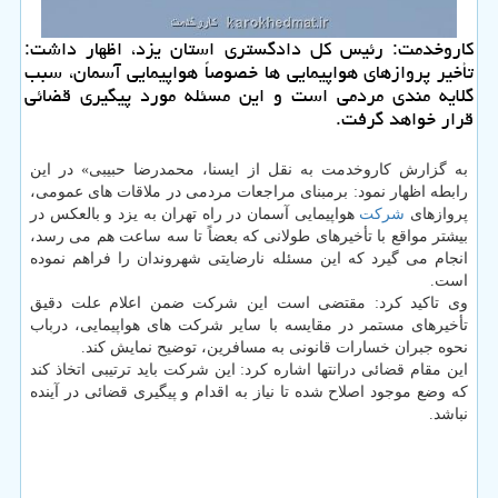
كاروخدمت: رئیس كل دادگستری استان یزد، اظهار داشت:
تأخیر پروازهای هواپیمایی ها خصوصاً هواپیمایی آسمان، سبب
گلایه مندی مردمی است و این مسئله مورد پیگیری قضائی
قرار خواهد گرفت.
به گزارش كاروخدمت به نقل از ایسنا، محمدرضا حبیبی» در این
رابطه اظهار نمود: برمبنای مراجعات مردمی در ملاقات های عمومی،
پروازهای
شركت
هواپیمایی آسمان در راه تهران به یزد و بالعكس در
بیشتر مواقع با تأخیرهای طولانی كه بعضاً تا سه ساعت هم می رسد،
انجام می گیرد كه این مسئله نارضایتی شهروندان را فراهم نموده
است.
وی تاكید كرد: مقتضی است این شركت ضمن اعلام علت دقیق
تأخیرهای مستمر در مقایسه با سایر شركت های هواپیمایی، درباب
نحوه جبران خسارات قانونی به مسافرین، توضیح نمایش كند.
این مقام قضائی درانتها اشاره كرد: این شركت باید ترتیبی اتخاذ كند
كه وضع موجود اصلاح شده تا نیاز به اقدام و پیگیری قضائی در آینده
نباشد.