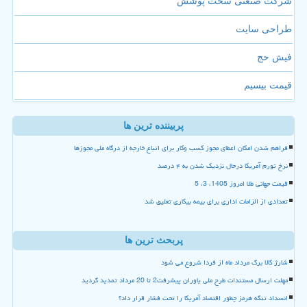
شرکت صنعتی سخت پوشش
طراحی سایت
فیش حج
قیمت بیسیم
پربیننده ترین ها
فراهم شدن امکان اعطای مجوز کسب وکار برای اتباع خارجه از درگاه ملی مجوزها
نرخ تورم آمریکا درحال نزدیک شدن به ۴ درصد
قیمت جهانی طلا امروز 1405، 3، 5
تعدادی از الزامات اداری برای بیمه بیکاری تعلیق شد
پربحث ترین ها
شارژ کالا برگ مرداد ماه از فردا شروع می شود
مهلت ارسال مستندات طرح ملی یاوران پیشرفت2 تا 20 مرداد تمدید گردید
انسداد تنگه هرمز چطور اقتصاد آمریکا را تحت فشار قرار داد؟