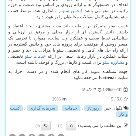
اهداف در جستجوگر ها و ارائه ورودی بر اساس نوع صنعت و حوزه
رقابت در سئو می باشد.
انجمن سئو
راه اندازی شده توسط فست
سئو پشتیبانی کامل سوالات مخاطبان را بر عهده دارد.
فست سئو متمرکز بر رضایت بلند مدت مشتری، ایجاد اعتماد و
داشتن دانش گسترده ای از بازار محلی و موفق در ارزیابی و
شناسایی نقاط ضعف و عملکرد وب سایت، همواره با تعریف یک
مسیر روشن از موفقیت برای پروژه های خود و دانش گسترده در
ارائه راه حل های کامل و تخصصی سئو با مزایای بی حد و حصر و
شتاب عملکرد در بازار رقابتی سعی در ارائه
خدمات سئو
تخصصی
و
مشاوره سئو
برای کسب و کارهای بزرگ و کوچک داشته است.
جهت مشاهده نمونه کار های انجام شده و در دست اجرا، به
سایت
Fastseo.ir
مراجعه نمایید.
1396/09/01
18:45:17
2936
/ 5
5.0
تگهای خبر:
رپورتاژ
,
خدمات
,
سرمایه گذاری
,
كسب
و كار
این مطلب را می پسندید؟
(0)
(1)