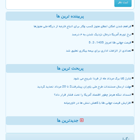
پربیننده ترین ها
فراهم شدن امکان اعطای مجوز کسب وکار برای اتباع خارجه از درگاه ملی مجوزها
نرخ تورم آمریکا درحال نزدیک شدن به ۴ درصد
قیمت جهانی طلا امروز 1405، 3، 5
تعدادی از الزامات اداری برای بیمه بیکاری تعلیق شد
پربحث ترین ها
شارژ کالا برگ مرداد ماه از فردا شروع می شود
مهلت ارسال مستندات طرح ملی یاوران پیشرفت2 تا 20 مرداد تمدید گردید
انسداد تنگه هرمز چطور اقتصاد آمریکا را تحت فشار قرار داد؟
افزایش قیمت جهانی طلا با کاهش تنش ها در خاورمیانه
جدیدترین ها
تگها