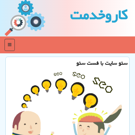
كاروخدمت
منو
سئو سایت با فست سئو