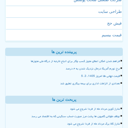
طراحی سایت
فیش حج
قیمت بیسیم
پربیننده ترین ها
فراهم شدن امکان اعطای مجوز کسب وکار برای اتباع خارجه از درگاه ملی مجوزها
نرخ تورم آمریکا درحال نزدیک شدن به ۴ درصد
قیمت جهانی طلا امروز 1405، 3، 5
تعدادی از الزامات اداری برای بیمه بیکاری تعلیق شد
پربحث ترین ها
شارژ کوپن مرداد ماه از فردا شروع می شود
توقف طولانی کامیون ها پشت مرز صورت حساب سنگینی که به اقتصاد می رسد
شارژ کالا برگ مرداد ماه از فردا شروع می شود