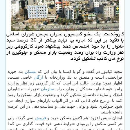
كاروخدمت: یك عضو كمیسیون عمران مجلس شورای اسلامی
با تاكید بر این كه اجاره بها نباید بیشتر از 30 درصد سبد
خانوار را به خود اختصاص دهد پیشنهاد نمود كارگروهی زیر
نظر وزارت راه برای رصد وضعیت بازار مسكن و جلوگیری از
نرخ های كاذب تشكیل گردد.
مجید كیانپور در گفت و گو با ایسنا با بیان این كه
مسكن
یك حوزه
فرابخشی است و متعلق به یك وزارتخانه یا
ارگان
خاصی نیست،
اظهار نمود: بهترین حالت این است كه كار گروهی زیر نظر وزارت
راه یا قوه قضاییه متشكل از وزارت راه،
سازمان
تعزیرات، مشاوران
املاك و نماینده دادستان تشكیل گردد و وضعیت بازار مسكن را رصد
كنند تا از نرخ های كاذبی كه در اثر التهاب بازارهای موازی ایجاد می
شود جلوگیری شود و نوعی جهت دهی و سیاست دهی در این عرصه
داشته باشند.
ایشان سپس افزود: هم اكنون مسكن خرید و
فروش
نمی گردد، ولی
هر كسی ملكش را برمبنای شرایط ذهنی خود قیمت گذاری می كند؛
بنا بر این خرید و فروش صورت نمی گیرد قیمت واقعی هم كشف