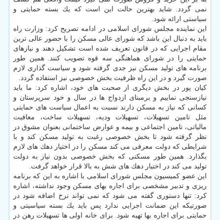
نمی گردد. شاید بهترین حالت این است كه یك بسته حمایتی و
سیاستی ارائه شود.
این نماینده مجلس شورای اسلامی در ادامه تصریح كرد: وزارت راه
باید به دنبال این باشد كه شورای عالی مسكن را با حضور عالی ترین
مقام اجرایی كه در قانون تعریف شده است تشكیل دهند و نیازهای
حمایتی را در شورای هماهنگی سه قوه تصویب كنند. همین طور
برنامه های تولید مسكن نیز جدی گرفته شود و سیاست گذاری لازم
صورت گیرد و در این راه ظرفیت بخش خصوصی نیز استفاده گردد.
كیان پور در بخش دیگری از صحبت های خود، اشاره كرد: ما باید
نیازسنجی نماییم و برمبنای ازدواج ها در سال و خود سرپرستان و
كسانی كه نیاز به مسكن دارند نسبت به اعمال سیاست های حمایتی
مثل تامین تسهیلات، تسهیلات ودیه، تسهیلات ساخت، معافیت
مالیاتی، تامین اجتماعی و بیمه و عوارض ساختمانی بعنوان مشوق در
نظر گرفته شود تا بخش خصوصی رغبت به تولید مسكن كند و با
شرایطی كه دولت معرفی می كند مسكن را در اختیار دهك های لازم
بگذارد. همین طور مسكنی كه بخش خصوصی بدون نیاز به دولت
تولید می كند در اختیار دهك های شش به بالا قرار خواهد گرفت.
این عضو كمیسیون مجلس شورای اسلامی با اشاره به این كه برنامه
ریزی و تدبیر مشخصی برای اجاره بهای مسكن وجود نداشته، اشاره
كرد: تنها دستوری گفته می شود كه نمی تواند نرخ اضافه شود در
صورتیكه این ضمانت اجرایی ندارد پس باید یك بسته سیاسیتی و
حمایتی برای اجاره بها تهیه شود. برای خانه اولی ها تسهیلات رهن در