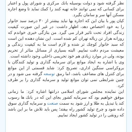
نظر گرفته شود و دولت بوسیله بانك مركزی و شورای پول و اعتبار
برای كسانی كه نمی توانند خانه تهیه كنند را كمك نماید تا وضع اجاره
مسكن آنها سر و سامان بگیرد.
كیان پور با بیان این كه اجاره بها نباید بیشتر از ۳۰ درصد سبد خانوار
را به خود اختصاص دهد، اظهار داشت: در غیر این صورت كیفیت
زندگی افراد تحت تاثیر قرار می گیرد. من بتازگی خبری خواندم كه
روزانه هزار تن زباله تهران كم شده است. این نشان دهنده این است
كه سبد خانوار كوچك تر شده و لازم است ما به كیفیت زندگی و
معیشت مردم دقت نماییم. البته بسیاری از مسائل متاثر از تحریم
بوده، ولی در موارد زیادی هم خود تحریمی داخلی وجود داشته است.
وی با اشاره به ایجاد موانع برای سرمایه گذاری و تولید كنندگان با
بروكراسی سنگین اداری، تصریح كرد: شاید قسمتی از این موانع
برای كنترل های مضاعف باشد، اما رمق
توسعه
گرفته می شود و در
چنین شرایطی نمی توان موانع تولید و سرمایه گذاری را بر طرف
كرد.
این نماینده مجلس شورای اسلامی درانتها اشاره كرد: ما زمانی
موفق خواهیم بود كه سرمایه كشور بجای این كه در بانك ها رسوب
كند یا تبدیل به طلا و ارز شود به سمت
صنعت
و سرمایه گذاری سوق
داده شود و چرخ تولید كشور راه بیفتد؛ پس باید تلاش ما بر این باشد
كه رونقی را در تولید كشور ایجاد نماییم.