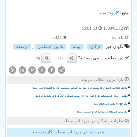
منبع:
كاروخدمت
1398/03/12
16:01:53
2827
/ 5
5.0
تگهای خبر:
ارگان
,
بیمه
,
تامین اجتماعی
,
توسعه
این مطلب را می پسندید؟
(0)
(1)
X
تازه ترین مطالب مرتبط
توقف طولانی کامیون ها پشت مرز صورت حساب سنگینی که به اقتصاد می رسد
مهلت ارسال مستندات طرح ملی یاوران پیشرفت2 تا 20 مرداد تمدید گردید
یک چهارم نفت دنیا قطع شد
تجربیات مسئولان باید مدون و منتشر شود
نظرات بینندگان در مورد این مطلب
نظر شما در مورد این مطلب کاروخدمت