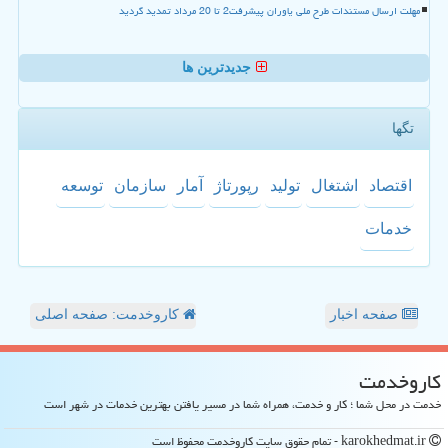
مهلت ارسال مستندات طرح ملی یاوران پیشرفت2 تا 20 مرداد تمدید گردید
جدیدترین ها
تگها
اقتصاد
اشتغال
تولید
رپورتاژ
آمار
سازمان
توسعه
خدمات
صفحه اخبار
کاروخدمت: صفحه اصلی
كاروخدمت
خدمت در محل شما ؛ کار و خدمت، همراه شما در مسیر یافتن بهترین خدمات در شهر است
karokhedmat.ir - تمام حقوق سایت كاروخدمت محفوظ است