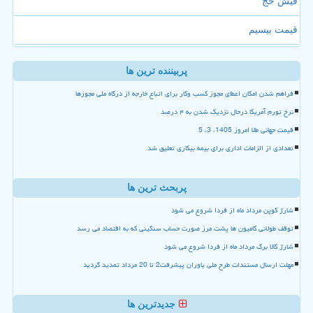
فیش حج
قیمت بیسیم
پربیننده ترین ها
فراهم شدن امکان اعطای مجوز کسب وکار برای اتباع خارجه از درگاه ملی مجوزها
نرخ تورم آمریکا درحال نزدیک شدن به ۴ درصد
قیمت جهانی طلا امروز 1405، 3، 5
تعدادی از الزامات اداری برای بیمه بیکاری تعلیق شد
پربحث ترین ها
شارژ کوپن مرداد ماه از فردا شروع می شود
توقف طولانی کامیون ها پشت مرز صورت حساب سنگینی که به اقتصاد می رسد
شارژ کالا برگ مرداد ماه از فردا شروع می شود
مهلت ارسال مستندات طرح ملی یاوران پیشرفت2 تا 20 مرداد تمدید گردید
جدیدترین ها