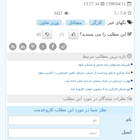
1398/04/11
13:57:34
3427
/ 5
5.0
تگهای خبر:
كارگر
,
مشاغل
,
وزیر تعاون
این مطلب را می پسندید؟
(0)
(1)
X
تازه ترین مطالب مرتبط
تجربیات مسئولان باید مدون و منتشر شود
بانک مرکزی ادعای برداشت از حساب سازمان تامین اجتماعی را تکذیب نمود
مهارت ایرانیان در جنگ رمضان به دنیا نشان داده شد
حق مسکن کارگری به 3 میلیون تومان افزوده شد
نظرات بینندگان در مورد این مطلب
نظر شما در مورد این مطلب کاروخدمت
نام:
ایمیل: