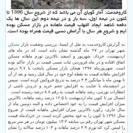
كاروخدمت: آمار گویای آن می باشد كه از شروع سال 1396 تا
كنون در نیمه اول، سه بار و در نیمه دوم این سال ها یك
دفعه شاهد ایجاد التهاب قیمت ماهانه در بازار مسكن بوده
ایم و شروع هر سال با آرامش نسبی قیمت همراه بوده است.
به گزارش كاروخدمت به نقل از ایسنا، بررسی وضعیت بازار
مسكن
شهر تهران در ۲۷ ماه گذشته نشان داده است كه در ماه های
اردیبهشت، خرداد، شهریور و اسفند بالاترین تورم ماهانه مسكن
اتفاق افتاده و در ماه فروردین ثبات نسبی قیمت بر بازار حاكم بوده
است. شهریورماه ۱۳۹۷ هیجان بازار مسكن پایتخت با ۹.۷ درصد
افزایش ماهانه قیمت به نقطه اوج خود در سال قبل رسید و بعد از آن
تا بهمن ماه با میانگین ۴.۳ درصد به تدریج فروكش كرده است. سپس
در اسفندماه با عنایت به افزایش حجم خرید و
فروش
ناشی از
انتظارات تورمی، رشد ماهانه قیمت به رقم ۸.۸ درصد رسیده است.
امسال نیز تا كنون ماه اردیبهشت با ۱۲.۵ درصد رشد ماهانه، بالاترین
میزان افزایش قیمت را به خود اختصاص داده و البته دومین ماه از
سال جاری، ركورد بالاترین میزان افزایش ماهیانه قیمت از شروع
سال ۱۳۹۶ تا كنون را به خود مختص كرده است. در خردادماه قیمت
مسكن شهر تهران رقم بی سابقه ۱۳.۳ میلیون تومان در هر متر مربع
را لمس كرد كه تورم ۴.۹ درصد ماهانه و ۱۰۴ درصد سالانه را نشان