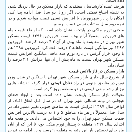
داده است.
هرچند عمده كارشناسان معتقدند كه بازار مسكن در حال نزدیك شدن
به نقطه اشباع قیمتی است، اگر روال دو سال قبل ادامه پیدا كند،
امكان دارد در شهریورماه با افزایش نسبی قیمت مواجه شویم و در
نیمه دوم سال به ثبات نسبی قیمت برسیم.
منحنی تورم ملكی در پایتخت نشان داده است كه اوضاع قیمت ماه
های فروردین معمولاً آرام بوده است. فروردین ۱۳۹۶ قیمت مسكن
شهر تهران در مقایسه با ماه پیش از آن ۴.۳ درصد كم شد. فروردین
۱۳۹۷ نیز میانگین قیمت ماهانه ۲ درصد افت كرد. فروردین ۱۳۹۸ هم
با وجود قرار گرفتن در بازه تورم سه ماهه، میانگین افزایش قیمت
مسكن شهر تهران نسبت به ماه پیش از آن تنها افزایش ۲.۱ درصد را
نشان داد.
بازار مسكن در فاز بالانس قیمت
از شروع سال جاری بازار مسكن شهر تهران با سنگین تر شدن وزن
تورم در مناطق جنوبی
در راه تعادل قیمتی
قرار گرفت؛ نشانه هایی
نیز از رشد منفی قیمتی در دو منطقه بروز كرده است.
تحولات بازار مسكن پایتخت نشان داده است بعد از ایجاد فضای
هیجانی در نیمه شمالی شهر تهران كه در سال قبل اتفاق افتاد، از
اواخر سال ۱۳۹۷ افزایش قیمت به مناطق جنوبی تغییر مسیر داد. در
سال قبل معمولاً در هر ماه مناطق ۵ و ۱ به ترتیب بالاترین افزایش
قیمت مسكن شهر تهران را به خود اختصاص می دادند. در هفت ماه
ابتدای سال ۱۳۹۷ منطقه ۵ پیشتاز تورم ملكی بود، تا این كه از آبان
ماه برای نخستین بار این رتبه به منطقه ۹ رسید و در ادامه به تدریج