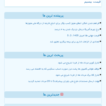
قیمت بیسیم
پربیننده ترین ها
فراهم شدن امکان اعطای مجوز کسب وکار برای اتباع خارجه از درگاه ملی مجوزها
نرخ تورم آمریکا درحال نزدیک شدن به ۴ درصد
قیمت جهانی طلا امروز 1405، 3، 5
تعدادی از الزامات اداری برای بیمه بیکاری تعلیق شد
پربحث ترین ها
شارژ کوپن مرداد ماه از فردا شروع می شود
توقف طولانی کامیون ها پشت مرز صورت حساب سنگینی که به اقتصاد می رسد
شارژ کالا برگ مرداد ماه از فردا شروع می شود
مهلت ارسال مستندات طرح ملی یاوران پیشرفت2 تا 20 مرداد تمدید گردید
جدیدترین ها